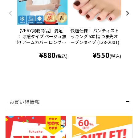
【VERY掲載商品】 満足
快適仕様： パンティスト
快適仕
： 涼感タイプ ベージュ無
ッキング 5本指 つま先オ
ッキン
地 アームカバー ロング丈
ープンタイプ (138-2001)
ープン
親指穴付き ストッキング
足組 (3
¥
880
¥
550
素材 (040-0541)
(税込)
(税込)
お買い得情報