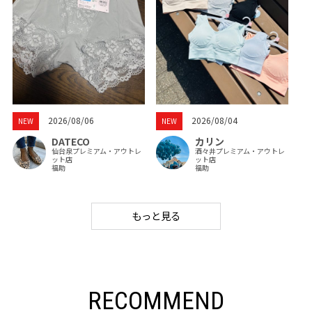
2026/08/06
2026/08/04
NEW
NEW
DATECO
カリン
仙台泉プレミアム・アウトレ
酒々井プレミアム・アウトレ
ット店
ット店
福助
福助
もっと見る
RECOMMEND