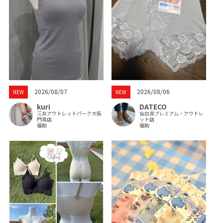
2026/08/07
2026/08/06
NEW
NEW
kuri
DATECO
三井アウトレットパーク大阪
仙台泉プレミアム・アウトレ
門真店
ット店
福助
福助