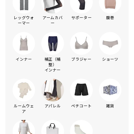
レッグウォ
アームカバ
サポーター
腹巻
ーマー
ー
インナー
補正（補
ブラジャー
ショーツ
整）
インナー
ルームウェ
アパレル
ペチコート
雑貨
ア