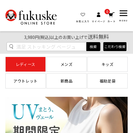
0
MENU
お気に入り
マイページ
カート
送料無料
3,980円(税込)以上のお買い上げで
検索
こだわり検索
レディース
メンズ
キッズ
アウトレット
新商品
福助足袋