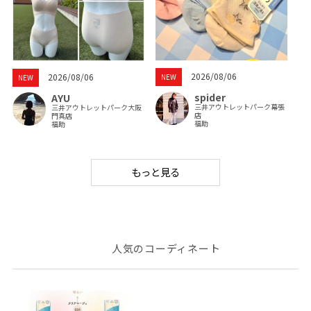
2026/08/06
2026/08/06
NEW
NEW
spider
AYU
三井アウトレットパーク幕張
三井アウトレットパーク大阪
店
門真店
福助
福助
もっと見る
人気のコーディネート