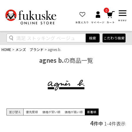
0
MENU
お気に入り
マイページ
カート
検索
こだわり検索
HOME
メンズ ブランド
agnes b.
agnes b.
の商品一覧
並び替え
優先度順
価格が安い順
価格が高い順
新着順
4
件中
1
-
4
件表示