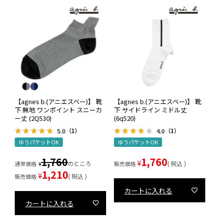
【agnes b.(アニエスベー)】 靴
【agnes b.(アニエスベー)】 靴
下 無地 ワンポイント スニーカ
下 サイドライン ミドル丈
ー丈 (2Q530)
(6q520)
5.0
4.0
（1）
（1）
ゆうパケットOK
ゆうパケットOK
1,760
1,760
¥
のところ
税込
通常価格
¥
販売価格
1,210
¥
税込
販売価格
カートに入れる
カートに入れる