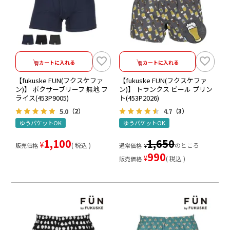
カートに入れる
カートに入れる
【fukuske FUN(フクスケファ
【fukuske FUN(フクスケファ
ン)】 ボクサーブリーフ 無地 フ
ン)】 トランクス ビール プリン
ライス(453P9005)
ト(453P2026)
5.0
4.7
（2）
（3）
ゆうパケットOK
ゆうパケットOK
1,100
1,650
¥
税込
のところ
販売価格
通常価格
¥
990
¥
税込
販売価格