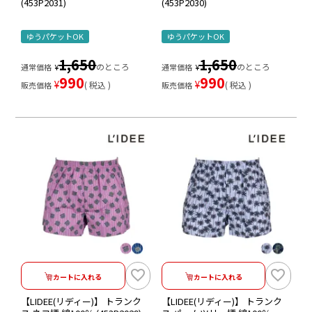
(453P2031)
(453P2030)
ゆうパケットOK
ゆうパケットOK
1,650
1,650
のところ
のところ
通常価格
¥
通常価格
¥
990
990
¥
¥
税込
税込
販売価格
販売価格
カートに入れる
カートに入れる
【LIDEE(リディー)】 トランク
【LIDEE(リディー)】 トランク