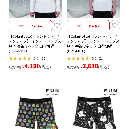
カートに入れる
カートに入れる
【Colantotte(コラントッテ) ：
【Colantotte(コラントッテ) ：
アクティブ】 インナートップス
アクティブ】 インナートップス
無地 長袖 Vネック 血行促進
無地 半袖 Vネック 血行促進
(HRT-6011)
(HRT-6010)
5.0
5.0
（1）
（1）
4,180
3,630
¥
¥
税込
税込
販売価格
販売価格