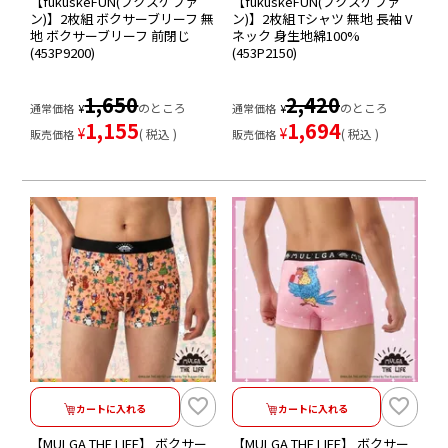
【fukuskeFUN(フクスケファ
【fukuskeFUN(フクスケファ
ン)】2枚組 ボクサーブリーフ 無
ン)】2枚組 Tシャツ 無地 長袖 V
地 ボクサーブリーフ 前閉じ
ネック 身生地綿100%
(453P9200)
(453P2150)
1,650
2,420
のところ
のところ
通常価格
¥
通常価格
¥
1,155
1,694
¥
¥
税込
税込
販売価格
販売価格
カートに入れる
カートに入れる
【MULGA THE LIFE】 ボクサー
【MULGA THE LIFE】 ボクサー