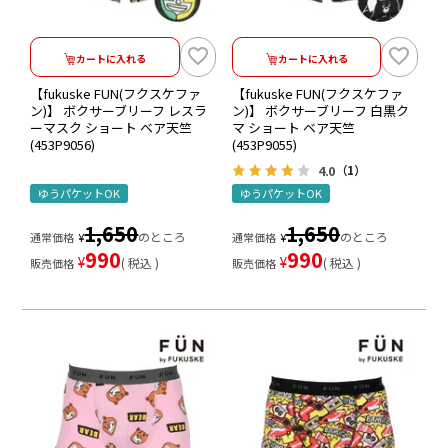
カートに入れる
カートに入れる
【fukuske FUN(フクスケファ
【fukuske FUN(フクスケファ
ン)】 ボクサーブリーフ レスラ
ン)】 ボクサーブリーフ 白黒ク
ーマスク ショート ベア天竺
マ ショート ベア天竺
(453P9056)
(453P9055)
4.0
（1）
ゆうパケットOK
ゆうパケットOK
1,650
1,650
のところ
のところ
通常価格
¥
通常価格
¥
990
990
¥
¥
税込
税込
販売価格
販売価格