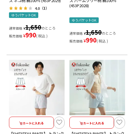
ス ネコ柄 綿100％ (453P2029)
ス パームツリー柄 綿100％
(453P2028)
4.0
（1）
ゆうパケットOK
ゆうパケットOK
1,650
のところ
通常価格
¥
1,650
990
のところ
通常価格
¥
¥
税込
販売価格
990
¥
税込
販売価格
カートに入れる
カートに入れる
【SHITATEYA PANTS】 トランク
【SHITATEYA PANTS】 トランク