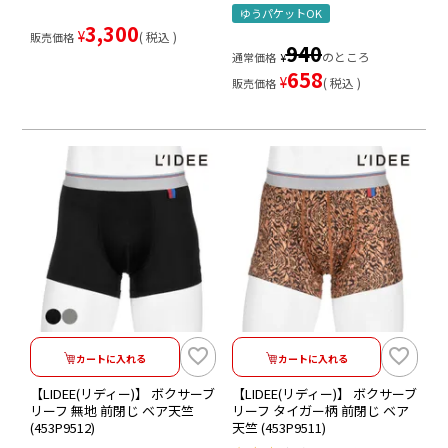
ゆうパケットOK
3,300
¥
税込
販売価格
940
のところ
通常価格
¥
658
¥
税込
販売価格
カートに入れる
カートに入れる
【LIDEE(リディー)】 ボクサーブ
【LIDEE(リディー)】 ボクサーブ
リーフ 無地 前閉じ ベア天竺
リーフ タイガー柄 前閉じ ベア
(453P9512)
天竺 (453P9511)