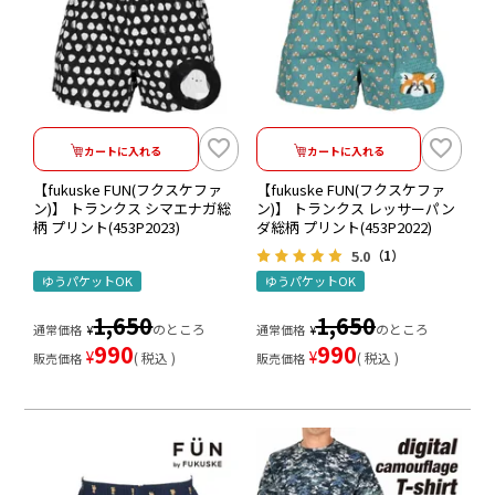
カートに入れる
カートに入れる
【fukuske FUN(フクスケファ
【fukuske FUN(フクスケファ
ン)】 トランクス シマエナガ総
ン)】 トランクス レッサーパン
柄 プリント(453P2023)
ダ総柄 プリント(453P2022)
5.0
（1）
ゆうパケットOK
ゆうパケットOK
1,650
1,650
のところ
のところ
通常価格
¥
通常価格
¥
990
990
¥
¥
税込
税込
販売価格
販売価格