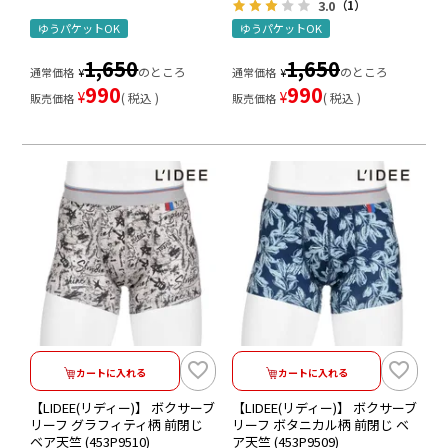
3.0
（1）
ゆうパケットOK
ゆうパケットOK
1,650
1,650
のところ
のところ
通常価格
¥
通常価格
¥
990
990
¥
¥
税込
税込
販売価格
販売価格
カートに入れる
カートに入れる
【LIDEE(リディー)】 ボクサーブ
【LIDEE(リディー)】 ボクサーブ
リーフ グラフィティ柄 前閉じ
リーフ ボタニカル柄 前閉じ ベ
ベア天竺 (453P9510)
ア天竺 (453P9509)