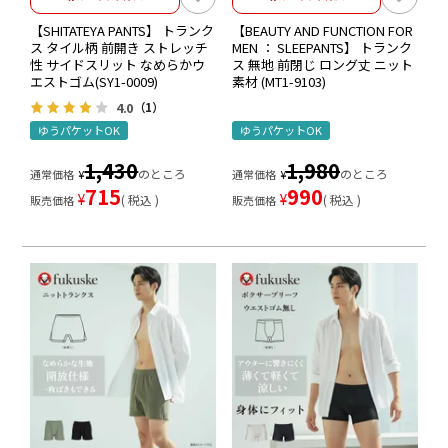
【SHITATEYA PANTS】 トランク
【BEAUTY AND FUNCTION FOR
ス タイル柄 前開き ストレッチ
MEN ： SLEEPANTS】 トランク
性 サイドスリット なめらかウ
ス 無地 前閉じ ロング丈 ニット
エストゴム(SY1-0009)
素材 (MT1-9103)
4.0
（1）
ゆうパケットOK
ゆうパケットOK
1,430
1,980
のところ
のところ
通常価格
¥
通常価格
¥
715
990
¥
¥
税込
税込
販売価格
販売価格