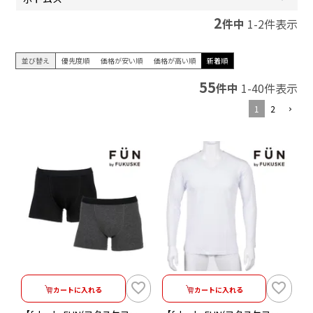
2
件中
1
-
2
件表示
並び替え
優先度順
価格が安い順
価格が高い順
新着順
55
件中
1
-
40
件表示
1
2
カートに入れる
カートに入れる