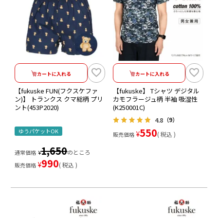
カートに入れる
カートに入れる
【fukuske FUN(フクスケファ
【fukuske】 Tシャツ デジタル
ン)】 トランクス クマ総柄 プリ
カモフラージュ柄 半袖 吸湿性
ント(453P2020)
(K250001C)
4.8
（9）
550
ゆうパケットOK
¥
税込
販売価格
1,650
のところ
通常価格
¥
990
¥
税込
販売価格