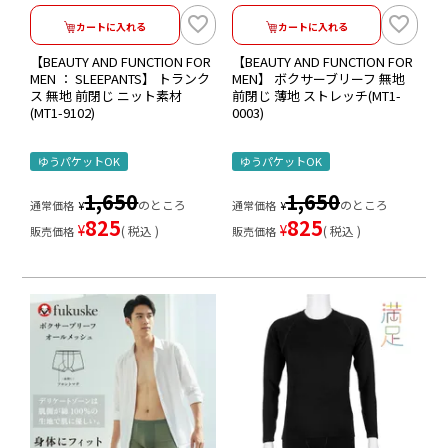
カートに入れる
カートに入れる
【BEAUTY AND FUNCTION FOR
【BEAUTY AND FUNCTION FOR
MEN ： SLEEPANTS】 トランク
MEN】 ボクサーブリーフ 無地
ス 無地 前閉じ ニット素材
前閉じ 薄地 ストレッチ(MT1-
(MT1-9102)
0003)
ゆうパケットOK
ゆうパケットOK
1,650
1,650
のところ
のところ
通常価格
¥
通常価格
¥
825
825
¥
¥
税込
税込
販売価格
販売価格