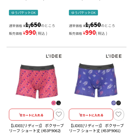
ゆうパケットOK
ゆうパケットOK
1,650
1,650
のところ
のところ
通常価格
¥
通常価格
¥
990
990
¥
¥
税込
税込
販売価格
販売価格
カートに入れる
カートに入れる
【LIDEE(リディー)】 ボクサーブ
【LIDEE(リディー)】 ボクサーブ
リーフ ショート丈 (453P9062)
リーフ ショート丈 (453P9061)