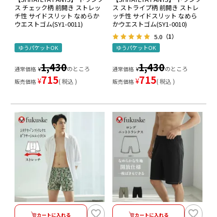
ス チェック柄 前開き ストレッ
ス ストライプ柄 前開き ストレ
チ性 サイドスリット なめらか
ッチ性 サイドスリット なめら
ウエストゴム(SY1-0011)
かウエストゴム(SY1-0010)
5.0
（1）
ゆうパケットOK
ゆうパケットOK
1,430
1,430
のところ
のところ
通常価格
¥
通常価格
¥
715
715
¥
¥
税込
税込
販売価格
販売価格
カートに入れる
カートに入れる