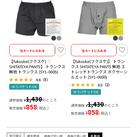
カートに入れる
カートに入れる
【fukuske(フクスケ) ：
【fukuske(フクスケ)】 トラン
SHITATEYA PANTS】 トランクス
クス SHITATEYA PANTS 無地 ス
無地 トランクス (SY1-0005)
トレッチトランクス ボクサーシ
ルエット (SY1-0000)
4.6
（5）
4.5
（2）
ゆうパケットOK
ゆうパケットOK
1,430
のところ
通常価格
¥
1,430
858
のところ
通常価格
¥
¥
税込
販売価格
858
¥
税込
販売価格
並び替え
優先度順
価格が安い順
価格が高い順
新着順