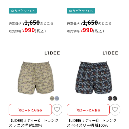
ゆうパケットOK
ゆうパケットOK
1,650
1,650
のところ
のところ
通常価格
¥
通常価格
¥
990
990
¥
¥
税込
税込
販売価格
販売価格
カートに入れる
カートに入れる
【LIDEE(リディー)】 トランク
【LIDEE(リディー)】 トランク
ス テニス柄 綿100％
ス ペイズリー柄 綿100％