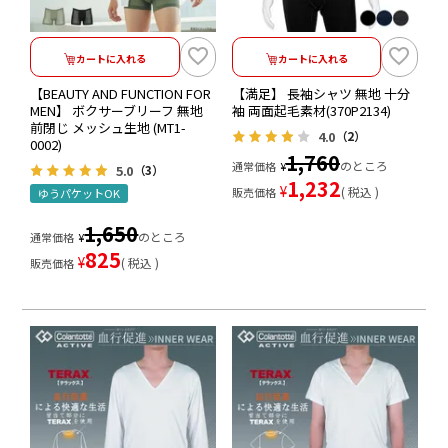
カートに入れる
カートに入れる
【BEAUTY AND FUNCTION FOR
【満足】 長袖シャツ 無地 十分
MEN】 ボクサーブリーフ 無地
袖 両面起毛素材(370P2134)
前閉じ メッシュ生地 (MT1-
4.0
（2）
0002)
1,760
のところ
通常価格
¥
5.0
（3）
1,232
¥
税込
販売価格
ゆうパケットOK
1,650
のところ
通常価格
¥
825
¥
税込
販売価格