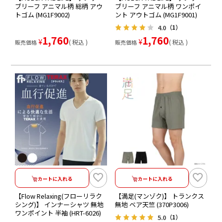
ブリーフ アニマル柄 総柄 アウ
ブリーフ アニマル柄 ワンポイ
トゴム (MG1F9002)
ント アウトゴム (MG1F9001)
4.0
（1）
1,760
1,760
¥
¥
税込
税込
販売価格
販売価格
カートに入れる
カートに入れる
【Flow Relaxing(フローリラク
【満足(マンゾク)】 トランクス
シング)】 インナーシャツ 無地
無地 ベア天竺 (370P3006)
ワンポイント 半袖 (HRT-6026)
5.0
（1）