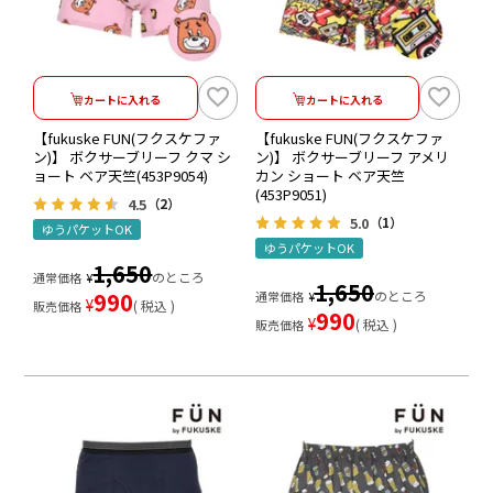
カートに入れる
カートに入れる
【fukuske FUN(フクスケファ
【fukuske FUN(フクスケファ
ン)】 ボクサーブリーフ クマ シ
ン)】 ボクサーブリーフ アメリ
ョート ベア天竺(453P9054)
カン ショート ベア天竺
(453P9051)
4.5
（2）
5.0
（1）
ゆうパケットOK
ゆうパケットOK
1,650
のところ
通常価格
¥
1,650
990
のところ
通常価格
¥
¥
税込
販売価格
990
¥
税込
販売価格