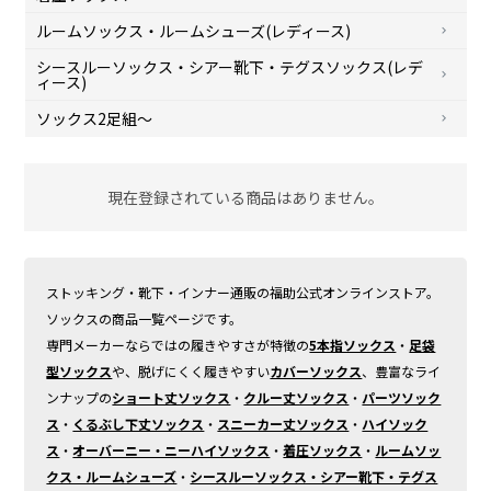
ルームソックス・ルームシューズ(レディース)
シースルーソックス・シアー靴下・テグスソックス(レデ
ィース)
ソックス2足組～
現在登録されている商品はありません。
ストッキング・靴下・インナー通販の福助公式オンラインストア。
ソックスの商品一覧ページです。
専門メーカーならではの履きやすさが特徴の
5本指ソックス
・
足袋
型ソックス
や、脱げにくく履きやすい
カバーソックス
、豊富なライ
ンナップの
ショート丈ソックス
・
クルー丈ソックス
・
パーツソック
ス
・
くるぶし下丈ソックス
・
スニーカー丈ソックス
・
ハイソック
ス
・
オーバーニー・ニーハイソックス
・
着圧ソックス
・
ルームソッ
クス・ルームシューズ
・
シースルーソックス・シアー靴下・テグス