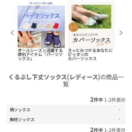
Pr
Ne
evi
xt
ou
s
オールシーズン活躍する
きっとみつかるあなたに
レディ
ーソック
便利アイテム「パーツソ
ピッタリの
ーズ
ックス」
カバーソックス
「着圧
本指タ
くるぶし下丈ソックス(レディース)
の商品一
覧
2
件中
1
-
2
件表示
柄ソックス
無地ソックス
2
件中
1
-
2
件表示