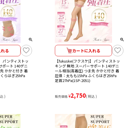
入れる
カートに入れる
ケ)】 パンティストッ
【fukuske(フクスケ)】 パンティストッ
サポート 140デニ
キング 無地 スーパーサポート 140デニ
ま先 かかと付き 着
ール相当(高着圧) つま先 かかと付き 着
くらはぎ25hPa
圧値：太もも15hPa ふくらはぎ25hPa
足首27hPa(1SP-2051)
2,750
¥
込
税込
販売価格