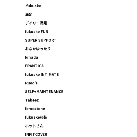
.fukuske
満足
デイリー満足
fukuske FUN
SUPER SUPPORT
おなかゆったり
kihada
FRANTICA
fukuske INTIMATE
Rued'F
SELF+MAINTENANCE
Tabeez
femozione
fukuske和装
ホットさん
INFITCOVER