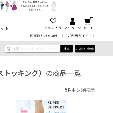
ット
お気に入り
マイページ
カート
卸売取引の方向け
ご利用ガイド
検索
こだわり検索
、ストッキング）
の商品一覧
5
件中
1
-
5
件表示