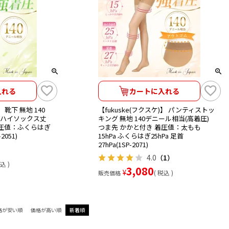
入れる
カートに入れる
】 靴下 無地 140
【fukuske(フクスケ)】 パンティストッ
 ハイソックス丈
キング 無地 140デニール相当(高着圧)
着圧値：ふくらはぎ
つま先 かかと付き 着圧値：太もも
2051)
15hPa ふくらはぎ25hPa 足首
27hPa(1SP-2071)
4.0
（1）
込
3,080
¥
税込
販売価格
格が安い順
価格が高い順
新着順