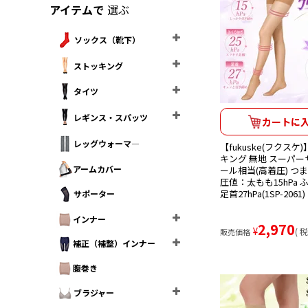
アイテムで
選ぶ
ソックス（靴下）
ストッキング
タイツ
レギンス・スパッツ
カートに
レッグウォーマ―
【fukuske(フクス
キング 無地 スーパー
アームカバー
ール相当(高着圧) つ
圧値：太もも15hPa ふ
足首27hPa(1SP-2061)
サポーター
インナー
2,970
¥
税
販売価格
補正（補整）インナー
腹巻き
ブラジャー