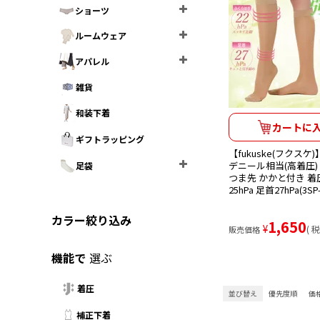
ショーツ
ルームウェア
アパレル
雑貨
和装下着
カートに
ギフトラッピング
【fukuske(フクスケ)
デニール相当(高着圧)
足袋
つま先 かかと付き 
25hPa 足首27hPa(3SP-
カラー絞り込み
1,650
¥
税
販売価格
機能で
選ぶ
着圧
並び替え
優先度順
価
補正下着