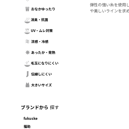
弾性の強い糸を使用
おなかゆったり
や美しいラインを求
消臭・抗菌
UV・ムレ対策
涼感・冷感
あったか・発熱
毛玉になりにくい
伝線しにくい
大きいサイズ
ブランドから
探す
fukuske
福助