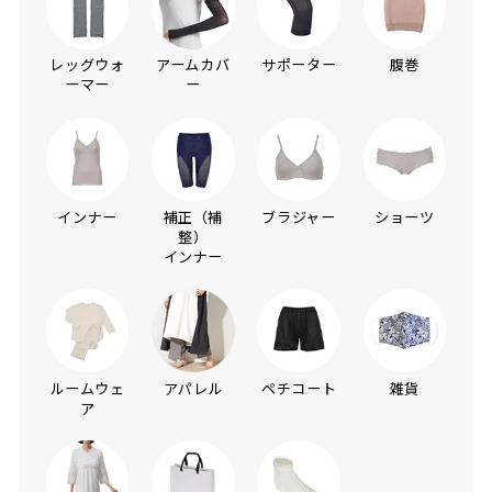
レッグウォ
アームカバ
サポーター
腹巻
ーマー
ー
インナー
補正（補
ブラジャー
ショーツ
整）
インナー
ルームウェ
アパレル
ペチコート
雑貨
ア