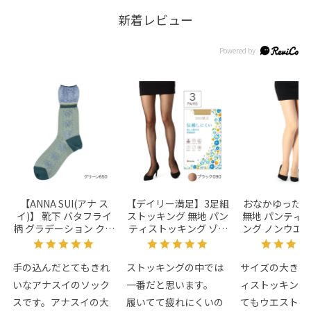
新着レビュー
【ANNA SUI(アナ ス
【デイリー満足】3足組
おなかゆった
イ)】 靴下 バタフライ
ストッキング 無地 パン
無地 パンティ
柄 グラデーション クル
ティストッキング ゾッ
ング ノンウエ
ー丈 日本製(3136-407)
キ ノンラン設計 ネーム
5足組 (117q1
付き パンティ部メッシ
ュ編み(190-1331)
手の込んだとてもきれ
ストッキングの中では
サイズの大きい
いなアナスイのソック
一番だと思います。
ィストッキング
スです。アナスイの大
履いてて疲れにくいの
てもウエストゴ