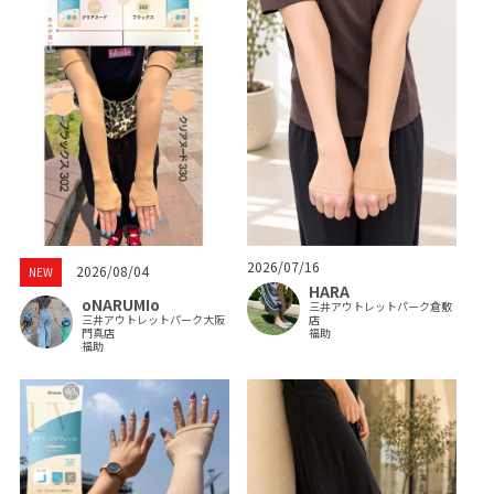
2026/07/16
2026/08/04
NEW
HARA
oNARUMIo
三井アウトレットパーク倉敷
三井アウトレットパーク大阪
店
門真店
福助
福助