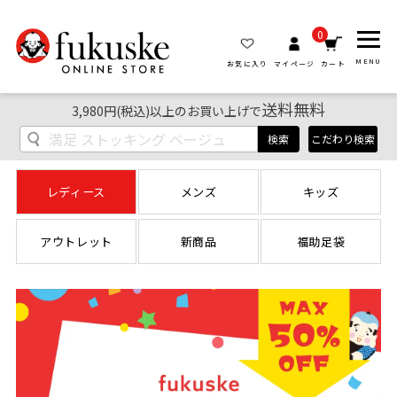
0
MENU
お気に入り
マイページ
カート
送料無料
3,980円(税込)以上のお買い上げで
検索
こだわり検索
レディース
メンズ
キッズ
アウトレット
新商品
福助足袋