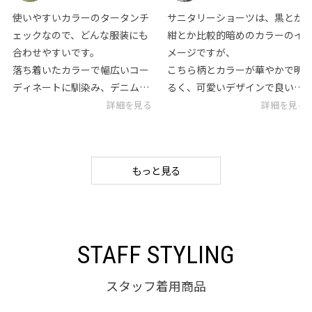
使いやすいカラーのタータンチ
サニタリーショーツは、黒とか
ェックなので、どんな服装にも
紺とか比較的暗めのカラーのイ
合わせやすいです。
メージですが、
落ち着いたカラーで幅広いコー
こちら柄とカラーが華やかで明
ディネートに馴染み、デニムな
るく、可愛いデザインで良いで
どのカジュアルスタイルにぴっ
す！
詳細を見る
詳細を見る
たりです。
羽根つき対応なのでナプキンが
同柄のクルー丈ソックスもある
きちんと固定できるので安心感
ので、お好みに合わせてお選び
も兼ね備えてます。
もっと見る
いただけます。
STAFF STYLING
スタッフ着用商品