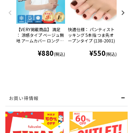
【VERY掲載商品】 満足
快適仕様： パンティスト
快適仕
： 涼感タイプ ベージュ無
ッキング 5本指 つま先オ
ッキン
地 アームカバー ロング丈
ープンタイプ (138-2001)
ープン
親指穴付き ストッキング
足組 (3
¥
880
¥
550
素材 (040-0541)
(税込)
(税込)
お買い得情報