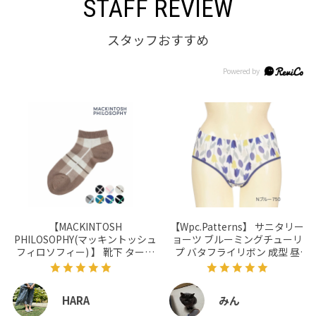
STAFF REVIEW
スタッフおすすめ
【MACKINTOSH
【Wpc.Patterns】 サニタリーシ
PHILOSOPHY(マッキントッシュ
ョーツ ブルーミングチューリッ
フィロソフィー) 】 靴下 タータ
プ バタフライリボン 成型 昼用
ンチェック柄 スニーカー丈 カジ
ナイロン混 防水布付き 羽ナプキ
ュアル (3307-81L)
ン対応構造(WP-3001)
HARA
みん