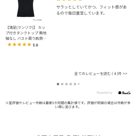
サラッとしていてかつ、フィット感があ
るので毎日重宝しています。
【満足(マンゾク)】 カッ
靴
プ付きタンクトップ 無地
ユニ
袖なし バスト周り肌側メ
で
ッシュ 谷間チラ見え防止
紙
5.0
肩紐太めスクエアネック
39
(37-6853)
fuk
全てのレビューを読む
4
※星評価やレビュー件数は最新3か月間の集計値です。評価が同値の場合は件数が多
い順に並びます。