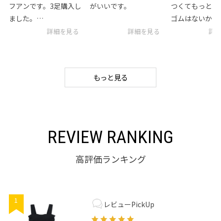
フアンです。3足購入し
がいいです。
つくてもっと柔
ました。
ゴムはないかと
次に、どんなソックス
いたらありまし
詳細を見る
詳細を見る
詳
が発売になるのかとて
際に使用してみ
も楽しみです。
ストへの締め付
くうれしくなり
もっと見る
REVIEW RANKING
高評価ランキング
1
レビューPickUp