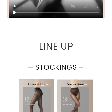
L
I
N
E
U
P
STOCKINGS