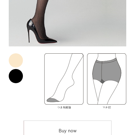
つま先補強
マチ付
Buy now