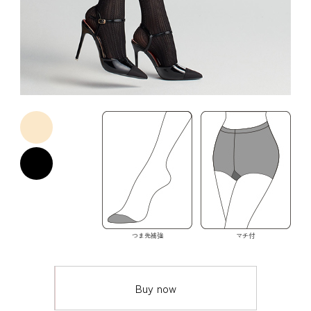
つま先補強
マチ付
Buy now