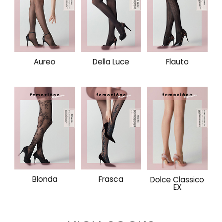
Aureo
Della Luce
Flauto
Blonda
Frasca
Dolce Classico
EX