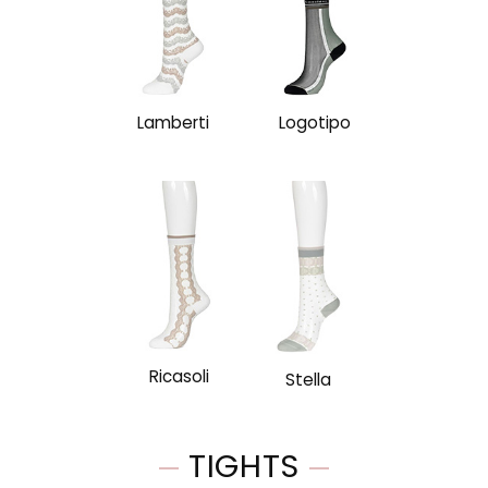
Lamberti
Logotipo
Ricasoli
Stella
TIGHTS