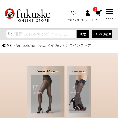
0
MENU
お気に入り
マイページ
カート
こだわり検索
検索
HOME
femozione│福助 公式通販オンラインストア