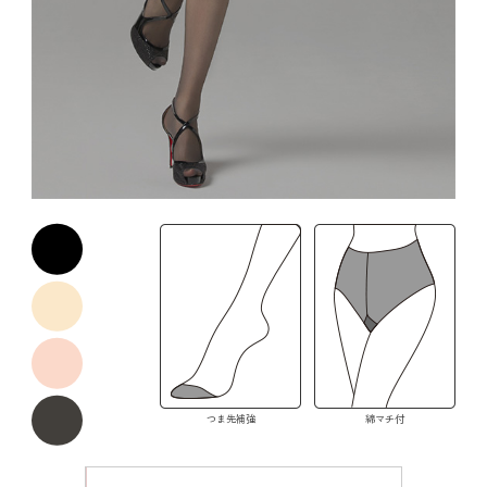
つま先補強
綿マチ付