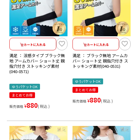
カートに入れる
カートに入れる
満足 ： 涼感タイプ ブラック無
満足 ： ブラック無地 アームカ
地 アームカバー ショート丈 親
バー ショート丈 親指穴付き ス
指穴付き ストッキング素材
トッキング素材(040-0531)
(040-0571)
ゆうパケットOK
ゆうパケットOK
まとめてお得
まとめてお得
880
¥
税込
販売価格
880
¥
税込
販売価格