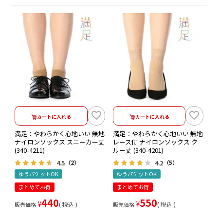
カートに入れる
カートに入れる
満足：やわらかく心地いい 無地
満足：やわらかく心地いい 無地
ナイロンソックス スニーカー丈
レース付 ナイロンソックス ク
(340-4211)
ルー丈 (340-4201)
4.5
4.2
（2）
（5）
ゆうパケットOK
ゆうパケットOK
まとめてお得
まとめてお得
440
550
¥
¥
税込
税込
販売価格
販売価格