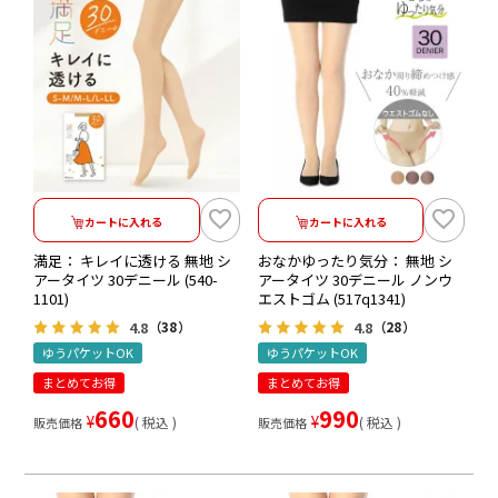
カートに入れる
カートに入れる
満足： キレイに透ける 無地 シ
おなかゆったり気分： 無地 シ
アータイツ 30デニール (540-
アータイツ 30デニール ノンウ
1101)
エストゴム (517q1341)
4.8
4.8
（38）
（28）
ゆうパケットOK
ゆうパケットOK
まとめてお得
まとめてお得
660
990
¥
¥
税込
税込
販売価格
販売価格