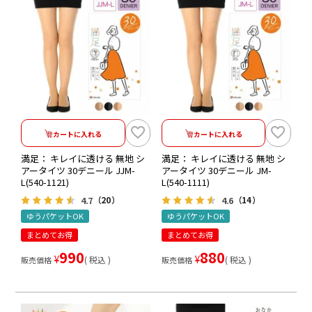
カートに入れる
カートに入れる
満足： キレイに透ける 無地 シ
満足： キレイに透ける 無地 シ
アータイツ 30デニール JJM-
アータイツ 30デニール JM-
L(540-1121)
L(540-1111)
4.7
4.6
（20）
（14）
ゆうパケットOK
ゆうパケットOK
まとめてお得
まとめてお得
990
880
¥
¥
税込
税込
販売価格
販売価格