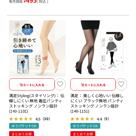
495
¥
税込
販売価格
カートに入れる
カートに入れる
満足Styling(スタイリング)： 伝
満足： 美しく心地いい 伝線し
線しにくい 無地 着圧パンティ
にくい ブラック無地 パンティ
ストッキング ノンラン設計
ストッキング ノンラン設計
(143-1101)
(140-1151)
4.5
4.4
（30）
（5）
ゆうパケットOK
ゆうパケットOK
まとめてお得
まとめてお得