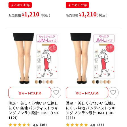
まとめてお得
まとめてお得
1,210
1,210
¥
¥
税込
税込
販売価格
販売価格
カートに入れる
カートに入れる
満足： 美しく心地いい 伝線し
満足： 美しく心地いい 伝線し
にくい 無地 パンティストッキ
にくい 無地 パンティストッキ
ング ノンラン設計 JJM-L (140-
ング ノンラン設計 JM-L (140-
1121)
1111)
4.6
4.8
（36）
（37）