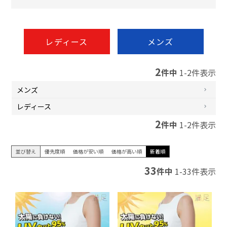
レディース
メンズ
2
件中
1
-
2
件表示
メンズ
レディース
2
件中
1
-
2
件表示
並び替え
優先度順
価格が安い順
価格が高い順
新着順
33
件中
1
-
33
件表示