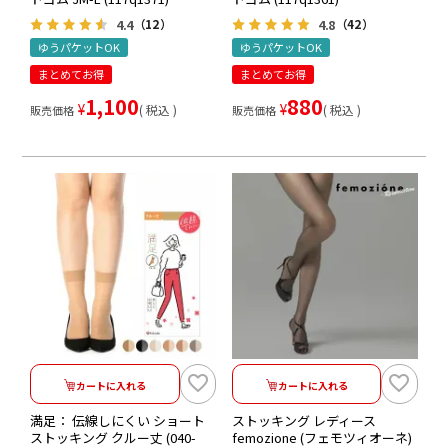
4.4
4.8
（12）
（42）
ゆうパケットOK
ゆうパケットOK
まとめてお得
まとめてお得
1,100
880
¥
¥
税込
税込
販売価格
販売価格
カートに入れる
カートに入れる
満足： 伝線しにくい ショート
ストッキング レディース
ストッキング クルー丈 (040-
femozione (フェモツィオーネ)