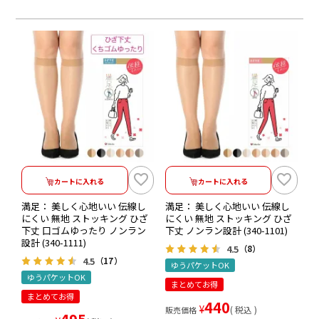
カートに入れる
カートに入れる
満足： 美しく心地いい 伝線し
満足： 美しく心地いい 伝線し
にくい 無地 ストッキング ひざ
にくい 無地 ストッキング ひざ
下丈 口ゴムゆったり ノンラン
下丈 ノンラン設計 (340-1101)
設計 (340-1111)
4.5
（8）
4.5
（17）
ゆうパケットOK
ゆうパケットOK
まとめてお得
まとめてお得
440
¥
税込
販売価格