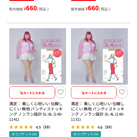
660
660
¥
¥
税込
税込
販売価格
販売価格
カートに入れる
カートに入れる
満足： 美しく心地いい 伝線し
満足： 美しく心地いい 伝線し
にくい 無地 パンティストッキ
にくい 無地 パンティストッキ
ング ノンラン設計 5L-6L (140-
ング ノンラン設計 3L-4L (140-
1141)
1131)
4.9
4.6
（30）
（30）
ゆうパケットOK
ゆうパケットOK