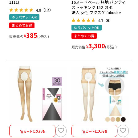
1111)
16ヌードベール 無地 パンティ
ストッキング 152-2141
4.8
（12）
婦人 女性 フクスケ fukuske
ゆうパケットOK
4.7
（6）
まとめてお得
ゆうパケットOK
385
¥
まとめてお得
税込
販売価格
3,300
¥
税込
販売価格
カートに入れる
カートに入れる