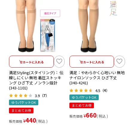
カートに入れる
カートに入れる
満足Styling(スタイリング)： 伝
満足：やわらかく心地いい 無地
線しにくい 無地 着圧ストッキ
ナイロンソックス ひざ下丈
ング ひざ下丈 ノンラン設計
(340-4241)
(343-1101)
4.5
（4）
3.9
（7）
ゆうパケットOK
ゆうパケットOK
まとめてお得
まとめてお得
660
¥
税込
販売価格
440
¥
税込
販売価格