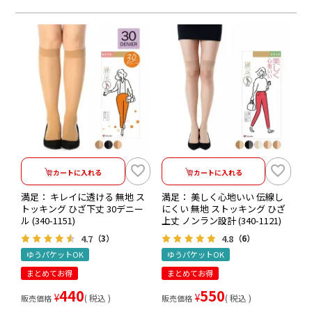
カートに入れる
カートに入れる
満足： キレイに透ける 無地 ス
満足： 美しく心地いい 伝線し
トッキング ひざ下丈 30デニー
にくい 無地 ストッキング ひざ
ル (340-1151)
上丈 ノンラン設計 (340-1121)
4.7
4.8
（3）
（6）
ゆうパケットOK
ゆうパケットOK
まとめてお得
まとめてお得
440
550
¥
¥
税込
税込
販売価格
販売価格