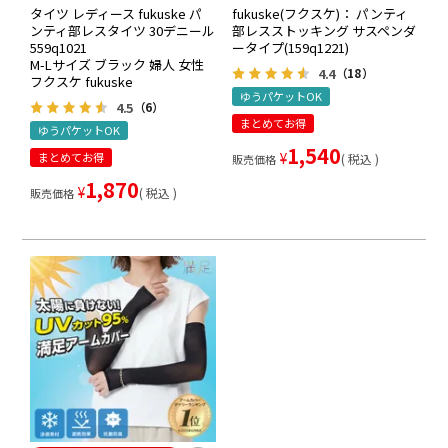
タイツ レディース fukuske パ
fukuske(フクスケ)： パンティ
ンティ部レスタイツ 30デニール
部レスストッキング サスペンダ
559q1021
ータイプ(159q1221)
M-Lサイズ ブラック 婦人 女性
4.4
（18）
フクスケ fukuske
ゆうパケットOK
4.5
（6）
まとめてお得
ゆうパケットOK
1,540
¥
まとめてお得
税込
販売価格
1,870
¥
税込
販売価格