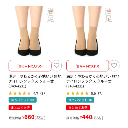
カートに入れる
カートに入れる
満足：やわらかく心地いい 無地
満足：やわらかく心地いい 無地
ナイロンソックス クルー丈
ナイロンソックス クルー丈
(340-4231)
(340-4221)
4.7
5.0
（3）
（7）
ゆうパケットOK
ゆうパケットOK
まとめてお得
まとめてお得
660
440
¥
¥
税込
税込
販売価格
販売価格