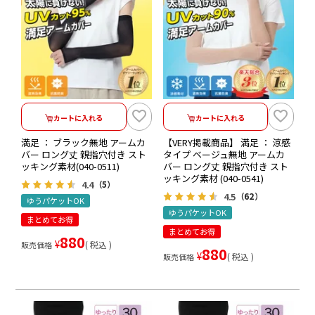
カートに入れる
カートに入れる
満足 ： ブラック無地 アームカ
【VERY掲載商品】 満足 ： 涼感
バー ロング丈 親指穴付き スト
タイプ ベージュ無地 アームカ
ッキング素材(040-0511)
バー ロング丈 親指穴付き スト
ッキング素材 (040-0541)
4.4
（5）
4.5
（62）
ゆうパケットOK
ゆうパケットOK
まとめてお得
まとめてお得
880
¥
税込
販売価格
880
¥
税込
販売価格