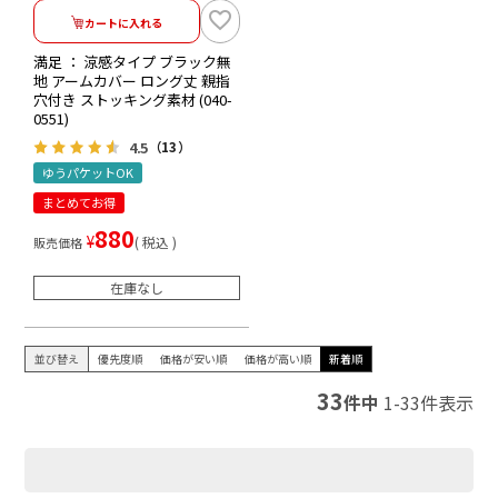
カートに入れる
満足 ： 涼感タイプ ブラック無
地 アームカバー ロング丈 親指
穴付き ストッキング素材 (040-
0551)
4.5
（13）
ゆうパケットOK
まとめてお得
880
¥
税込
販売価格
在庫なし
並び替え
優先度順
価格が安い順
価格が高い順
新着順
33
件中
1
-
33
件表示