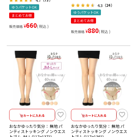
4.7
（73）
4.3
（24）
ゆうパケットOK
ゆうパケットOK
まとめてお得
まとめてお得
660
¥
税込
販売価格
880
¥
税込
販売価格
カートに入れる
カートに入れる
おなかゆったり気分： 無地 パ
おなかゆったり気分： 無地 パ
ンティストッキング ノンウエス
ンティストッキング ノンウエス
トゴム JM-L (117q1371)
トゴム (117q1361)