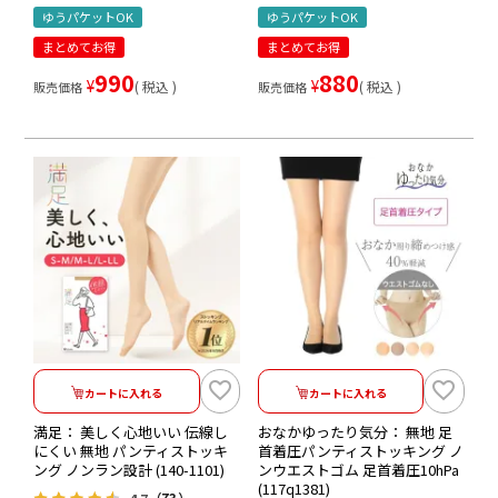
ゆうパケットOK
ゆうパケットOK
まとめてお得
まとめてお得
990
880
¥
¥
税込
税込
販売価格
販売価格
カートに入れる
カートに入れる
満足： 美しく心地いい 伝線し
おなかゆったり気分： 無地 足
にくい 無地 パンティストッキ
首着圧パンティストッキング ノ
ング ノンラン設計 (140-1101)
ンウエストゴム 足首着圧10hPa
(117q1381)