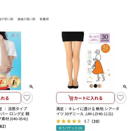
格が安い順
価格が高い順
新着順
入れる
カートに入れる
足 ： 涼感タイプ
満足： キレイに透ける 無地 シアータ
バー ロング丈 親
イツ 30デニール JJM-L(540-1121)
 (040-0541)
4.7
（20）
62）
ゆうパケットOK