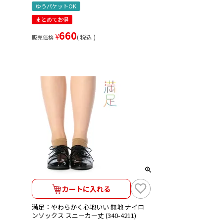
ゆうパケットOK
まとめてお得
660
¥
税込
販売価格
カートに入れる
満足：やわらかく心地いい 無地 ナイロ
ンソックス スニーカー丈 (340-4211)