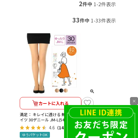
2
件中
1
-
2
件表示
33
件中
1
-
33
件表示
×
カートに入れる
満足： キレイに透ける 無地 シアータ
イツ 30デニール JM-L(540-1111)
4.6
（14）
ゆうパケットOK