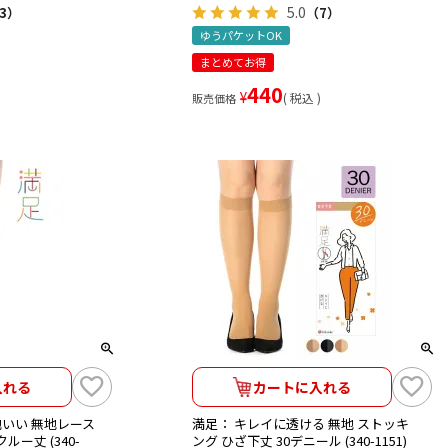
5.0
3）
（7）
ゆうパケットOK
まとめてお得
440
¥
税込
販売価格
入れる
カートに入れる
いい 無地レース
満足： キレイに透ける 無地 ストッキ
ルー丈 (340-
ング ひざ下丈 30デニール (340-1151)