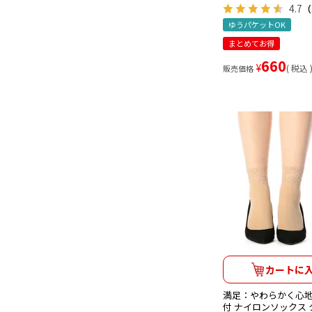
4.7
（
ゆうパケットOK
まとめてお得
660
¥
税込
販売価格
カートに
満足：やわらかく心地
付 ナイロンソックス ク