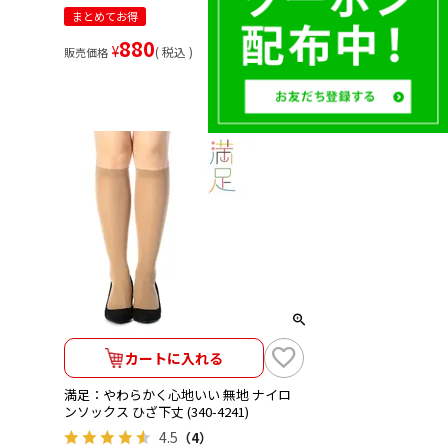
まとめてお得
880
¥
税込
販売価格
カートに入れる
満足：やわらかく心地いい 無地 ナイロ
ンソックス ひざ下丈 (340-4241)
4.5
（4）