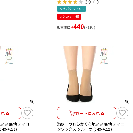
3.9
（7）
ゆうパケットOK
まとめてお得
440
¥
税込
販売価格
入れる
カートに入れる
いい 無地 ナイロ
満足：やわらかく心地いい 無地 ナイロ
0-4231)
ンソックス クルー丈 (340-4221)