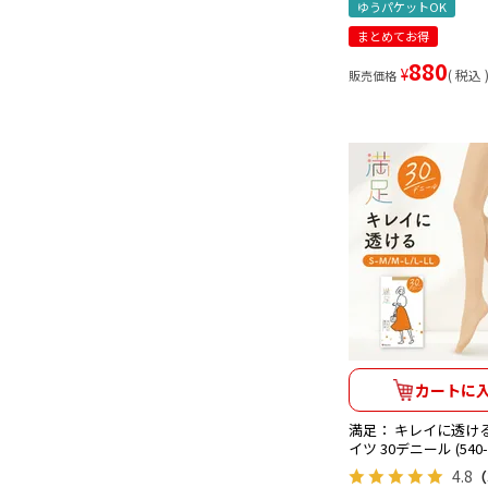
ゆうパケットOK
まとめてお得
880
¥
税込
販売価格
カートに
満足： キレイに透ける
イツ 30デニール (540-1
4.8
（