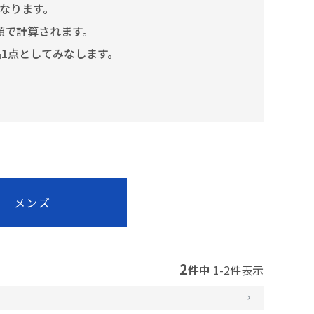
となります。
額で計算されます。
品1点としてみなします。
メンズ
2
件中
1
-
2
件表示