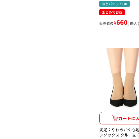
ゆうパケットOK
まとめてお得
660
¥
税込
販売価格
カートに
満足：やわらかく心地
ンソックス クルー丈 (34