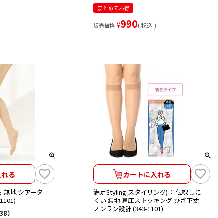
まとめてお得
990
¥
税込
販売価格
入れる
カートに入れる
 無地 シアータ
満足Styling(スタイリング)： 伝線しに
101)
くい 無地 着圧ストッキング ひざ下丈
ノンラン設計 (343-1101)
38）