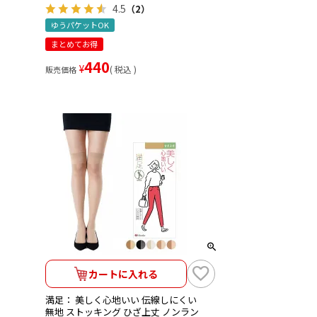
4.5
（2）
ゆうパケットOK
まとめてお得
440
¥
税込
販売価格
カートに入れる
満足： 美しく心地いい 伝線しにくい
無地 ストッキング ひざ上丈 ノンラン