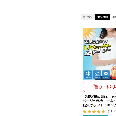
並び替え
優先度順
価
カートに
【VERY掲載商品】 満
ベージュ無地 アームカ
指穴付き ストッキング素材
4.5
（