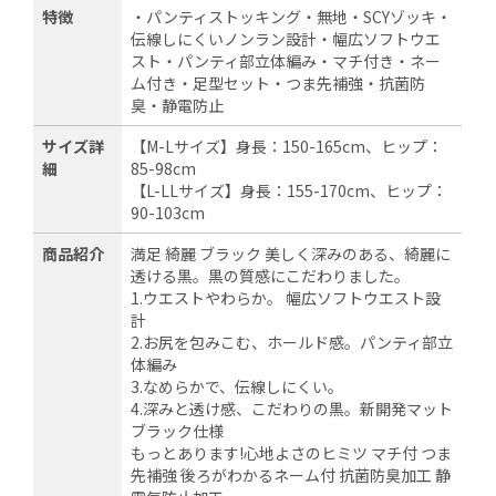
特徴
・パンティストッキング・無地・SCYゾッキ・
伝線しにくいノンラン設計・幅広ソフトウエ
スト・パンティ部立体編み・マチ付き・ネー
ム付き・足型セット・つま先補強・抗菌防
臭・静電防止
サイズ詳
【M-Lサイズ】身長：150-165cm、ヒップ：
細
85-98cm
【L-LLサイズ】身長：155-170cm、ヒップ：
90-103cm
商品紹介
満足 綺麗 ブラック 美しく深みのある、綺麗に
透ける黒。黒の質感にこだわりました。
1.ウエストやわらか。 幅広ソフトウエスト設
計
2.お尻を包みこむ、ホールド感。パンティ部立
体編み
3.なめらかで、伝線しにくい。
4.深みと透け感、こだわりの黒。新開発マット
ブラック仕様
もっとあります!心地よさのヒミツ マチ付 つま
先補強 後ろがわかるネーム付 抗菌防臭加工 静