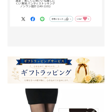
満足： 美しく心地いい 伝線しに
くい 無地 パンティストッキング
ノンラン設計 (140-1101)
参考になった
1
Like!
0