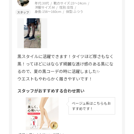
年代:
30代
靴のサイズ:
23～24cm
洋服サイズ:
M
性別:
女性
身長:
156～160cm
体型:
ふつう
黒スタイルに活躍できます！タイツほど厚さもなく
黒！ってほどにはならず綺麗な透け感のある黒にな
るので、夏の黒コーデの時に活躍しました✨
ウエストもやわらかく履きやすいです！
スタッフがおすすめする合わせ買い
ベージュ系はこちらもお
すすめです！