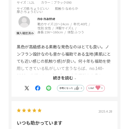
サイズ：L2L
カラー：ブラック090
サイズ感
:ちょうどいい
肌触り
:なめらか
厚さ
:ちょうどいい
no name
靴のサイズ:
23～24cm
年代:
40代
性別:
女性
洋服サイズ:
L
身長:
156～160cm
体型:
ふつう
黒色が高級感ある素敵な発色なのはとても良い。ノ
ンフラン設計なのも昔から福助である生地(素肌にと
ても近い感じの肌触り感)が良い。何十年も福助を使
用してきている私がしいて言うならば、no.140-
1101で仕様のヒップサポート立体設計なら良かっ
続きを読む
た。3段階着圧でないせいなのか少しヒップサポート
参考になった
0
Like!
0
が弱い気がする。また、3段階着圧(せめて足首だけ
でも)ならもっと良かった。
2025.4.28
いつも助かっています