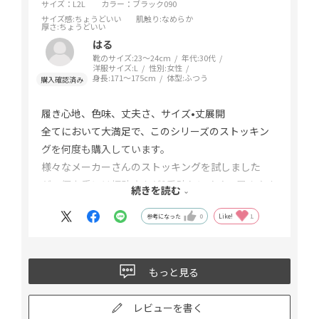
サイズ：L2L
カラー：ブラック090
サイズ感
:ちょうどいい
肌触り
:なめらか
厚さ
:ちょうどいい
はる
靴のサイズ:
23～24cm
年代:
30代
洋服サイズ:
L
性別:
女性
身長:
171～175cm
体型:
ふつう
履き心地、色味、丈夫さ、サイズ•丈展開
全てにおいて大満足で、このシリーズのストッキン
グを何度も購入しています。
様々なメーカーさんのストッキングを試しました
が、個人手には福助さんが1番破れにくく、履きやす
続きを読む
いと感じます。
参考になった
0
Like!
1
弔事用に黒を初めて購入しましたが、程よいシアー
感が上品で、さすが福助さん！でした。
もっと見る
レビューを書く