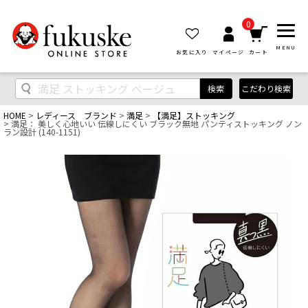
0
MENU
お気に入り
マイページ
カート
検索
こだわり検索
HOME
レディース ブランド
満足
【満足】ストッキング
満足： 美しく心地いい 伝線しにくい ブラック無地 パンティストッキング ノン
ラン設計 (140-1151)