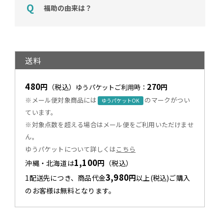
福助の由来は？
送料
480
270
円
（税込）
円
ゆうパケットご利用時：
※メール便対象商品には
のマークがつい
ゆうパケットOK
ています。
※対象点数を超える場合はメール便をご利用いただけませ
ん。
ゆうパケットについて詳しくは
こちら
1,100
円
沖縄・北海道は
（税込）
3,980
円
1配送先につき、商品代金
以上(税込)ご購入
のお客様は無料となります。