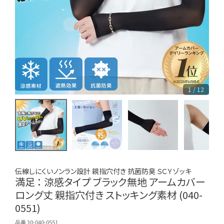
1 / 12
伝線しにくいノンラン設計 親指穴付き 抗菌防臭 ＳＣＹゾッキ
満足 ： 涼感タイプ ブラック無地 アームカバー
ロング丈 親指穴付き ストッキング素材 (040-
0551)
品番 30-040-0551