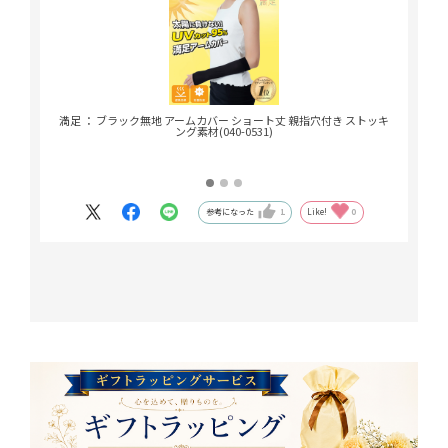
満足 ： ブラック無地 アームカバー ショート丈 親指穴付き ストッキ
満足 ： ベ
ング素材(040-0531)
参考になった
1
Like!
0