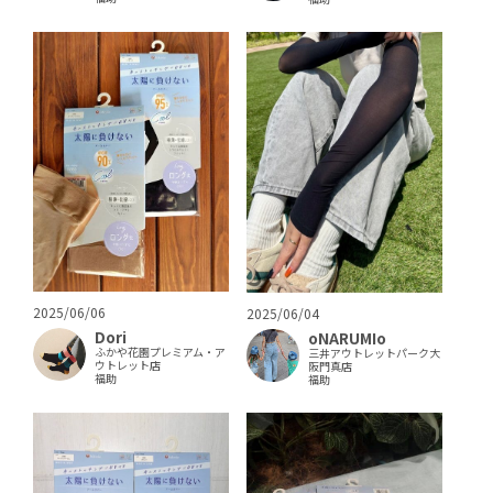
2025/06/06
2025/06/04
Dori
oNARUMIo
ふかや花園プレミアム・ア
三井アウトレットパーク大
ウトレット店
阪門真店
福助
福助