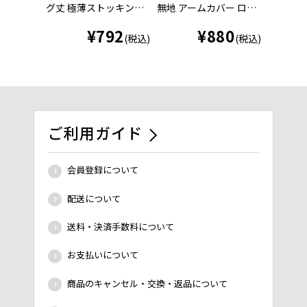
グ丈 極薄ストッキング
無地 アームカバー ロン
ート丈 
素材 涼感 伝線しにくい
グ丈 親指穴付き ストッ
グ素材 
¥
792
¥
880
(006-1051)
キング素材 (040-0541)
い(006-1
(税込)
(税込)
ご利用ガイド
会員登録について
配送について
送料・決済手数料について
お支払いについて
商品のキャンセル・交換・返品について