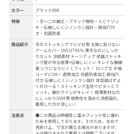
カラー
ブラック090
特徴
・手～二の腕丈・ブラック無地・ＳＣＹゾッ
キ・伝線しにくいノンラン設計・親指穴付
き・抗菌防臭
商品紹介
手のストッキングでＵＶ対策 太陽に負けない
アームカバー UVCUT95％ 薄手なのにしっか
りカット 涼感素材 トーンアップ 老舗ストッキ
ング屋が作る極薄+伝線しにくい キレイな腕線
美 シワになりにくくフィット！ ロング丈 半袖
コーデにOK！ 遮熱加工 抗菌防臭加工 親指穴
付き 伝線しにくいノンラン設計 体型選ばずよ
くのび～る！ストッキング生地でピタッとフ
ィット。腕のラインがキレイ！ 極薄素材なの
にしっかりUV対策 放熱性を高めた涼感設計。
着用した方が涼しい！
注意点
●この商品は伸縮性に富みフィット性に優れ
た糸を使用しております。そのため、左右で
見掛け上、寸法が異なる場合がありますが、
十分伸びますので着用上は問題ございませ