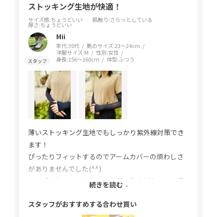
ストッキング生地が快適！
サイズ感
:ちょうどいい
肌触り
:さらっとしている
厚さ
:ちょうどいい
Mii
年代:
30代
靴のサイズ:
23～24cm
洋服サイズ:
M
性別:
女性
身長:
156～160cm
体型:
ふつう
薄いストッキング生地でもしっかり紫外線対策でき
ます！
ぴったりフィットするのでアームカバーの煩わしさ
がありませんでした(^^)
シンプルなのでつけたままお買い物などもできて嬉
続きを読む
しいです◎
スタッフがおすすめする合わせ買い