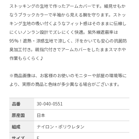
ストッキングの生地で作ったアームカバーです。細見せもか
なうブラックカラーで半袖から見える腕を守ります。ストッ
キング生地の吸い付くようなフィット感はそのままに伝線し
にくいノンラン設計でズレにくく快適。紫外線遮蔽率は
95%！遮熱・涼感生地で涼しく、汗をかいても安心の抗菌防
臭加工付き。親指穴付きでアームカバーをしたままスマホや
作業もらくらく♪
※商品画像は、お客様のお使いのモニターや部屋の環境等に
より、実際の商品と色味が多少異なる場合がございます。
品番
30-040-0551
原産国
日本
組成
ナイロン・ポリウレタン
サイズ
F