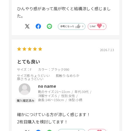
ひんやり感があって風が吹くと結構涼しく感じまし
た。
参考になった
0
Like!
0
2026.7.13
とても良い
サイズ：F
カラー：ブラック090
サイズ感
:ちょうどいい
肌触り
:なめらか
厚さ
:ちょうどいい
no name
靴のサイズ:
21～22cm
年代:
30代
洋服サイズ:
S
性別:
女性
身長:
146～150cm
体型:
小柄
確かにつけている方が涼しく感じます！
2枚目購入を検討してます！