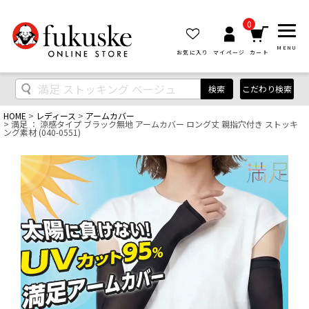
0
MENU
お気に入り
マイページ
カート
検索
こだわり検索
HOME
レディース
アームカバー
満足 ： 涼感タイプ ブラック無地 アームカバー ロング丈 親指穴付き ストッキ
ング素材 (040-0551)