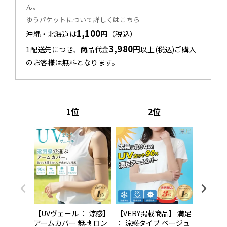
ん。
ゆうパケットについて詳しくは
こちら
1,100
円
沖縄・北海道は
（税込）
3,980
円
1配送先につき、商品代金
以上(税込)ご購入
のお客様は無料となります。
1
2
【UVヴェール ： 涼感】
【VERY掲載商品】 満足
【UVヴ
アームカバー 無地 ロン
： 涼感タイプ ベージュ
アームカ