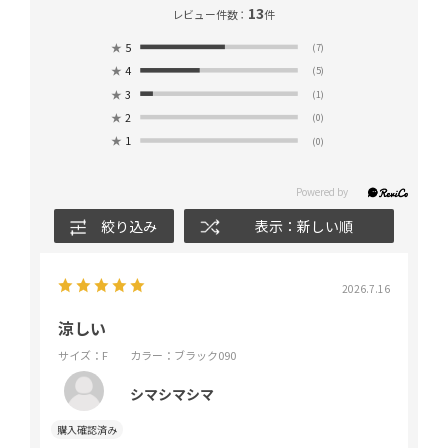
13
レビュー件数：
件
★
5
(7)
★
4
(5)
★
3
(1)
★
2
(0)
★
1
(0)
絞り込み
表示：新しい順
2026.7.16
涼しい
サイズ：F
カラー：ブラック090
シマシマシマ