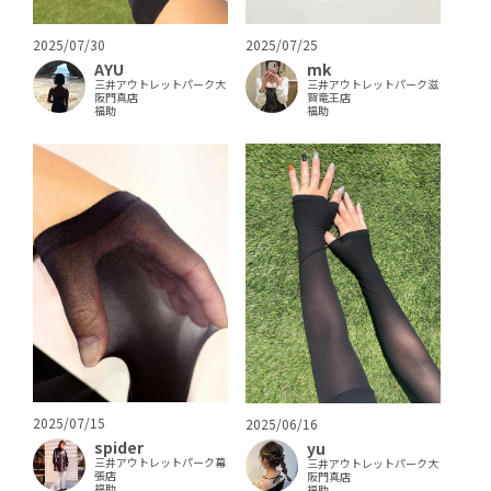
2025/07/30
2025/07/25
AYU
mk
三井アウトレットパーク大
三井アウトレットパーク滋
阪門真店
賀竜王店
福助
福助
2025/07/15
2025/06/16
spider
yu
三井アウトレットパーク幕
三井アウトレットパーク大
張店
阪門真店
福助
福助