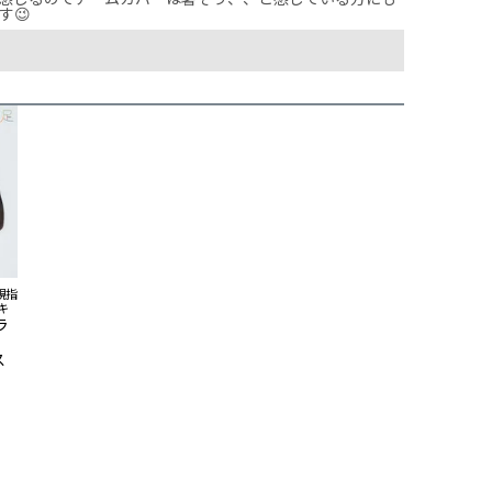
す😉
親指
キ
ラ
ー
ス