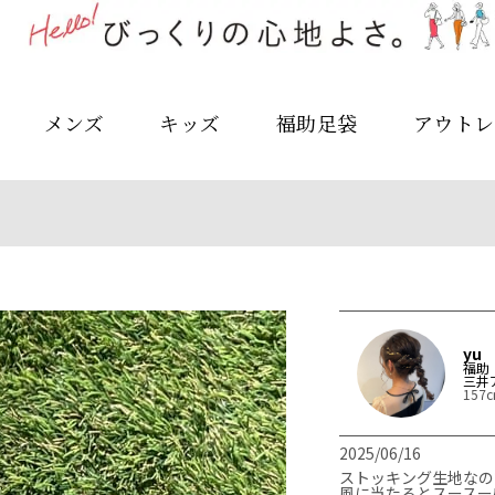
メンズ
キッズ
福助足袋
アウトレ
yu
福助
三井
157
2025/06/16
ストッキング生地なので腕
風に当たるとスースー