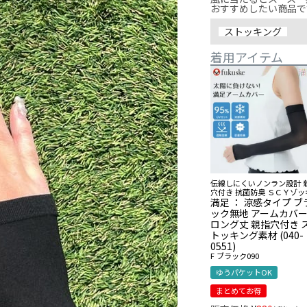
おすすめしたい商品で
ストッキング
着用アイテム
伝線しにくいノンラン設計 
穴付き 抗菌防臭 ＳＣＹゾッ
満足 ： 涼感タイプ ブ
ック無地 アームカバ
ロング丈 親指穴付き 
トッキング素材 (040-
0551)
F
ブラック090
ゆうパケットOK
まとめてお得