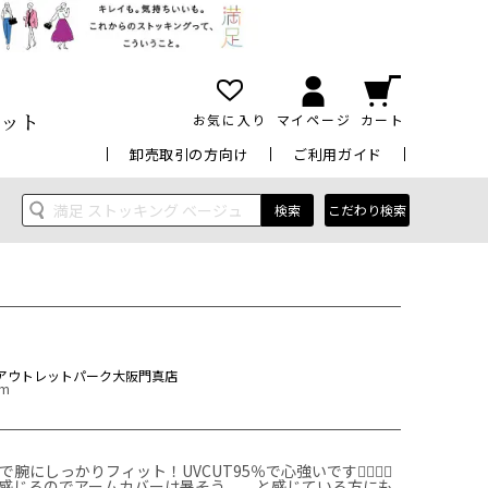
ット
お気に入り
マイページ
カート
卸売取引の方向け
ご利用ガイド
検索
こだわり検索
アウトレットパーク大阪門真店
cm
にしっかりフィット‎！UVCUT95％で心強いです✊🏻❤️‍🔥
感じるのでアームカバーは暑そう、、と感じている方にも