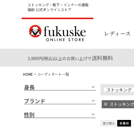
ストッキング・靴下・インナーの通販
福助 公式オンラインストア
レディース
送料無料
3,980円(税込)以上のお買い上げで
HOME
コーディネート一覧
身長
ストッキング
ブランド
ストッキン
性別
並び替え
新着順