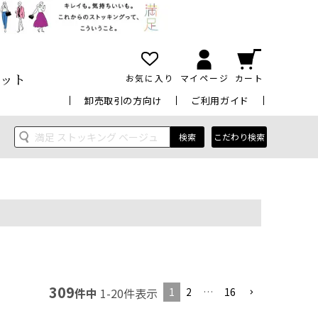
ット
お気に入り
マイページ
カート
卸売取引の方向け
ご利用ガイド
検索
こだわり検索
309
1
2
…
16
件中
1
-
20
件表示