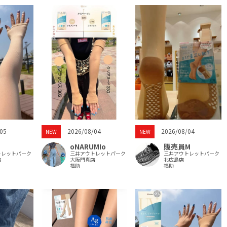
2026/08/04
05
2026/08/04
NEW
NEW
販売員M
oNARUMIo
三井アウトレットパーク
トレットパーク
三井アウトレットパーク
北広島店
店
大阪門真店
福助
福助