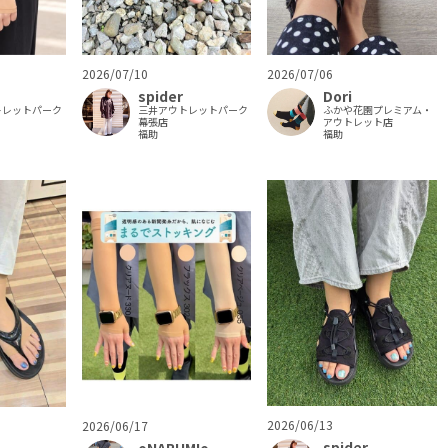
2026/07/10
2026/07/06
spider
Dori
三井アウトレットパーク
ふかや花園プレミアム・
トレットパーク
幕張店
アウトレット店
福助
福助
2026/06/13
2026/06/17
spider
oNARUMIo