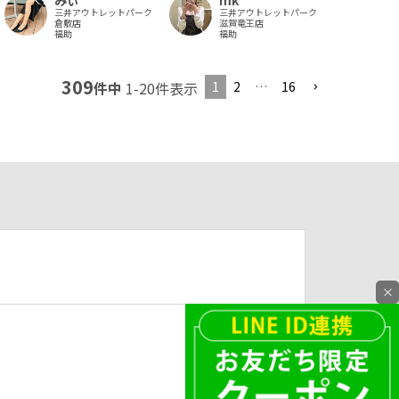
三井アウトレットパーク
三井アウトレットパーク
倉敷店
滋賀竜王店
福助
福助
309
1
2
…
16
件中
1
-
20
件表示
×