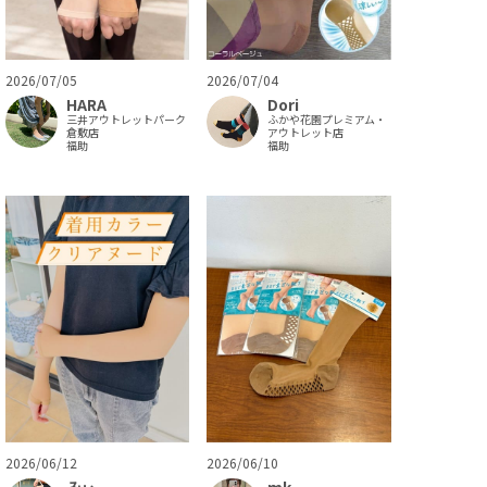
2026/07/04
2026/07/05
Dori
HARA
ふかや花園プレミアム・
三井アウトレットパーク
アウトレット店
倉敷店
福助
福助
2026/06/12
2026/06/10
みぃ
mk