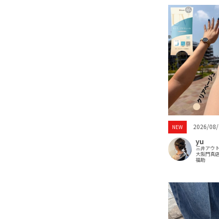
2026/08/
NEW
yu
三井アウ
大阪門真
福助