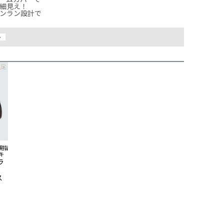
細見え！

ンラン設計で

ー
親指
キ
ラ
ー
ス