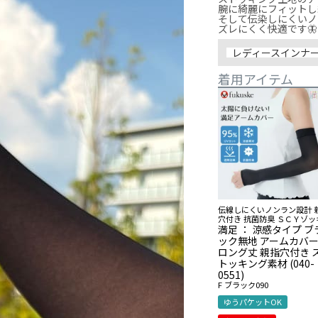
腕に綺麗にフィットし
そして伝染しにくいノ
ズレにくく快適です🦋
レディースインナ
着用アイテム
伝線しにくいノンラン設計 
穴付き 抗菌防臭 ＳＣＹゾッ
満足 ： 涼感タイプ ブ
ック無地 アームカバ
ロング丈 親指穴付き 
トッキング素材 (040-
0551)
F
ブラック090
ゆうパケットOK