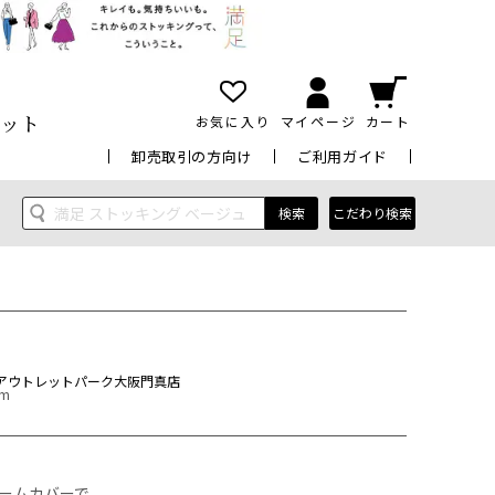
ット
お気に入り
マイページ
カート
卸売取引の方向け
ご利用ガイド
検索
こだわり検索
アウトレットパーク大阪門真店
cm
ームカバーで
