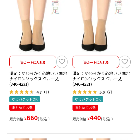
カートに入れる
カートに入れる
満足：やわらかく心地いい 無地
満足：やわらかく心地いい 無地
ナイロンソックス クルー丈
ナイロンソックス クルー丈
(340-4231)
(340-4221)
4.7
5.0
（3）
（7）
ゆうパケットOK
ゆうパケットOK
まとめてお得
まとめてお得
660
440
¥
¥
税込
税込
販売価格
販売価格