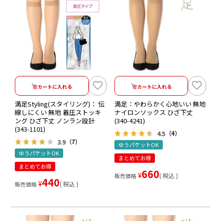
カートに入れる
カートに入れる
満足Styling(スタイリング)： 伝
満足：やわらかく心地いい 無地
線しにくい 無地 着圧ストッキ
ナイロンソックス ひざ下丈
ング ひざ下丈 ノンラン設計
(340-4241)
(343-1101)
4.5
（4）
3.9
（7）
ゆうパケットOK
ゆうパケットOK
まとめてお得
まとめてお得
660
¥
税込
販売価格
440
¥
税込
販売価格