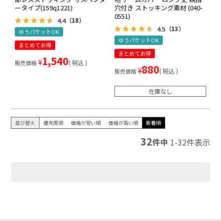
ータイプ(159q1221)
穴付き ストッキング素材 (040-
0551)
4.4
（18）
4.5
（13）
ゆうパケットOK
ゆうパケットOK
まとめてお得
まとめてお得
1,540
¥
税込
販売価格
880
¥
税込
販売価格
在庫なし
並び替え
優先度順
価格が安い順
価格が高い順
新着順
32
件中
1
-
32
件表示