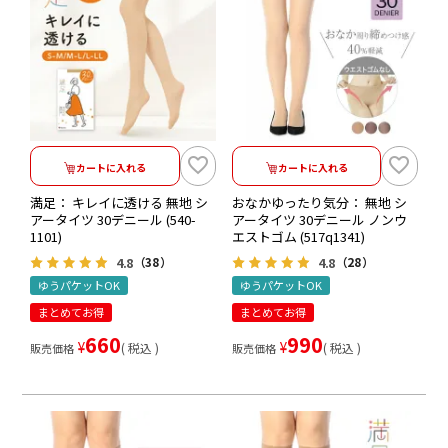
カートに入れる
カートに入れる
満足： キレイに透ける 無地 シ
おなかゆったり気分： 無地 シ
アータイツ 30デニール (540-
アータイツ 30デニール ノンウ
1101)
エストゴム (517q1341)
4.8
4.8
（38）
（28）
ゆうパケットOK
ゆうパケットOK
まとめてお得
まとめてお得
660
990
¥
¥
税込
税込
販売価格
販売価格