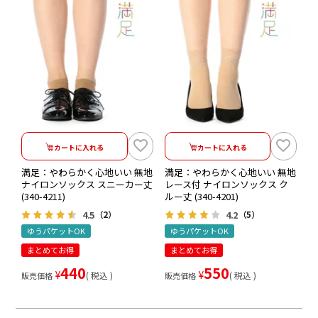
カートに入れる
カートに入れる
満足：やわらかく心地いい 無地
満足：やわらかく心地いい 無地
ナイロンソックス スニーカー丈
レース付 ナイロンソックス ク
(340-4211)
ルー丈 (340-4201)
4.5
4.2
（2）
（5）
ゆうパケットOK
ゆうパケットOK
まとめてお得
まとめてお得
440
550
¥
¥
税込
税込
販売価格
販売価格