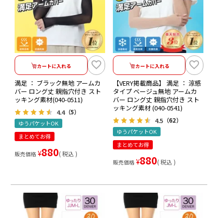
カートに入れる
カートに入れる
満足 ： ブラック無地 アームカ
【VERY掲載商品】 満足 ： 涼感
バー ロング丈 親指穴付き スト
タイプ ベージュ無地 アームカ
ッキング素材(040-0511)
バー ロング丈 親指穴付き スト
ッキング素材 (040-0541)
4.4
（5）
4.5
（62）
ゆうパケットOK
ゆうパケットOK
まとめてお得
まとめてお得
880
¥
税込
販売価格
880
¥
税込
販売価格