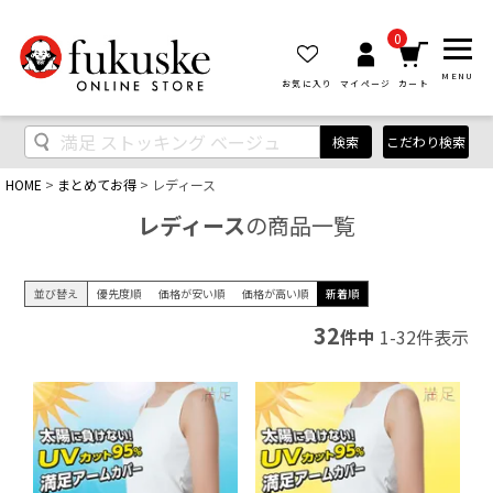
0
MENU
お気に入り
マイページ
カート
検索
こだわり検索
HOME
まとめてお得
レディース
レディース
の商品一覧
並び替え
優先度順
価格が安い順
価格が高い順
新着順
32
件中
1
-
32
件表示