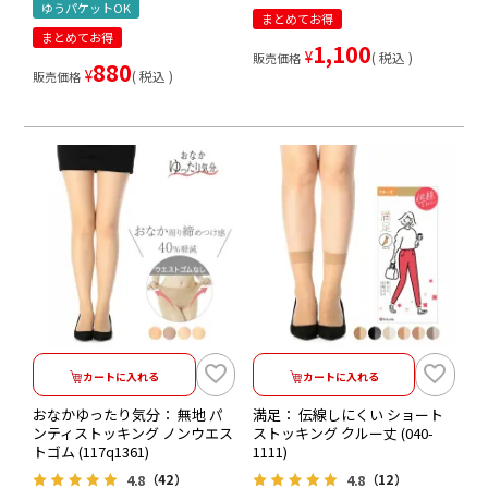
ゆうパケットOK
まとめてお得
まとめてお得
1,100
¥
税込
販売価格
880
¥
税込
販売価格
カートに入れる
カートに入れる
おなかゆったり気分： 無地 パ
満足： 伝線しにくい ショート
ンティストッキング ノンウエス
ストッキング クルー丈 (040-
トゴム (117q1361)
1111)
4.8
4.8
（42）
（12）