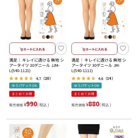
カートに入れる
カートに入れる
満足： キレイに透ける 無地 シ
満足： キレイに透ける 無地 シ
アータイツ 30デニール JJM-
アータイツ 30デニール JM-
L(540-1121)
L(540-1111)
4.7
4.6
（20）
（14）
ゆうパケットOK
ゆうパケットOK
まとめてお得
まとめてお得
990
880
¥
¥
税込
税込
販売価格
販売価格