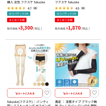
婦人 女性 フクスケ fukuske
フクスケ fukuske
4.7
4.5
（6）
（6）
ゆうパケットOK
ゆうパケットOK
まとめてお得
まとめてお得
3,300
1,870
¥
¥
税込
税込
販売価格
販売価格
カートに入れる
カートに入れる
fukuske(フクスケ)： パンティ
満足 ： 涼感タイプ ブラック無
部レスストッキング サスペンダ
地 アームカバー ロング丈 親指