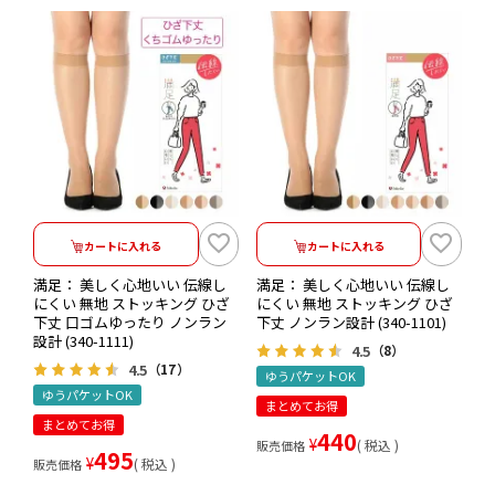
カートに入れる
カートに入れる
満足： 美しく心地いい 伝線し
満足： 美しく心地いい 伝線し
にくい 無地 ストッキング ひざ
にくい 無地 ストッキング ひざ
下丈 口ゴムゆったり ノンラン
下丈 ノンラン設計 (340-1101)
設計 (340-1111)
4.5
（8）
4.5
（17）
ゆうパケットOK
ゆうパケットOK
まとめてお得
まとめてお得
440
¥
税込
販売価格
495
¥
税込
販売価格