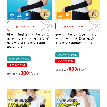
カートに入れる
カートに入れる
満足 ： 涼感タイプ ブラック無
満足 ： ブラック無地 アームカ
地 アームカバー ショート丈 親
バー ショート丈 親指穴付き ス
指穴付き ストッキング素材
トッキング素材(040-0531)
(040-0571)
ゆうパケットOK
ゆうパケットOK
まとめてお得
まとめてお得
880
¥
税込
販売価格
880
¥
税込
販売価格