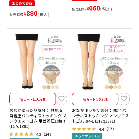
まとめてお得
660
¥
税込
販売価格
880
¥
税込
販売価格
カートに入れる
カートに入れる
おなかゆったり気分： 無地 足
おなかゆったり気分： 無地 パ
首着圧パンティストッキング ノ
ンティストッキング ノンウエス
ンウエストゴム 足首着圧10hPa
トゴム JM-L (117q1371)
(117q1381)
4.4
（12）
4.3
（24）
ゆうパケットOK