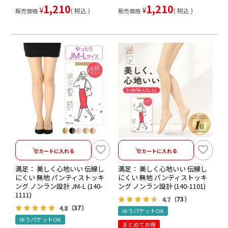
1,210
1,210
¥
¥
税込
税込
販売価格
販売価格
カートに入れる
カートに入れる
満足： 美しく心地いい 伝線し
満足： 美しく心地いい 伝線し
にくい 無地 パンティストッキ
にくい 無地 パンティストッキ
ング ノンラン設計 JM-L (140-
ング ノンラン設計 (140-1101)
1111)
4.7
（73）
4.8
（37）
ゆうパケットOK
ゆうパケットOK
まとめてお得