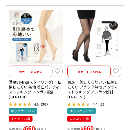
カートに入れる
カートに入れる
満足Styling(スタイリング)： 伝
満足： 美しく心地いい 伝線し
線しにくい 無地 着圧パンティ
にくい ブラック無地 パンティ
ストッキング ノンラン設計
ストッキング ノンラン設計
(143-1101)
(140-1151)
4.5
4.4
（30）
（5）
ゆうパケットOK
ゆうパケットOK
まとめてお得
まとめてお得
660
660
¥
¥
税込
税込
販売価格
販売価格