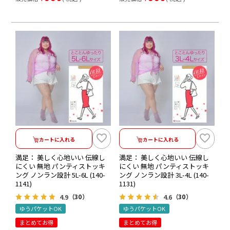
カートに入れる
カートに入れる
満足： 美しく心地いい 伝線し
満足： 美しく心地いい 伝線し
にくい 無地 パンティストッキ
にくい 無地 パンティストッキ
ング ノンラン設計 5L-6L (140-
ング ノンラン設計 3L-4L (140-
1141)
1131)
4.9
4.6
（30）
（30）
ゆうパケットOK
ゆうパケットOK
まとめてお得
まとめてお得