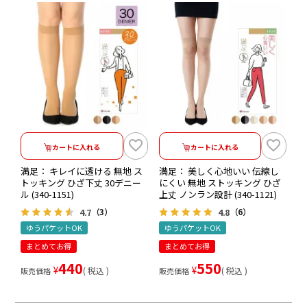
カートに入れる
カートに入れる
満足： キレイに透ける 無地 ス
満足： 美しく心地いい 伝線し
トッキング ひざ下丈 30デニー
にくい 無地 ストッキング ひざ
ル (340-1151)
上丈 ノンラン設計 (340-1121)
4.7
4.8
（3）
（6）
ゆうパケットOK
ゆうパケットOK
まとめてお得
まとめてお得
440
550
¥
¥
税込
税込
販売価格
販売価格