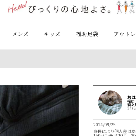
メンズ
キッズ
福助足袋
アウトレ
おは
福助
酒々
148
2024/09/25
身長により個人差はあ