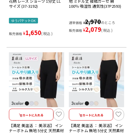
花柄 レース ショーツ 1分丈 LL
地 ミドル丈 接結ガーゼ 綿
サイズ (37-3192)
100％ 吸湿性 通気性(37P2593)
2,970
ゆうパケットOK
のところ
通常価格
¥
2,079
¥
税込
販売価格
1,650
¥
税込
販売価格
カートに入れる
カートに入れる
【満足 美温活 ： 美涼活】 イン
【満足 美温活 ： 美涼活】 イン
ナーボトム 無地 5分丈 天然素材
ナーボトム 無地 5分丈 天然素材