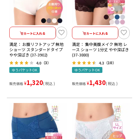
カートに入れる
カートに入れる
満足： お腹リフトアップ 無地
満足： 集中美腹メイク 無地 レ
ショーツ スタンダードタイプ
ース ショーツ 1分丈 やや深ばき
やや深ばき (37-3902)
(37-3880)
4.0
4.3
（3）
（10）
ゆうパケットOK
ゆうパケットOK
1,320
1,430
¥
¥
税込
税込
販売価格
販売価格