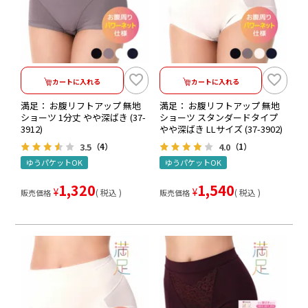
カートに入れる
カートに入れる
満足： お腹リフトアップ 無地
満足： お腹リフトアップ 無地
ショーツ 1分丈 やや深ばき (37-
ショーツ スタンダードタイプ
3912)
やや深ばき LLサイズ (37-3902)
3.5
4.0
（4）
（1）
ゆうパケットOK
ゆうパケットOK
1,320
1,540
¥
¥
税込
税込
販売価格
販売価格