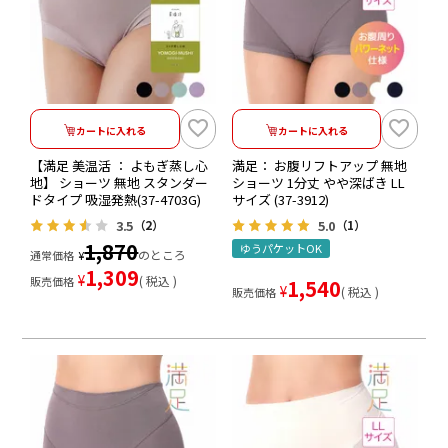
カートに入れる
カートに入れる
【満足 美温活 ： よもぎ蒸し心
満足： お腹リフトアップ 無地
地】 ショーツ 無地 スタンダー
ショーツ 1分丈 やや深ばき LL
ドタイプ 吸湿発熱(37-4703G)
サイズ (37-3912)
3.5
5.0
（2）
（1）
1,870
ゆうパケットOK
のところ
通常価格
¥
1,309
¥
税込
販売価格
1,540
¥
税込
販売価格