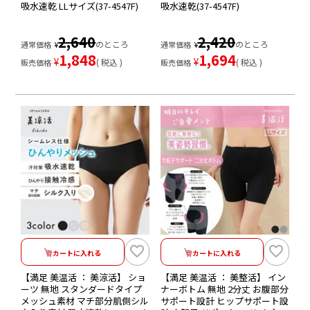
吸水速乾 LLサイズ(37-4547F)
吸水速乾(37-4547F)
2,640
2,420
のところ
のところ
通常価格
¥
通常価格
¥
1,848
1,694
¥
¥
税込
税込
販売価格
販売価格
カートに入れる
カートに入れる
【満足 美温活 ： 美涼活】 ショ
【満足 美温活 ： 美整活】 イン
ーツ 無地 スタンダードタイプ
ナーボトム 無地 2分丈 お腹部分
メッシュ素材 マチ部分肌側シル
サポート設計 ヒップサポート設