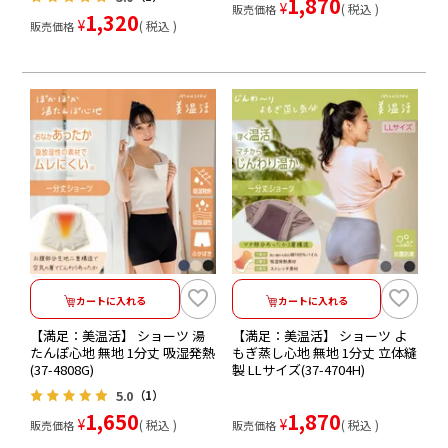
1,870
¥
税込
販売価格
1,320
¥
税込
販売価格
カートに入れる
カートに入れる
【満足：美温活】 ショーツ 湯
【満足：美温活】 ショーツ よ
たんぽ心地 無地 1分丈 吸湿発熱
もぎ蒸し心地 無地 1分丈 立体縫
(37-4808G)
製 LLサイズ(37-4704H)
5.0
（1）
1,650
1,870
¥
¥
税込
税込
販売価格
販売価格