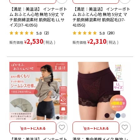
【満足：美温活】 インナーボト
【満足：美温活】 インナーボト
ム おふとん心地 無地 5分丈 マ
ム おふとん心地 無地 5分丈 マ
チ肌側綿混素材 肌側起毛 LLサ
チ肌側綿混素材 肌側起毛(37-
イズ(37-4105G)
4105G)
5.0
5.0
（2）
（20）
2,530
2,310
¥
¥
税込
税込
販売価格
販売価格
カートに入れる
カートに入れる
【満足：美温活】 インナーボト
満足： 集中美腹メイク 無地 レ