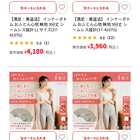
カートに入れる
カートに入れる
【満足：美温活】 インナーボト
【満足：美温活】 インナーボト
ム おふとん心地 無地 9分丈 シ
ム おふとん心地 無地 9分丈 シ
ームレス設計 LLサイズ(37-
ームレス設計(37-4107G)
4107G)
4.8
（12）
5.0
（1）
3,960
¥
税込
販売価格
4,180
¥
税込
販売価格
カートに入れる
カートに入れる