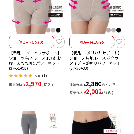
カートに入れる
カートに入れる
【満足 ： メリハリサポート】
【満足 ： メリハリサポート】
ショーツ 無地 レース 1分丈 お
ショーツ 無地 レース ボクサー
腹・太もも周りパワーネット
タイプ 骨盤周りパワーネット
(37-5149B)
(37-5048B)
5.0
（1）
2,970
2,860
¥
税込
のところ
販売価格
通常価格
¥
2,002
¥
税込
販売価格