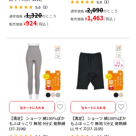
5.0
（1）
5.0
（1）
2,090
のところ
通常価格
¥
1,320
のところ
1,463
通常価格
¥
¥
税込
販売価格
924
¥
税込
販売価格
カートに入れる
カートに入れる
【満足】 ショーツ 綿100％ぽか
【満足】 ショーツ 綿100％ぽか
もふほっこり 無地 9分丈 発熱綿
もふほっこり 無地 5分丈 発熱綿
(37-2106)
LLサイズ(37-2105)