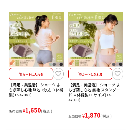
カートに入れる
カートに入れる
【満足：美温活】 ショーツ よ
【満足：美温活】 ショーツ よ
もぎ蒸し心地 無地 1分丈 立体縫
もぎ蒸し心地 無地 スタンダー
製(37-4704H)
ド 立体縫製 LLサイズ(37-
4703H)
1,650
¥
税込
販売価格
1,870
¥
税込
販売価格