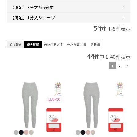
【満足】3分丈＆5分丈
【満足】1分丈ショーツ
5
件中
1
-
5
件表示
並び替え
優先度順
価格が安い順
価格が高い順
新着順
44
件中
1
-
40
件表示
1
2