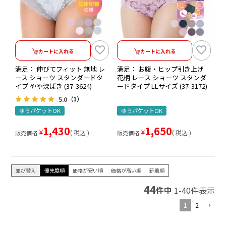
カートに入れる
カートに入れる
満足： 伸びてフィット 無地 レ
満足： お腹・ヒップ引き上げ
ース ショーツ スタンダードタ
花柄 レース ショーツ スタンダ
イプ やや深ばき (37-3624)
ードタイプ LLサイズ (37-3172)
5.0
（1）
ゆうパケットOK
ゆうパケットOK
1,430
1,650
¥
¥
税込
税込
販売価格
販売価格
並び替え
優先度順
価格が安い順
価格が高い順
新着順
44
件中
1
-
40
件表示
1
2