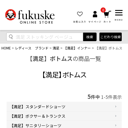
0
MENU
お気に入り
マイページ
カート
検索
こだわり検索
HOME
レディース ブランド
満足
【満足】インナー
【満足】ボトムス
【満足】ボトムス
の商品一覧
【満足】ボトムス
5
件中
1
-
5
件表示
【満足】スタンダードショーツ
【満足】ボクサー＆トランクス
【満足】サニタリーショーツ