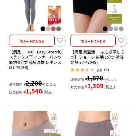
カートに入れる
カートに入れる
【満足 ： 360゜Easy Stretch】
【満足 美温活 ： よもぎ蒸し心
スラックス下 インナーパンツ
地】 ショーツ 無地 1分丈 吸湿
無地 9分丈 吸放湿性 レギンス
発熱(37-4704G)
(37-7923B)
3.6
（5）
1,870
のところ
通常価格
¥
2,200
のところ
1,309
通常価格
¥
¥
税込
販売価格
1,540
¥
税込
販売価格