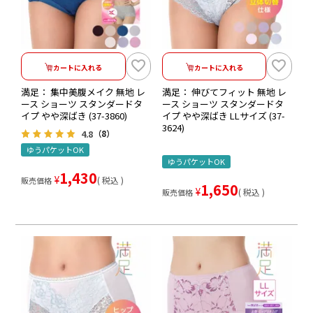
カートに入れる
カートに入れる
満足： 集中美腹メイク 無地 レ
満足： 伸びてフィット 無地 レ
ース ショーツ スタンダードタ
ース ショーツ スタンダードタ
イプ やや深ばき (37-3860)
イプ やや深ばき LLサイズ (37-
3624)
4.8
（8）
ゆうパケットOK
ゆうパケットOK
1,430
¥
税込
販売価格
1,650
¥
税込
販売価格