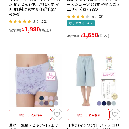
ム おふとん心地 無地 1分丈 マ
ース ショーツ 1分丈 やや深ばき
チ肌側綿混素材 肌側起毛(37-
LLサイズ (37-3880)
4104G)
4.0
（2）
5.0
（12）
ゆうパケットOK
1,980
¥
税込
販売価格
1,650
¥
税込
販売価格
カートに入れる
カートに入れる
満足： お腹・ヒップ引き上げ
【満足(マンゾク)】 ステテコ 無