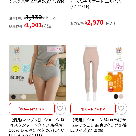
ク入り素材 吸水速乾(37-4533F)
計 大転子 サポート LLサイズ
(37-4431F)
1,430
のところ
通常価格
¥
2,970
¥
1,001
税込
販売価格
¥
税込
販売価格
カートに入れる
カートに入れる
【満足(マンゾク)】 ショーツ 無
【満足】 ショーツ 綿100％ぽか
地 スタンダードタイプ 冷感綿
もふほっこり 無地 9分丈 発熱綿
100％ ひんやり ベタつきにくい
LLサイズ(37-2106)
LLサイズ(37-2111)