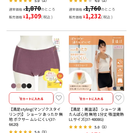
5.0
4.0
（1）
（1）
1,870
1,760
のところ
のところ
通常価格
¥
通常価格
¥
1,309
1,232
¥
¥
税込
税込
販売価格
販売価格
カートに入れる
カートに入れる
【満足styling(マンゾクスタイ
【満足：美温活】 ショーツ 湯
リング)】 ショーツ あったか 無
たんぽ心地 無地 1分丈 吸湿発熱
地 ボクサー ムレにくい(37-
LLサイズ(37-4808G)
6620)
5.0
（1）
5.0
（1）