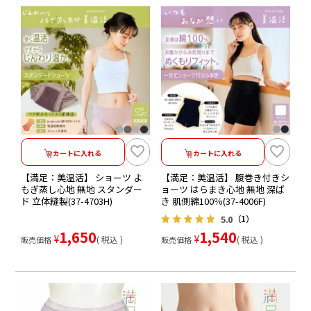
カートに入れる
カートに入れる
【満足：美温活】 ショーツ よ
【満足：美温活】 腹巻き付きシ
もぎ蒸し心地 無地 スタンダー
ョーツ はらまき心地 無地 深ば
ド 立体縫製(37-4703H)
き 肌側綿100％(37-4006F)
5.0
（1）
1,650
1,540
¥
¥
税込
税込
販売価格
販売価格