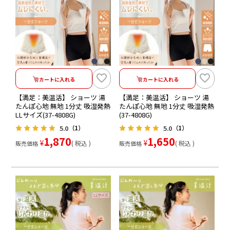
カートに入れる
カートに入れる
【満足：美温活】 ショーツ 湯
【満足：美温活】 ショーツ 湯
たんぽ心地 無地 1分丈 吸湿発熱
たんぽ心地 無地 1分丈 吸湿発熱
LLサイズ(37-4808G)
(37-4808G)
5.0
5.0
（1）
（1）
1,870
1,650
¥
¥
税込
税込
販売価格
販売価格