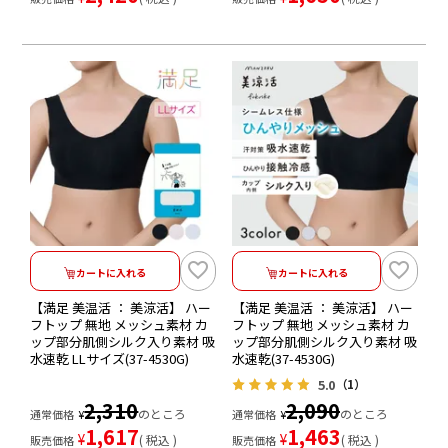
カートに入れる
カートに入れる
【満足 美温活 ： 美涼活】 ハー
【満足 美温活 ： 美涼活】 ハー
フトップ 無地 メッシュ素材 カ
フトップ 無地 メッシュ素材 カ
ップ部分肌側シルク入り素材 吸
ップ部分肌側シルク入り素材 吸
水速乾 LLサイズ(37-4530G)
水速乾(37-4530G)
5.0
（1）
2,310
2,090
のところ
のところ
通常価格
¥
通常価格
¥
1,617
1,463
¥
¥
税込
税込
販売価格
販売価格