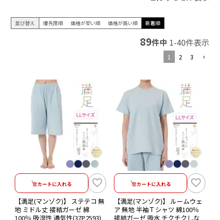
並び替え
優先度順
価格が安い順
価格が高い順
新着順
89
件中
1
-
40
件表示
1
2
3
カートに入れる
カートに入れる
【満足(マンゾク)】 ステテコ 無
【満足(マンゾク)】 ルームウェ
地 ミドル丈 接結ガーゼ 綿
ア 無地 半袖Ｔシャツ 綿100％
100％ 吸湿性 通気性(37P2593)
接結ガーゼ 吸水 チクチクしな