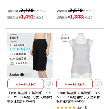
2,420
2,640
のところ
のところ
通常価格
¥
通常価格
¥
1,452
1,848
¥
¥
税込
税込
販売価格
販売価格
カートに入れる
カートに入れる
【満足 美温活 ： 美涼活】 イン
【満足 美温活 ： 美涼活】 タン
ナーボトム 無地 5分丈 天然素材
クトップ 無地 袖なし 天然素材
吸水速乾(37-4547F)
吸水速乾(37-4540G)
5.0
（1）