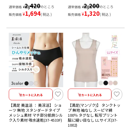
2,420
2,200
のところ
のところ
通常価格
¥
通常価格
¥
1,694
1,320
¥
¥
税込
税込
販売価格
販売価格
カートに入れる
カートに入れる
【満足 美温活 ： 美涼活】 ショ
【満足(マンゾク)】 タンクトッ
ーツ 無地 スタンダードタイプ
プ 無地 袖なし スーピマ綿
メッシュ素材 マチ部分肌側シル
100％ タグなし 転写プリント
ク入り素材 吸水速乾(37-4533F)
脇に縫い目なし LLサイズ(37-
1002)