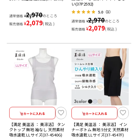
い(37P2592)
5.0
（1）
2,970
のところ
通常価格
¥
2,970
2,079
のところ
通常価格
¥
¥
税込
販売価格
2,079
¥
税込
販売価格
カートに入れる
カートに入れる
【満足 美温活 ： 美涼活】 タン
【満足 美温活 ： 美涼活】 イン
クトップ 無地 袖なし 天然素材
ナーボトム 無地 5分丈 天然素材
吸水速乾 LLサイズ(37-4540G)
吸水速乾 LLサイズ(37-4547F)