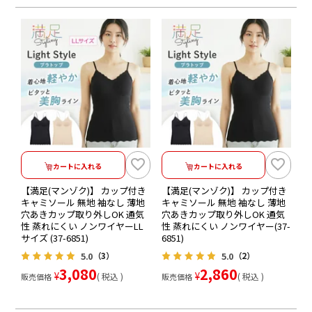
カートに入れる
カートに入れる
【満足(マンゾク)】 カップ付き
【満足(マンゾク)】 カップ付き
キャミソール 無地 袖なし 薄地
キャミソール 無地 袖なし 薄地
穴あきカップ取り外しOK 通気
穴あきカップ取り外しOK 通気
性 蒸れにくい ノンワイヤーLL
性 蒸れにくい ノンワイヤー(37-
サイズ (37-6851)
6851)
5.0
5.0
（3）
（2）
3,080
2,860
¥
¥
税込
税込
販売価格
販売価格