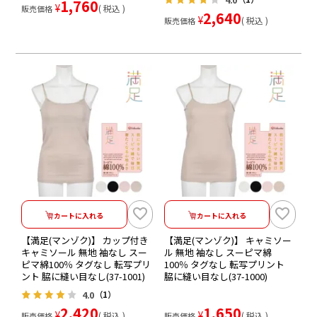
1,760
¥
税込
販売価格
2,640
¥
税込
販売価格
カートに入れる
カートに入れる
【満足(マンゾク)】 カップ付き
【満足(マンゾク)】 キャミソー
キャミソール 無地 袖なし スー
ル 無地 袖なし スーピマ綿
ピマ綿100％ タグなし 転写プリ
100％ タグなし 転写プリント
ント 脇に縫い目なし(37-1001)
脇に縫い目なし(37-1000)
4.0
（1）
2,420
1,650
¥
¥
税込
税込
販売価格
販売価格