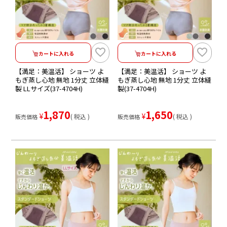
カートに入れる
カートに入れる
【満足：美温活】 ショーツ よ
【満足：美温活】 ショーツ よ
もぎ蒸し心地 無地 1分丈 立体縫
もぎ蒸し心地 無地 1分丈 立体縫
製 LLサイズ(37-4704H)
製(37-4704H)
1,870
1,650
¥
¥
税込
税込
販売価格
販売価格