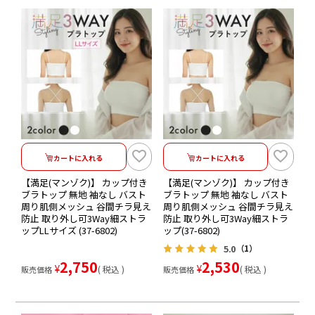
カートに入れる
カートに入れる
【満足(マンゾク)】 カップ付き
【満足(マンゾク)】 カップ付き
ブラトップ 無地 袖なし バスト
ブラトップ 無地 袖なし バスト
周り肌側メッシュ 谷間チラ見え
周り肌側メッシュ 谷間チラ見え
防止 取り外し可3Way細ストラ
防止 取り外し可3Way細ストラ
ップLLサイズ (37-6802)
ップ(37-6802)
5.0
（1）
2,750
2,530
¥
¥
税込
税込
販売価格
販売価格