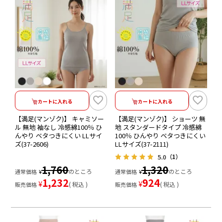
カートに入れる
カートに入れる
【満足(マンゾク)】 キャミソー
【満足(マンゾク)】 ショーツ 無
ル 無地 袖なし 冷感綿100％ ひ
地 スタンダードタイプ 冷感綿
んやり ベタつきにくい LLサイ
100％ ひんやり ベタつきにくい
ズ(37-2606)
LLサイズ(37-2111)
5.0
（1）
1,760
1,320
のところ
のところ
通常価格
¥
通常価格
¥
1,232
924
¥
¥
税込
税込
販売価格
販売価格