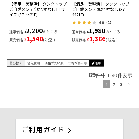
【満足：美整活】 タンクトップ
【満足：美整活】 タンクトップ
ご自愛メンテ 無地 袖なし LLサ
ご自愛メンテ 無地 袖なし (37-
イズ (37-4421F)
4421F)
4.0
（1）
2,200
1,980
のところ
のところ
通常価格
¥
通常価格
¥
1,540
1,386
¥
¥
税込
税込
販売価格
販売価格
並び替え
優先度順
価格が安い順
価格が高い順
新着順
89
件中
1
-
40
件表示
1
2
3
ご利用ガイド