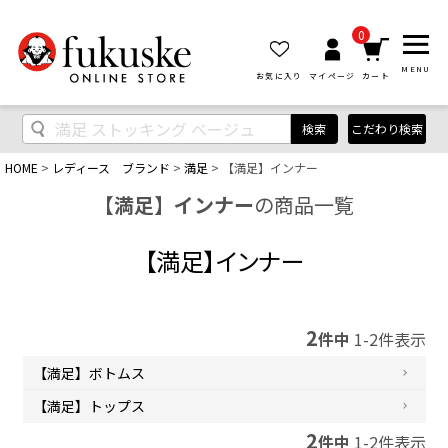
0
MENU
お気に入り
マイページ
カート
検索
こだわり検索
HOME
レディース ブランド
満足
【満足】インナー
【満足】インナー
の商品一覧
【満足】インナー
2
件中
1
-
2
件表示
【満足】ボトムス
【満足】トップス
2
件中
1
-
2
件表示