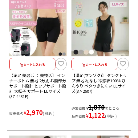
カートに入れる
カートに入れる
【満足 美温活 ： 美整活】 イン
【満足(マンゾク)】 タンクトッ
ナーボトム 無地 2分丈 お腹部分
プ 無地 袖なし 冷感綿100％ ひ
サポート設計 ヒップサポート設
んやり ベタつきにくい LLサイ
計 大転子 サポート LLサイズ
ズ(37-2607)
(37-4431F)
1,870
のところ
通常価格
¥
2,970
¥
税込
1,122
販売価格
¥
税込
販売価格