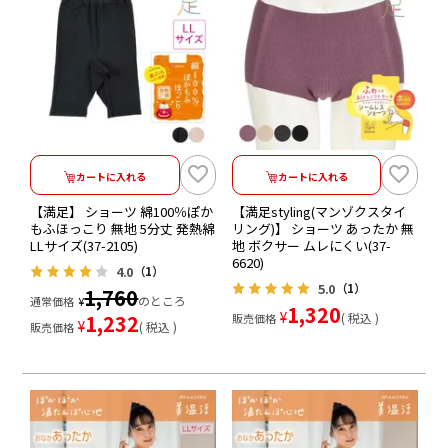
カートに入れる
カートに入れる
【満足】 ショーツ 綿100％ぽか
【満足styling(マンゾクスタイ
もふほっこり 無地 5分丈 発熱綿
リング)】 ショーツ あったか 無
LLサイズ(37-2105)
地 ボクサー ムレにくい(37-
6620)
4.0
（1）
5.0
（1）
1,760
のところ
通常価格
¥
1,320
¥
1,232
税込
販売価格
¥
税込
販売価格