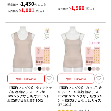
1,430
のところ
通常価格
¥
1,980
¥
1,001
税込
販売価格
¥
税込
販売価格
カートに入れる
カートに入れる
【満足(マンゾク)】 タンクトッ
【満足(マンゾク)】 カップ付き
プ 無地 袖なし スーピマ綿
キャミソール 無地 袖なし スー
100％ タグなし 転写プリント
ピマ綿100％ タグなし 転写プリ
脇に縫い目なし(37-1002)
ント 脇に縫い目なし LLサイズ
(37-1001)
4.0
（1）