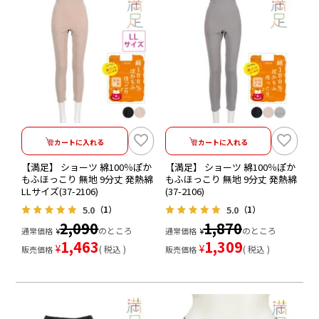
カートに入れる
カートに入れる
【満足】 ショーツ 綿100％ぽか
【満足】 ショーツ 綿100％ぽか
もふほっこり 無地 9分丈 発熱綿
もふほっこり 無地 9分丈 発熱綿
LLサイズ(37-2106)
(37-2106)
5.0
5.0
（1）
（1）
2,090
1,870
のところ
のところ
通常価格
¥
通常価格
¥
1,463
1,309
¥
¥
税込
税込
販売価格
販売価格