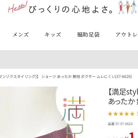
メンズ
キッズ
福助足袋
アウトレ
ng(マンゾクスタイリング)】 ショーツ あったか 無地 ボクサー ムレにくい(37-6620)
【満足st
あったか 
品番 57-37-6620
1