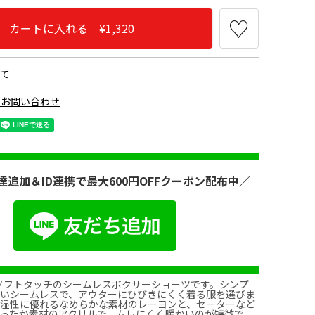
カートに入れる ¥1,320
いて
のお問い合わせ
ク090
キャメル350
Ｎパープル850
チャコールグレー950
達追加＆ID連携で最大600円OFFクーポン配布中／
なソフトタッチのシームレスボクサーショーツです。シンプ
ないシームレスで、アウターにひびきにくく着る服を選びま
放湿性に優れるなめらかな素材のレーヨンと、セーターなど
ったか素材のアクリルで、ムレにくく暖かいのが特徴で