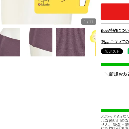
1 / 11
返品特約につ
商品について
ブラッ
＼新規お友
ふわっとAir
ルな縫い目の
せん。吸湿・
にも使われるあ