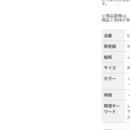
す。
※商品画像は
商品と色味が
品番
5
原産国
組成
サイズ
M
カラー
ー
特徴
関連キー
ワード