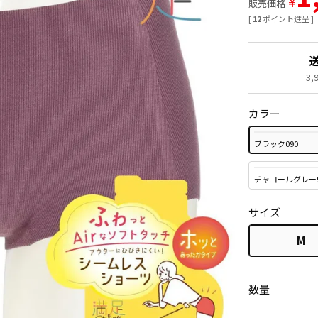
¥
販売価格
[
12
ポイント進呈 ]
3
カラー
ブラック090
チャコールグレー9
サイズ
M
数量