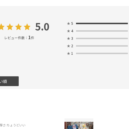
5.0
★
5
★
4
1
レビュー件数：
件
★
3
★
2
★
1
い順
厚さ
:ちょうどいい