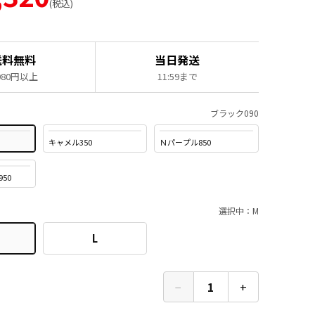
税込
送料無料
当日発送
,980円以上
11:59まで
ブラック090
キャメル350
Ｎパープル850
50
選択中：M
L
−
1
+