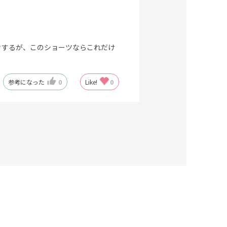
きするが、このショーツならこれだけ
参考になった
0
Like!
0