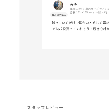
みゆ
年代:
40代
靴のサイズ:
25～26
身長:
161～165cm
体型:
大柄
触っているだけで暖かいと感じる素
で1枚2役買ってくれそう！履き心地
スタッフレビュー