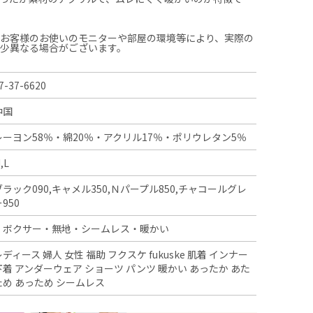
、お客様のお使いのモニターや部屋の環境等により、実際の
多少異なる場合がございます。
7-37-6620
中国
レーヨン58％・綿20％・アクリル17％・ポリウレタン5％
,L
ブラック090,キャメル350,Ｎパープル850,チャコールグレ
950
・ボクサー・無地・シームレス・暖かい
レディース 婦人 女性 福助 フクスケ fukuske 肌着 インナー
下着 アンダーウェア ショーツ パンツ 暖かい あったか あた
ため あっため シームレス