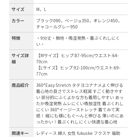
サイズ
M，L
カラー
ブラック090，ベージュ350，オレンジ450，
チャコールグレー950
特徴
・9分丈・無地・吸湿発熱・着ぶくれしにく
い・
サイズ詳
【Mサイズ】ヒップ:87-95cm/ウエスト:64-
細
70cm
【Lサイズ】ヒップ:92-100cm/ウエスト:69-
77cm
商品紹介
360°Easy Stretch タテヨコナナメよく伸びる
着心地の良さでストレス軽減 すごく動きやす
い 部分的にふくよかな方も着用しやすい あっ
たか吸湿発熱 ムレにくい吸放湿性 着ぶくれし
にくい 360°イージーストレッチ 着てみて実
感！ 縦にも横にもぐ～んと伸びる 薄いのにあ
ったかい！着ぶくれしにくい快適な着心地
関連キー
レディース 婦人 女性 fukuske フクスケ 福助