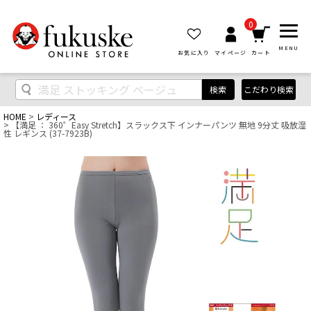
0
MENU
お気に入り
マイページ
カート
検索
こだわり検索
HOME
レディース
【満足 ： 360゜Easy Stretch】スラックス下 インナーパンツ 無地 9分丈 吸放湿
性 レギンス (37-7923B)