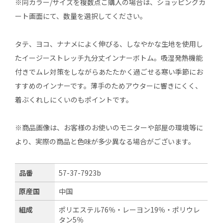
※同カラー/サイズを複数点ご購入の場合は、ショッピングカ
ート画面にて、数量を選択してください。
タテ、ヨコ、ナナメによく伸びる、しなやかな生地を使用し
たイージーストレッチ九分丈インナーボトム。吸湿発熱機能
付きでムレ対策をしながらあたたかく過ごせる寒い季節にお
すすめのインナーです。薄手のためアウターに響きにくく、
着ぶくれしにくいのもポイントです。
※商品画像は、お客様のお使いのモニターや部屋の環境等に
より、実際の商品と色味が多少異なる場合がございます。
品番
57-37-7923b
原産国
中国
組成
ポリエステル76％・レーヨン19％・ポリウレ
タン5％