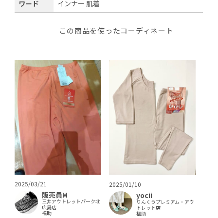
ワード
インナー 肌着
この商品を使ったコーディネート
2025/03/21
2025/01/10
販売員M
yocii
三井アウトレットパーク北
りんくうプレミアム・アウ
広島店
トレット店
福助
福助