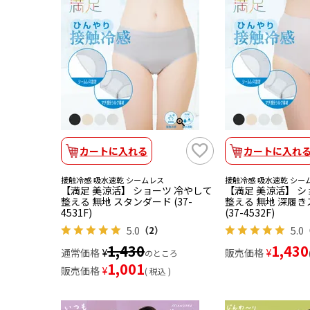
カートに入れる
カートに入れ
接触冷感 吸水速乾 シームレス
接触冷感 吸水速乾 シー
【満足 美涼活】 ショーツ 冷やして
【満足 美涼活】 シ
整える 無地 スタンダード (37-
整える 無地 深履
4531F)
(37-4532F)
5.0
5.0
（2）
1,430
1,430
通常価格
¥
販売価格
¥
のところ
1,001
販売価格
¥
税込