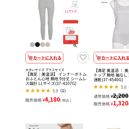
カートに入れる
カートに入れ
大きいサイズ プラスサイズ
【満足 美温活 ： 
【満足：美温活】 インナーボトム
トップ 無地 袖なし
おふとん心地 無地 9分丈 シームレ
速乾(37-4540G)
ス設計 LLサイズ(37-4107G)
5.0
5.0
（1）
2,200
通常価格
¥
4,180
販売価格
¥
税込
1,320
販売価格
¥