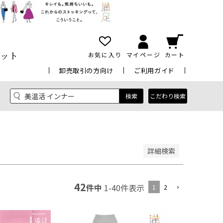
ット
お気に入り
マイページ
カート
卸売取引の方向け
ご利用ガイド
い順
価格が高い順
優先度順
レビュー順
検索
こだわり検索
検索
詳細検索
42
件中
1
-
40
件表示
1
2