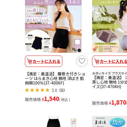
カートに入れる
カートに入れ
【満足：美温活】 腹巻き付きショ
大きいサイズ プラスサ
【満足：美温活】 
ーツ はらまき心地 無地 深ばき 肌
蒸し心地 無地 1分丈
側綿100％(37-4006F)
イズ(37-4704H)
5.0
（1）
1,540
販売価格
¥
税込
1,870
販売価格
¥