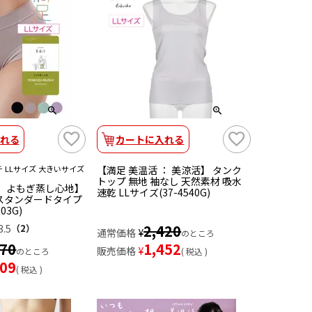
れる
カートに入れる
 LLサイズ 大きいサイズ
【満足 美温活 ： 美涼活】 タンク
トップ 無地 袖なし 天然素材 吸水
： よもぎ蒸し心地】
速乾 LLサイズ(37-4540G)
 スタンダードタイプ
03G)
2,420
3.5
（2）
通常価格
¥
のところ
870
1,452
販売価格
¥
のところ
税込
309
税込