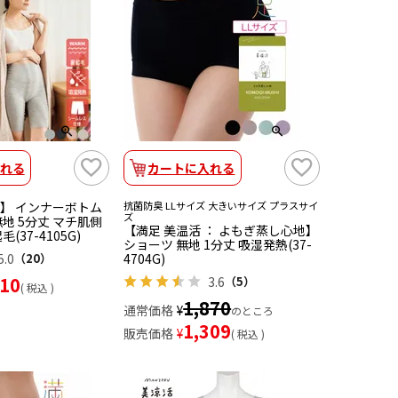
れる
カートに入れる
】 インナーボトム
抗菌防臭 LLサイズ 大きいサイズ プラスサイ
ズ
地 5分丈 マチ肌側
【満足 美温活 ： よもぎ蒸し心地】
(37-4105G)
ショーツ 無地 1分丈 吸湿発熱(37-
5.0
（20）
4704G)
310
3.6
（5）
税込
1,870
通常価格
¥
のところ
1,309
販売価格
¥
税込