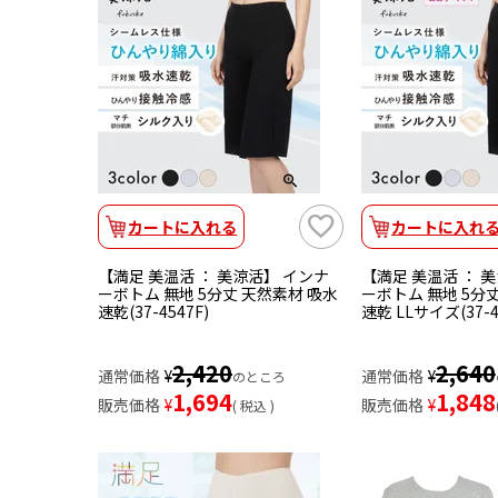
カートに入れる
カートに入れ
【満足 美温活 ： 美涼活】 インナ
【満足 美温活 ： 
ーボトム 無地 5分丈 天然素材 吸水
ーボトム 無地 5分
速乾(37-4547F)
速乾 LLサイズ(37-4
2,420
2,640
通常価格
¥
通常価格
¥
のところ
1,694
1,848
販売価格
¥
販売価格
¥
税込