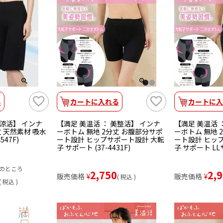
る
カートに入れる
カートに入
美涼活】 インナ
【満足 美温活 ： 美整活】 インナ
【満足 美温活 
丈 天然素材 吸水
ーボトム 無地 2分丈 お腹部分サポ
ーボトム 無地 
547F)
ート設計 ヒップサポート設計 大転
ート設計 ヒッ
子 サポート (37-4431F)
子 サポート LLサ
のところ
2,750
2,
販売価格
¥
販売価格
¥
税込
税込