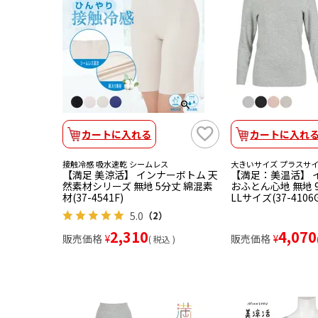
カートに入れる
カートに入れ
接触冷感 吸水速乾 シームレス
大きいサイズ プラスサ
【満足 美涼活】 インナーボトム 天
【満足：美温活】 
然素材シリーズ 無地 5分丈 綿混素
おふとん心地 無地 
材(37-4541F)
LLサイズ(37-4106G
5.0
（2）
2,310
4,070
販売価格
¥
販売価格
¥
税込