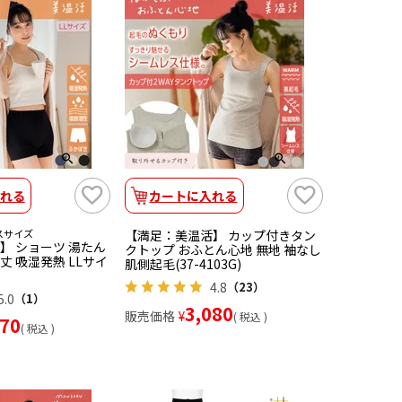
れる
カートに入れる
スサイズ
【満足：美温活】 カップ付きタン
】 ショーツ 湯たん
クトップ おふとん心地 無地 袖なし
分丈 吸湿発熱 LLサイ
肌側起毛(37-4103G)
4.8
（23）
5.0
（1）
3,080
販売価格
¥
税込
870
税込