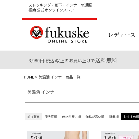
ストッキング・靴下・インナーの通販
ブランド一覧
福助 公式オンラインストア
レディース
在庫なし商品
在庫なし商品を表示しない
送料無料
3,980円(税込)以上のお買い上げで
HOME
美温活 インナー商品一覧
美温活 インナー
並び替え
優先度順
価格が安い順
価格が高い順
新着順
おすすめ順