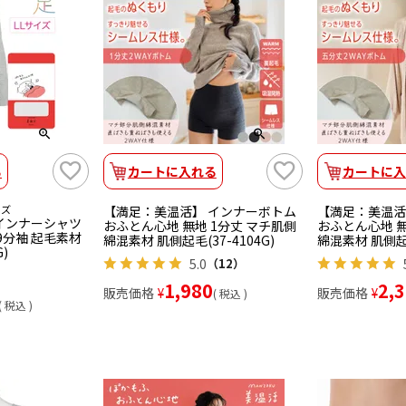
る
カートに入れる
カートに入
イズ
【満足：美温活】 インナーボトム
【満足：美温活
インナーシャツ
おふとん心地 無地 1分丈 マチ肌側
おふとん心地 無
9分袖 起毛素材
綿混素材 肌側起毛(37-4104G)
綿混素材 肌側起毛
)
5.0
（12）
1,980
2,
販売価格
¥
販売価格
¥
税込
税込