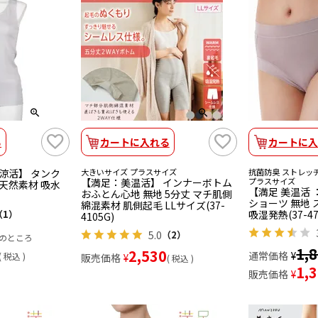
る
カートに入れる
カートに入
美涼活】 タンク
大きいサイズ プラスサイズ
抗菌防臭 ストレッチ
【満足：美温活】 インナーボトム
プラスサイズ
 天然素材 吸水
【満足 美温活 
おふとん心地 無地 5分丈 マチ肌側
ショーツ 無地
綿混素材 肌側起毛 LLサイズ(37-
（1）
吸湿発熱(37-47
4105G)
5.0
（2）
のところ
1,
2,530
通常価格
¥
税込
販売価格
¥
税込
1,
販売価格
¥