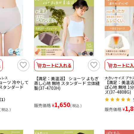
る
カートに入れる
カートに入
ムレス
【満足：美温活】 ショーツ よもぎ
大きいサイズ プラ
ョーツ 冷やして
【満足：美温活
蒸し心地 無地 スタンダード 立体縫
きスタンダード
ぽ心地 無地 1
製(37-4703H)
ズ(37-4808G)
（1）
1,650
販売価格
¥
税込
1,
販売価格
¥
税込