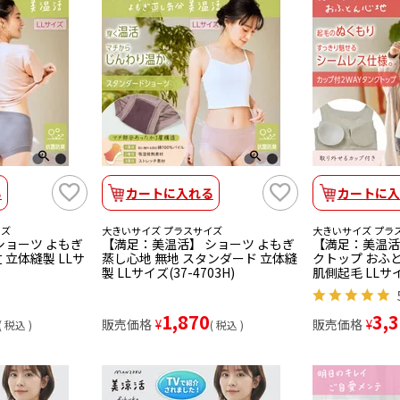
る
カートに入れる
カートに入
イズ
大きいサイズ プラスサイズ
大きいサイズ プラ
ショーツ よもぎ
【満足：美温活】 ショーツ よもぎ
【満足：美温活
 立体縫製 LLサ
蒸し心地 無地 スタンダード 立体縫
クトップ おふと
製 LLサイズ(37-4703H)
肌側起毛 LLサイズ
1,870
3,
販売価格
¥
販売価格
¥
税込
税込