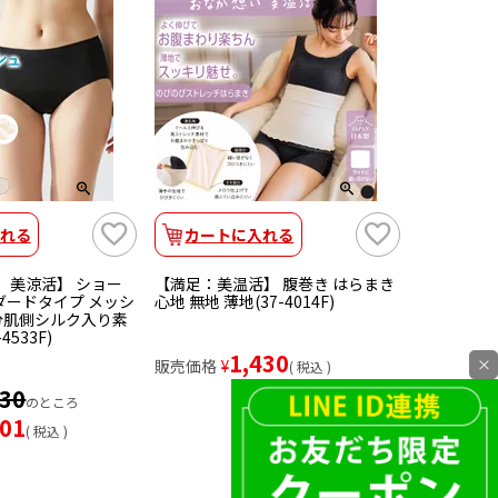
れる
カートに入れる
： 美涼活】 ショー
【満足：美温活】 腹巻き はらまき
ダードタイプ メッシ
心地 無地 薄地(37-4014F)
分肌側シルク入り素
4533F)
1,430
×
販売価格
¥
税込
430
のところ
001
税込