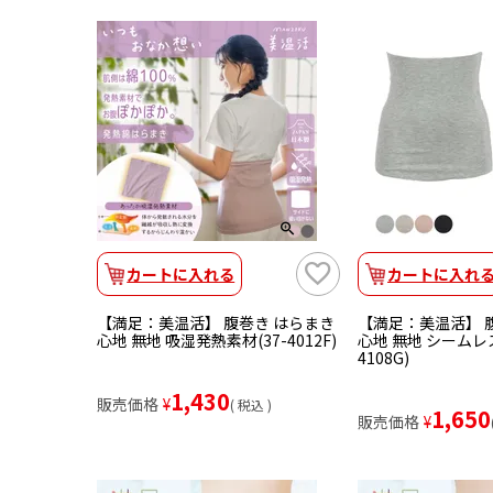
カートに入れる
カートに入れ
【満足：美温活】 腹巻き はらまき
【満足：美温活】 
心地 無地 吸湿発熱素材(37-4012F)
心地 無地 シームレス
4108G)
1,430
販売価格
¥
税込
1,650
販売価格
¥