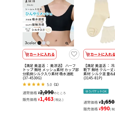
カートに入れる
カートに入れ
【満足 美温活 ： 美涼活】 ハーフ
【満足 美温活 ： 
トップ 無地 メッシュ素材 カップ部
靴下 無地 クルー丈
分肌側シルク入り素材 吸水速乾
素材 シルク混 重
(37-4530G)
(3145-81P)
5.0
（1）
2,090
ゆうパケットOK
通常価格
¥
のところ
1,463
販売価格
¥
税込
1,650
通常価格
¥
990
販売価格
¥
税