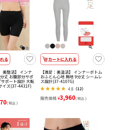
れる
カートに入れる
： 美整活】 インナ
【満足：美温活】 インナーボトム
2分丈 お腹部分サポ
おふとん心地 無地 9分丈 シームレ
プサポート設計 大転
ス設計(37-4107G)
イズ(37-4431F)
4.8
（12）
3,960
販売価格
¥
税込
970
税込