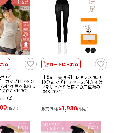
れる
カートに入れる
スサイズ
【満足：美温活】 レギンス 無地
】 カップ付きタン
10分丈 マチ付き ネーム付き そけ
ん心地 無地 袖なし
い部ゆったり仕様 お腹二重編み
(37-4103G)
(043-7081)
5.0
（2）
300
1,980
税込
販売価格
¥
税込