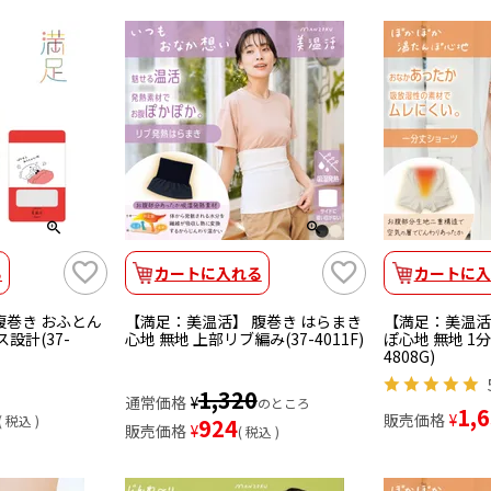
る
カートに入れる
カートに入
腹巻き おふとん
【満足：美温活】 腹巻き はらまき
【満足：美温活
設計(37-
心地 無地 上部リブ編み(37-4011F)
ぽ心地 無地 1分
4808G)
1,320
通常価格
¥
のところ
1,
販売価格
¥
税込
924
販売価格
¥
税込