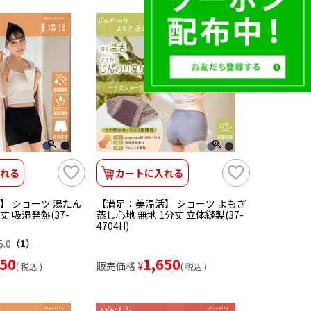
れる
カートに入れる
】 ショーツ 湯たん
【満足：美温活】 ショーツ よもぎ
丈 吸湿発熱(37-
蒸し心地 無地 1分丈 立体縫製(37-
4704H)
5.0
（1）
650
1,650
販売価格
¥
税込
税込