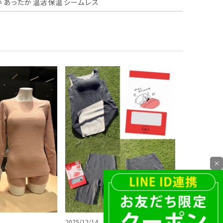
い あったか 温活 保温 シームレス
×
2025/12/14