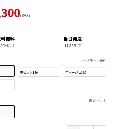
,300
税込
送料無料
当日発送
,980円以上
11:59まで
杢ブラック091
杢ピンク180
杢ベージュ380
選択中：LL