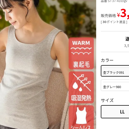
品番 57-37-4103gv
3
¥
販売価格
[
30
ポイント進呈 ]
3
カラー
杢ブラック091
杢グレー980
サイズ
LL