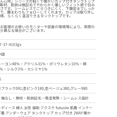
とん心地」シリーズの軽くて暖かいカップ付きタンクトップ
熱素材、肌側は微起毛でやわらかく優しいフィット感で包み
かさです。シームレスでごろつきにくく、下腹部までしっか
で、腰まわりもフォローしてくれます。カップは取り外し
仕様、らくらく温活できるタンクトップです。
、お客様のお使いのモニターや部屋の環境等により、実際の
多少異なる場合がございます。
7-37-4103gv
中国
レーヨン48％・アクリル31％・ポリウレタン10％・綿
8％・シルク2％・カシミヤ1％
L
杢ブラック091,杢ピンク180,杢ベージュ380,グレー980
・袖なし・無地・肌側起毛・吸湿発熱・シームレス設計
レディース 婦人 女性 福助 フクスケ fukuske 肌着 インナー
下着 アンダーウェア タンクトップ カップ付き 2WAY 暖か