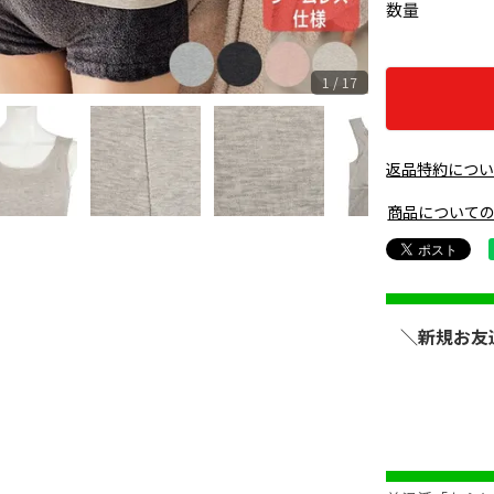
数量
1 / 17
返品特約につ
商品について
＼新規お友