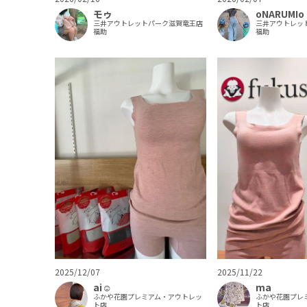
モゥ
oNARUMIo
三井アウトレットパーク滋賀竜王店
三井アウトレッ
福助
福助
2025/12/07
2025/11/22
ai‪‪☺︎‬
ma
ふかや花園プレミアム・アウトレッ
ふかや花園プレ
ト店
ト店