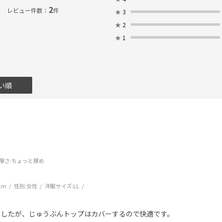
2
レビュー件数：
件
★
3
★
2
★
1
い順
厚さ
:ちょっと厚め
cm
性別:
女性
洋服サイズ:
LL
ましたが、じゅうぶんトップはカバーするので快適です。