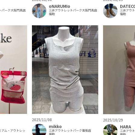
oNARUMIo
DATEC
トパーク大阪門真店
三井アウトレットパーク大阪門真店
三井アウ
福助
福助
2025/11/08
2025/10/29
mikko
HARA
ミアム・アウトレッ
三井アウトレットパーク幕張店
三井アウ
福助
福助