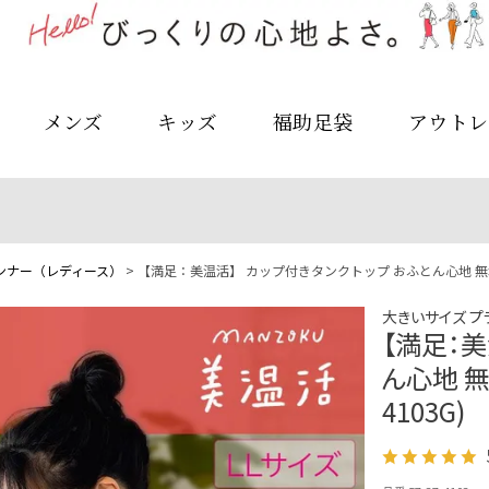
メンズ
キッズ
福助足袋
アウトレ
ンナー（レディース）
【満足：美温活】 カップ付きタンクトップ おふとん心地 無地 袖
大きいサイズ プ
【満足：美
ん心地 無
4103G)