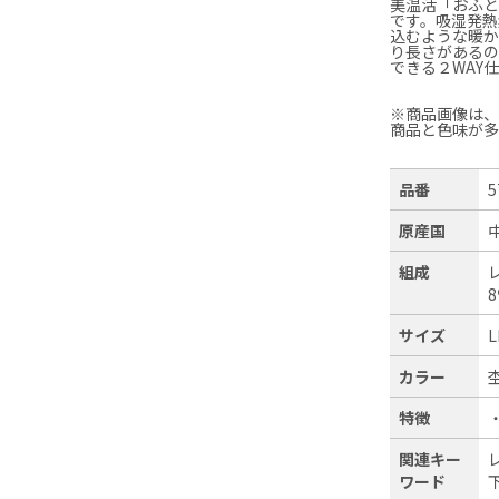
美温活「おふ
です。吸湿発
込むような暖
り長さがあるの
できる２WAY
※商品画像は
商品と色味が
品番
5
原産国
組成
サイズ
L
カラー
特徴
関連キー
ワード