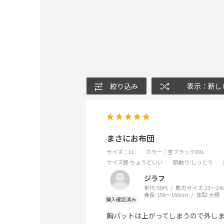
絞り込み
表示：新し
まさにお布団
サイズ：LL
カラー：杢ブラック091
サイズ感
:ちょうどいい
肌触り
:しっとり
ジラフ
年代:
50代
靴のサイズ:
23～24
身長:
156～160cm
体型:
大柄
胸パットは上がってしまうので外し