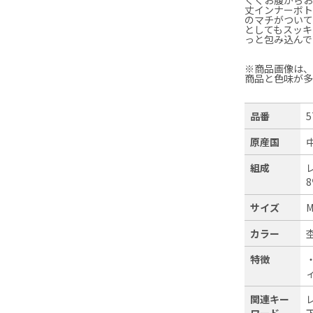
丈インナーボ
のマチがつい
としてもスッキ
っと包み込んで
※商品画像は
商品と色味が
品番
5
原産国
組成
サイズ
M
カラー
特徴
関連キー
ワード