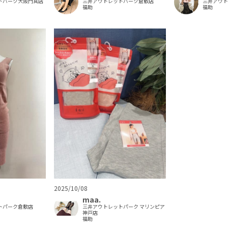
トパーク大阪門真店
三井アウトレットパーク倉敷店
三井アウ
福助
福助
2025/10/08
maa.
トパーク倉敷店
三井アウトレットパーク マリンピア
神戸店
福助