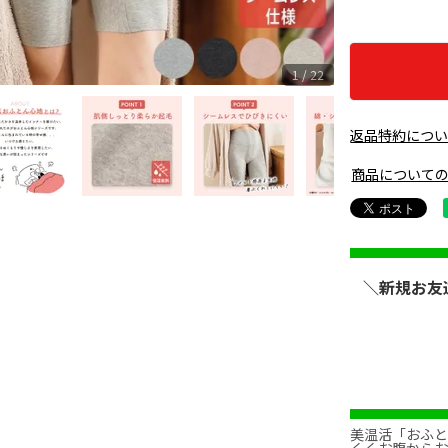
1 / 22
返品特約につ
商品について
＼新規お友
美温活「おふ
くくお腹から