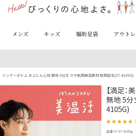
メンズ
キッズ
福助足袋
アウトレ
インナーボトム おふとん心地 無地 5分丈 マチ肌側綿混素材 肌側起毛(37-4105G)
【満足：
無地 5分
4105G)
品番 57-37-4105g