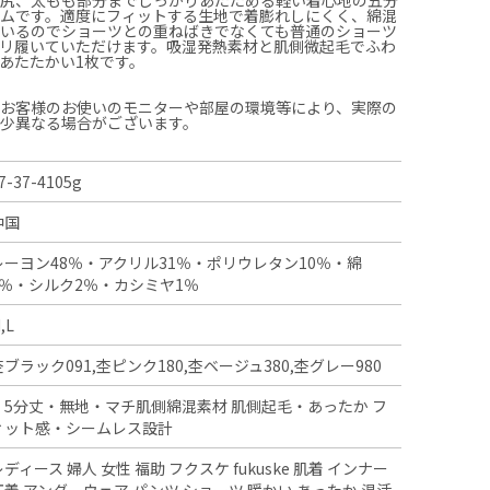
トムです。適度にフィットする生地で着膨れしにくく、綿混
ているのでショーツとの重ねばきでなくても普通のショーツ
リ履いていただけます。吸湿発熱素材と肌側微起毛でふわ
あたたかい1枚です。
、お客様のお使いのモニターや部屋の環境等により、実際の
多少異なる場合がございます。
7-37-4105g
中国
レーヨン48％・アクリル31％・ポリウレタン10％・綿
8％・シルク2％・カシミヤ1％
,L
杢ブラック091,杢ピンク180,杢ベージュ380,杢グレー980
・5分丈・無地・マチ肌側綿混素材 肌側起毛・あったか フ
ィット感・シームレス設計
レディース 婦人 女性 福助 フクスケ fukuske 肌着 インナー
下着 アンダーウェア パンツ ショーツ 暖かい あったか 温活