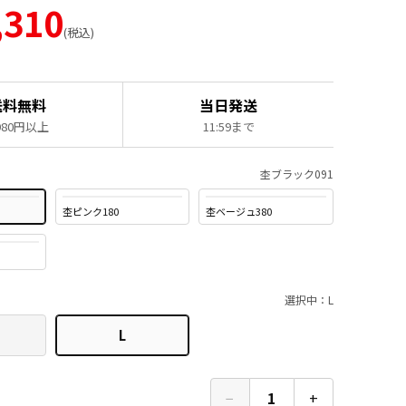
,310
税込
送料無料
当日発送
,980円以上
11:59まで
杢ブラック091
杢ピンク180
杢ベージュ380
選択中：L
L
−
1
+