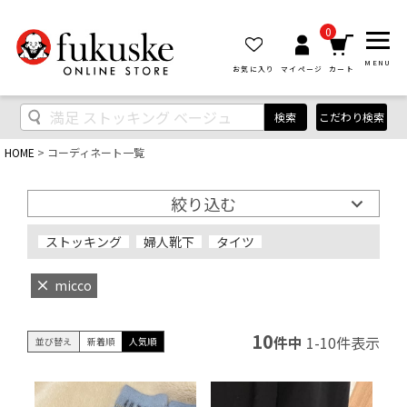
0
MENU
お気に入り
マイページ
カート
検索
こだわり検索
HOME
コーディネート一覧
絞り込む
ストッキング
婦人靴下
タイツ
micco
10
件中
1
-
10
件表示
並び替え
新着順
人気順