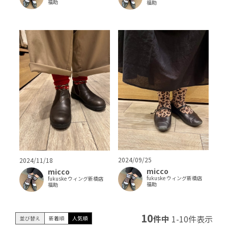
福助
福助
2024/09/25
2024/11/18
micco
micco
fukuske ウィング新橋店
fukuske ウィング新橋店
福助
福助
10
件中
1
-
10
件表示
並び替え
新着順
人気順