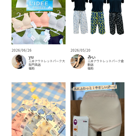
2026/06/26
2026/05/20
yu
みぃ
三井アウトレットパーク大
三井アウトレットパーク倉
阪門真店
敷店
福助
福助