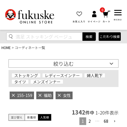
0
MENU
お気に入り
マイページ
カート
検索
こだわり検索
HOME
コーディネート一覧
絞り込む
ストッキング
レディースインナー
婦人靴下
タイツ
メンズインナー
155-159
福助
女性
1342
件中
1
-
20
件表示
並び替え
新着順
人気順
1
2
…
68