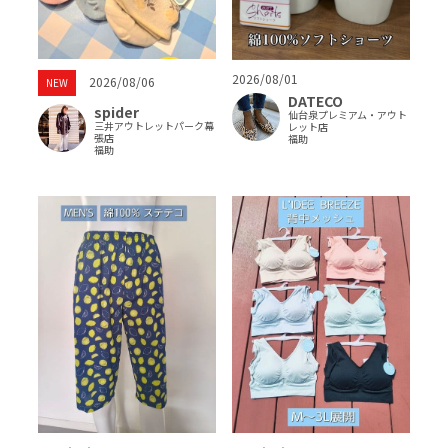
2026/08/01
2026/08/06
NEW
DATECO
spider
仙台泉プレミアム・アウト
三井アウトレットパーク幕
レット店
張店
福助
福助