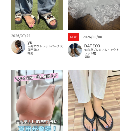
2026/07/29
2026/08/08
NEW
yu
DATECO
三井アウトレットパーク大
阪門真店
仙台泉プレミアム・アウト
福助
レット店
福助