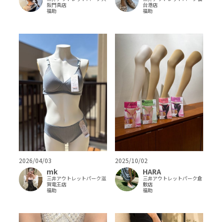
阪門真店
台港店
福助
福助
2026/04/03
2025/10/02
mk
HARA
三井アウトレットパーク滋
三井アウトレットパーク倉
賀竜王店
敷店
福助
福助