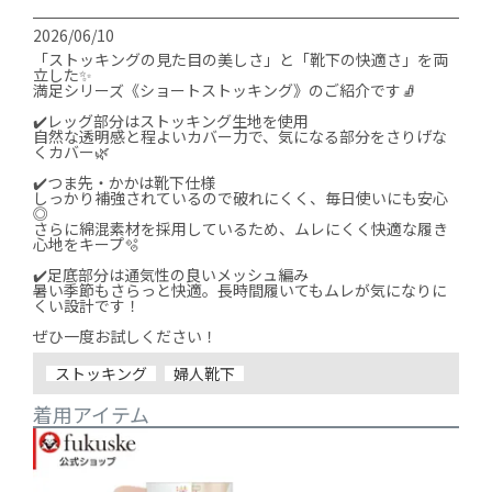
2026/06/10
「ストッキングの見た目の美しさ」と「靴下の快適さ」を両
立した✨

満足シリーズ《ショートストッキング》のご紹介です🧦

✔️レッグ部分はストッキング生地を使用

自然な透明感と程よいカバー力で、気になる部分をさりげな
くカバー🌿

✔️つま先・かかは靴下仕様

しっかり補強されているので破れにくく、毎日使いにも安心
◎

さらに綿混素材を採用しているため、ムレにくく快適な履き
心地をキープ🫧

✔️足底部分は通気性の良いメッシュ編み

暑い季節もさらっと快適。長時間履いてもムレが気になりに
くい設計です！

ぜひ一度お試しください！
ストッキング
婦人靴下
着用アイテム