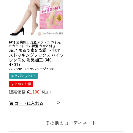
無地 消臭加工 足底メッシュ つま先・
かかと・口ゴム綿混 かかと付き
満足 まるで素足な靴下 無地
ストッキングソックス ハイソ
ックス丈 消臭加工(340-
4301)
22-25cm
コーラルベージュ385
ゆうパケットOK
まとめてお得
販売価格
¥
1,100
税込
カートに入れる
その他のコーディネート