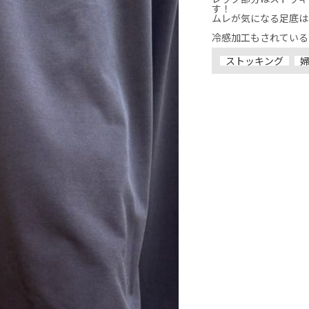
す！

ムレが気になる足底は
冷感加工もされている
ストッキング