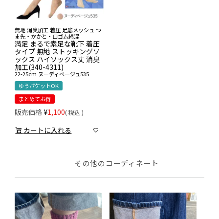
無地 消臭加工 着圧 足底メッシュ つ
ま先・かかと・口ゴム綿混
満足 まるで素足な靴下 着圧
タイプ 無地 ストッキングソ
ックス ハイソックス丈 消臭
加工(340-4311)
22-25cm
ヌーディベージュ535
ゆうパケットOK
まとめてお得
販売価格
¥
1,100
税込
カートに入れる
その他のコーディネート