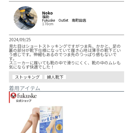
Noko
福助
Fukuske Outlet 南町田店
170cm
2024/09/25
見た目はショートストッキングですがつま先、かかと、足の
裏の部分が靴下仕様になっていて履き心地は薄手の靴下とい
う感じです。伸縮もあるのでつま先のつっぱり感もないで
す。

スニーカーに履いても靴の中で滑りにくく、靴の中のムレも
気にならず快適でした！
ストッキング
婦人靴下
着用アイテム