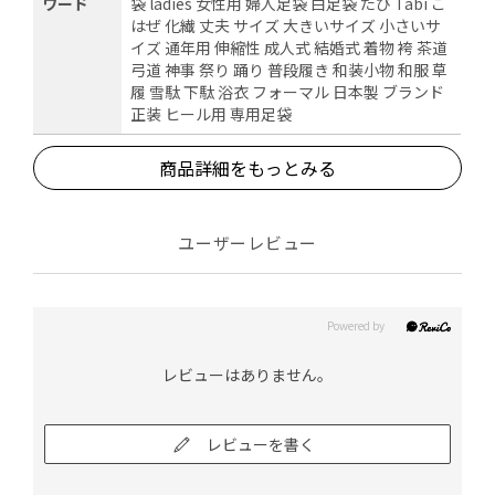
ワード
袋 ladies 女性用 婦人足袋 白足袋 たび Tabi こ
はぜ 化繊 丈夫 サイズ 大きいサイズ 小さいサ
イズ 通年用 伸縮性 成人式 結婚式 着物 袴 茶道
弓道 神事 祭り 踊り 普段履き 和装小物 和服 草
履 雪駄 下駄 浴衣 フォーマル 日本製 ブランド
正装 ヒール用 専用足袋
商品詳細をもっとみる
ユーザーレビュー
レビューはありません。
レビューを書く