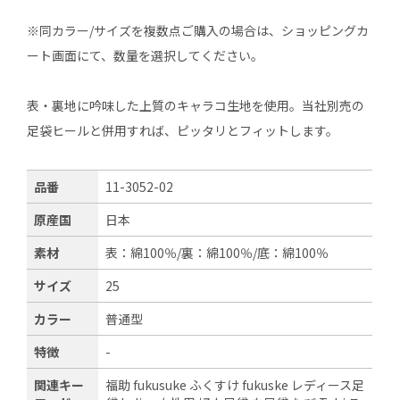
※同カラー/サイズを複数点ご購入の場合は、ショッピングカ
ート画面にて、数量を選択してください。
表・裏地に吟味した上質のキャラコ生地を使用。当社別売の
足袋ヒールと併用すれば、ピッタリとフィットします。
品番
11-3052-02
原産国
日本
素材
表：綿100％/裏：綿100％/底：綿100％
サイズ
25
カラー
普通型
特徴
-
関連キー
福助 fukusuke ふくすけ fukuske レディース足