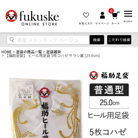
0
MENU
お気に入り
マイページ
カート
検索
こだわり検索
HOME
足袋の商品一覧
足袋雑貨
【福助足袋】 ヒール用足袋 5枚コハゼ サラシ裏 (25.0cm)