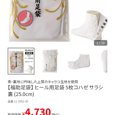
1 / 10
表・裏地に吟味した上質のキャラコ生地を使用
【福助足袋】 ヒール用足袋 5枚コハゼ サラシ
裏 (25.0cm)
品番 11-3052-02
4,730
¥
販売価格
税込