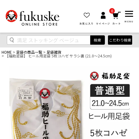
0
MENU
お気に入り
マイページ
カート
検索
こだわり検索
HOME
足袋の商品一覧
足袋雑貨
【福助足袋】 ヒール用足袋 5枚コハゼ サラシ裏 (21.0～24.5cm)