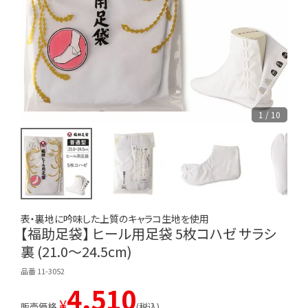
1 / 10
表・裏地に吟味した上質のキャラコ生地を使用
【福助足袋】 ヒール用足袋 5枚コハゼ サラシ
裏 (21.0～24.5cm)
品番 11-3052
4,510
¥
販売価格
税込