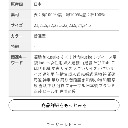
原産国
日本
素材
表：綿100％/裏：綿100％/底：綿100％
サイズ
21,21.5,22,22.5,23,23.5,24,24.5
カラー
普通型
特徴
-
関連キー
福助 fukusuke ふくすけ fukuske レディース足
ワード
袋 ladies 女性用 婦人足袋 白足袋 たび Tabi こ
はぜ 化繊 丈夫 サイズ 大きいサイズ 小さいサ
イズ 通年用 伸縮性 成人式 結婚式 着物 袴 茶道
弓道 神事 祭り 踊り 普段履き 和装小物 和服 草
履 雪駄 下駄 浴衣 フォーマル 日本製 ブランド
正装 ヒール用 専用足袋
商品詳細をもっとみる
ユーザーレビュー