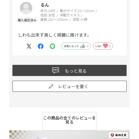
るん
年代:
20代
靴のサイズ:
21～22cm
性別:
女性
洋服サイズ:
S
身長:
151～155cm
体型:
小柄
しわも出来ず美しく綺麗に履けます。
参考になった
0
Like!
0
もっと見る
レビューを書く
この商品の全てのレビューを
見る