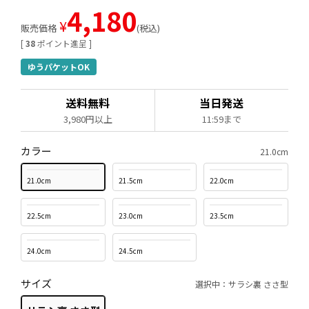
4,180
¥
販売価格
税込
[
38
ポイント進呈 ]
ゆうパケットOK
送料無料
当日発送
3,980円以上
11:59まで
カラー
21.0cm
21.0cm
21.5cm
22.0cm
22.5cm
23.0cm
23.5cm
24.0cm
24.5cm
サイズ
選択中：サラシ裏 ささ型