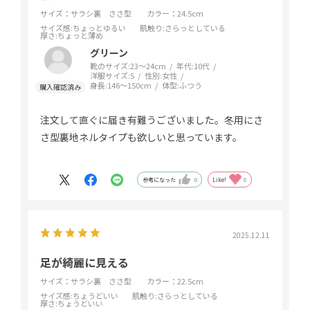
サイズ：サラシ裏 ささ型
カラー：24.5cm
サイズ感
:ちょっとゆるい
肌触り
:さらっとしている
厚さ
:ちょっと薄め
グリーン
靴のサイズ:
23～24cm
年代:
10代
洋服サイズ:
S
性別:
女性
身長:
146～150cm
体型:
ふつう
注文して直ぐに届き有難うございました。冬用にさ
さ型裏地ネルタイプも欲しいと思っています。
参考になった
0
Like!
0
2025.12.11
足が綺麗に見える
サイズ：サラシ裏 ささ型
カラー：22.5cm
サイズ感
:ちょうどいい
肌触り
:さらっとしている
厚さ
:ちょうどいい