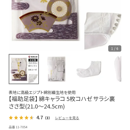
1 / 6
表地に高級エジプト綿別織生地を使用
【福助足袋】 綿キャラコ 5枚コハゼ サラシ裏
ささ型(21.0～24.5cm)
4.7
（3）
レビューを見る
品番 11-7054