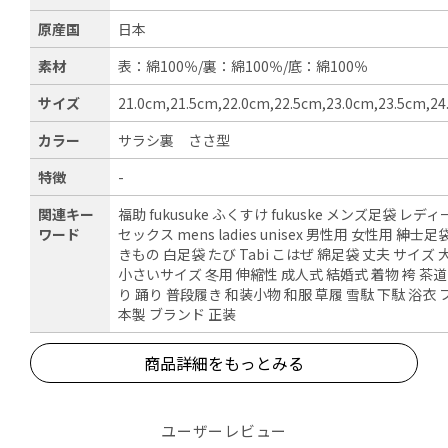
原産国
日本
素材
表：綿100％/裏：綿100％/底：綿100％
サイズ
21.0cm,21.5cm,22.0cm,22.5cm,23.0cm,23.5cm,2
カラー
サラシ裏 ささ型
特徴
-
関連キー
福助 fukusuke ふくすけ fukuske メンズ足袋 レデ
ワード
セックス mens ladies unisex 男性用 女性用 紳士
きもの 白足袋 たび Tabi こはぜ 綿足袋 丈夫 サイズ
小さいサイズ 冬用 伸縮性 成人式 結婚式 着物 袴 茶道
り 踊り 普段履き 和装小物 和服 草履 雪駄 下駄 浴衣
本製 ブランド 正装
商品詳細をもっとみる
ユーザーレビュー