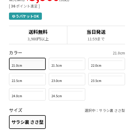
[
36
ポイント進呈 ]
ゆうパケットOK
送料無料
当日発送
3,980円以上
11:59まで
カラー
21.0cm
21.0cm
21.5cm
22.0cm
22.5cm
23.0cm
23.5cm
24.0cm
24.5cm
サイズ
選択中：サラシ裏 ささ型
サラシ裏 ささ型