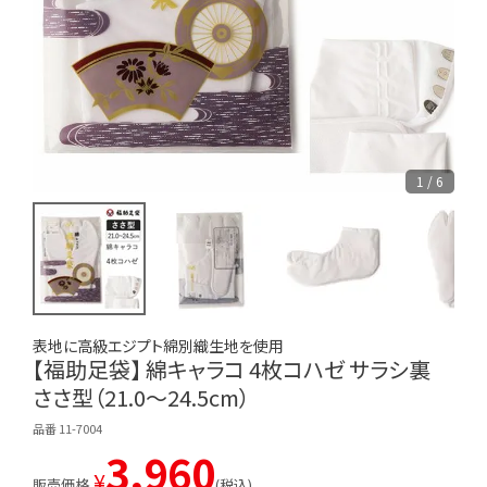
1 / 6
表地に高級エジプト綿別織生地を使用
【福助足袋】 綿キャラコ 4枚コハゼ サラシ裏
ささ型（21.0～24.5cm）
品番 11-7004
3,960
¥
販売価格
税込