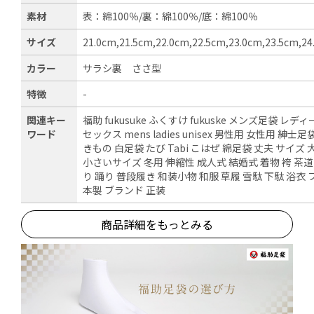
素材
表：綿100％/裏：綿100％/底：綿100％
サイズ
21.0cm,21.5cm,22.0cm,22.5cm,23.0cm,23.5cm,2
カラー
サラシ裏 ささ型
特徴
-
関連キー
福助 fukusuke ふくすけ fukuske メンズ足袋 レデ
ワード
セックス mens ladies unisex 男性用 女性用 紳士
きもの 白足袋 たび Tabi こはぜ 綿足袋 丈夫 サイズ
小さいサイズ 冬用 伸縮性 成人式 結婚式 着物 袴 茶道
り 踊り 普段履き 和装小物 和服 草履 雪駄 下駄 浴衣
本製 ブランド 正装
商品詳細をもっとみる