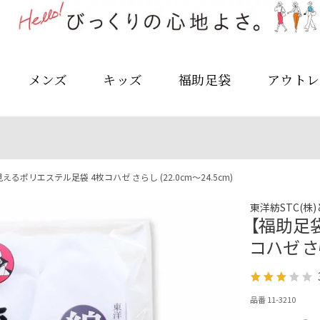
メンズ
キッズ
福助足袋
アウトレ
るポリエステル足袋 4枚コハゼ さらし (22.0cm～24.5cm)
東洋紡STC(株
【福助足
コハゼ さら
品番 11-3210