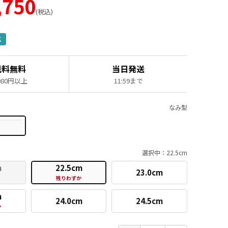
,750
税込
K
送料無料
当日発送
,980円以上
11:59まで
なみ型
選択中：22.5cm
m
22.5cm
23.0cm
残りわずか
m
24.0cm
24.5cm
か