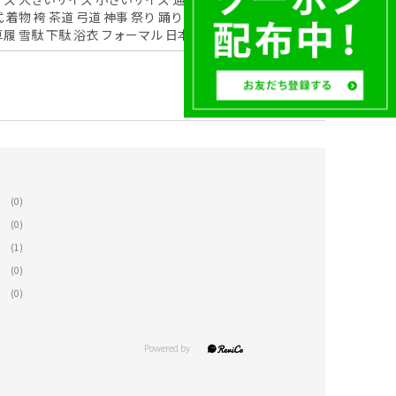
式 着物 袴 茶道 弓道 神事 祭り 踊り 普段履き 和装小物 和服
草履 雪駄 下駄 浴衣 フォーマル 日本製 ブランド 正装
(0)
(0)
(1)
(0)
(0)