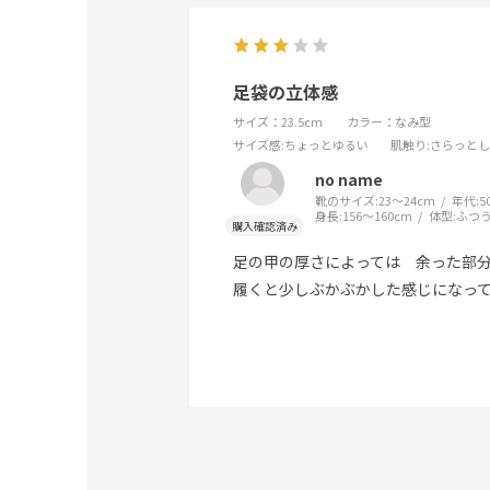
足袋の立体感
サイズ：23.5cm
カラー：なみ型
サイズ感
:ちょっとゆるい
肌触り
:さらっと
no name
靴のサイズ:
23～24cm
年代:
5
身長:
156～160cm
体型:
ふつ
足の甲の厚さによっては 余った部
履くと少しぶかぶかした感じになっ