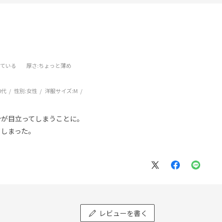
している
厚さ
:ちょっと薄め
0代
性別:
女性
洋服サイズ:
M
う
分が目立ってしまうことに。
てしまった。
レビューを書く