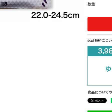
数量
返品特約につ
商品について