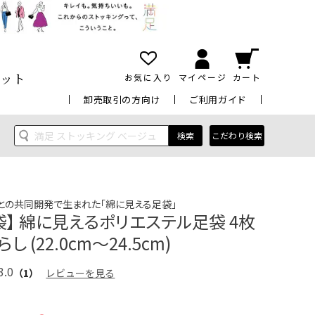
ット
お気に入り
マイページ
カート
卸売取引の方向け
ご利用ガイド
検索
こだわり検索
)との共同開発で生まれた「綿に見える足袋」
袋】 綿に見えるポリエステル足袋 4枚
し (22.0cm～24.5cm)
3.0
（1）
レビューを見る