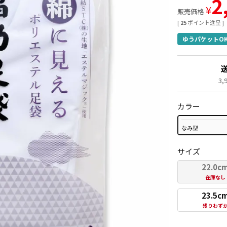
2
¥
販売価格
[
25
ポイント進呈 ]
ゆうパケットO
3
カラー
なみ型
サイズ
22.0c
在庫なし
23.5c
残りわず