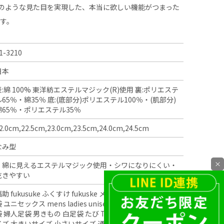
袋のような見た目を実現した、本当に欲しい機能がつまった
す。
1-3210
日本
表:綿 100% 東洋紡エステルマジック(R)使用 裏:ポリエステ
ル65％・綿35％ 底:(底部分)ポリエステル100％・(肌部分)
綿65％・ポリエステル35％
2.0cm,22.5cm,23.0cm,23.5cm,24.0cm,24.5cm
なみ型
×
・綿に見えるエステルマジック使用・シワになりにくい・
乾きやすい
福助 fukusuke ふくすけ fukuske メンズ足袋 レディース足
 ユニセックス mens ladies unisex 男性用 女性用 紳士足
袋 婦人足袋 男きもの 白足袋 たび Tabi こはぜ 化繊 丈夫 サ
イズ 大きいサイズ 小さいサイズ 通年用 伸縮性 成人式 結婚