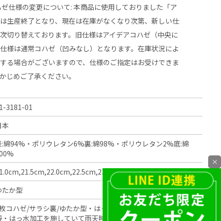
ハゼ仕様の変更について: 本商品に使用しておりました「ア
」は生産終了となり、現在は在庫がなくなり次第、新しい仕
次切り替えております。旧仕様はアイデアコハゼ（中央に
新仕様は通常コハゼ（凹みなし）となります。在庫状況によ
在する場合がございますので、仕様のご指定はお受けできま
らかじめご了承ください。
1-3181-01
日本
表:綿94%・ポリウレタン6%裏:綿98%・ポリウレタン2%底:綿
00%
×
1.0cm,21.5cm,22.0cm,22.5cm,23.0cm,23.5cm,24.0cm,24.5cm
ゆたか型
4枚コハゼ/サラシ裏/ゆたか型・はっ水加工・伸縮性に優れた綿足
袋・はっ水加工を施していて雨天時の外出に適している