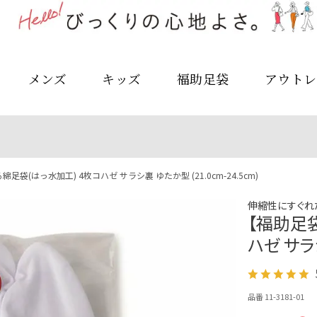
メンズ
キッズ
福助足袋
アウトレ
足袋(はっ水加工) 4枚コハゼ サラシ裏 ゆたか型 (21.0cm-24.5cm)
伸縮性にすぐれ
【福助足袋
ハゼ サラシ
品番 11-3181-01