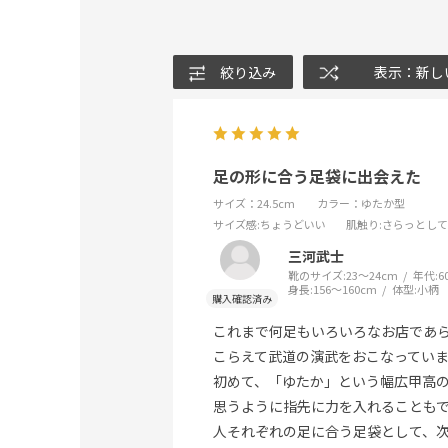
絞り込み
表示：新し
足の形に合う足袋に出会えた
サイズ：24.5cm
カラー：ゆたか型
サイズ感
:ちょうどいい
肌触り
:さらっとし
三河武士
靴のサイズ:
23～24cm
年代:
6
身長:
156～160cm
体型:
小柄
これまで何足もいろいろなお店であ
こらえて武道の演武をおこなってい
初めて、「ゆたか」という幅広甲高
思うように指先に力を入れることも
人それぞれの足に合う足袋として、