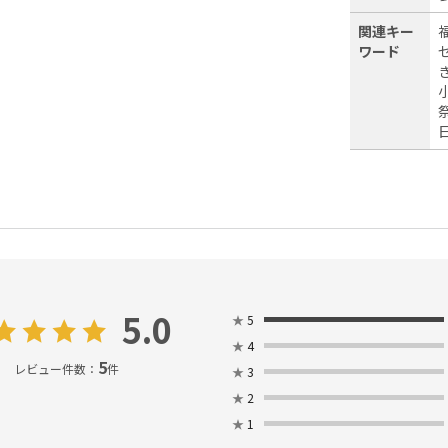
関連キー
ワード
セ
5.0
★
5
★
4
5
レビュー件数：
件
★
3
★
2
★
1