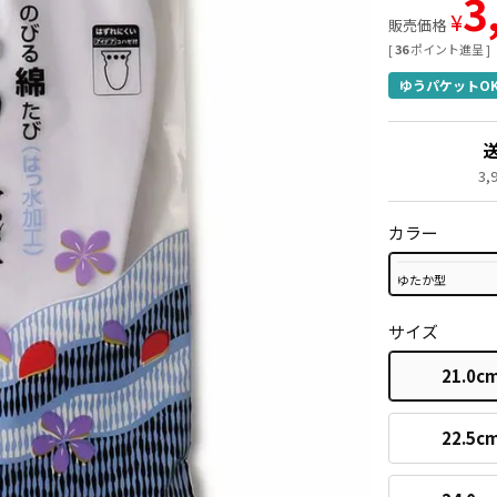
3
¥
販売価格
[
36
ポイント進呈 ]
ゆうパケットO
3
カラー
ゆたか型
サイズ
21.0c
22.5c