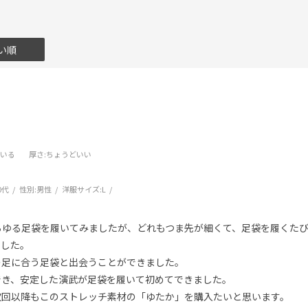
い順
ている
厚さ
:ちょうどいい
0代
性別:
男性
洋服サイズ:
L
らゆる足袋を履いてみましたが、どれもつま先が細くて、足袋を履くた
ました。
の足に合う足袋と出会うことができました。
でき、安定した演武が足袋を履いて初めてできました。
次回以降もこのストレッチ素材の「ゆたか」を購入たいと思います。