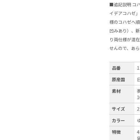
■追記説明 コ
イデアコハゼ
様のコハゼへ順
凹みあり）、
り両仕様が混
せんので、あ
品番
1
原産国
素材
1
サイズ
2
カラー
特徴