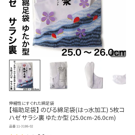
1 / 11
伸縮性にすぐれた綿足袋
【福助足袋】 のびる綿足袋(はっ水加工) 5枚コ
ハゼ サラシ裏 ゆたか型 (25.0cm-26.0cm)
品番 11-3186-02