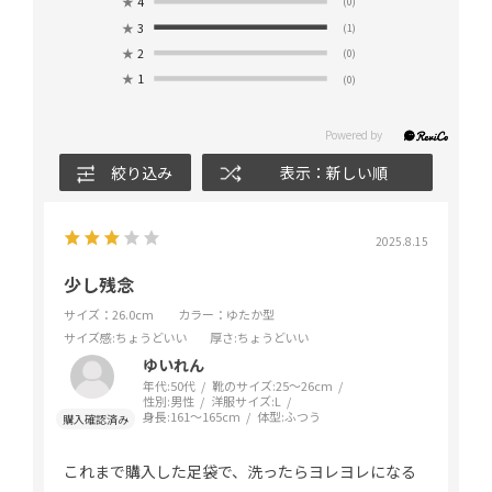
★
4
(0)
★
3
(1)
★
2
(0)
★
1
(0)
絞り込み
表示：新しい順
2025.8.15
少し残念
サイズ：26.0cm
カラー：ゆたか型
サイズ感
:ちょうどいい
厚さ
:ちょうどいい
ゆいれん
年代:
50代
靴のサイズ:
25～26cm
性別:
男性
洋服サイズ:
L
身長:
161～165cm
体型:
ふつう
これまで購入した足袋で、洗ったらヨレヨレになる