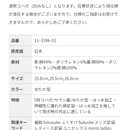
通常コハゼ（凹みなし）となります。在庫状況により両仕様
が混在する場合がございますので、仕様のご指定はお受けで
きませんので、あらかじめご了承ください。
品番
11-3186-02
原産国
日本
素材
表:綿94%・ポリウレタン6%裏:綿98%・ポリ
ウレタン2%底:綿100%
サイズ
25.0cm,25.5cm,26.0cm
カラー
ゆたか型
特徴
5枚コハゼ/サラシ裏/ゆたか型・はっ水加工・
伸縮性に優れた綿足袋・はっ水加工を施して
いて雨天時の外出に適している
関連キー
福助 fukusuke ふくすけ fukuske メンズ足袋
ワード
レディース足袋 ユニセックス mens ladies