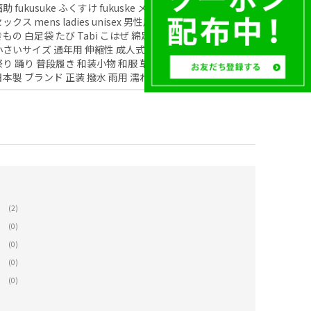
福助 fukusuke ふくすけ fukuske メンズ足袋 レディース足袋 ユニ
ックス mens ladies unisex 男性用 女性用 紳士足袋 婦人足袋 男
きもの 白足袋 たび Tabi こはぜ 綿足袋 丈夫 サイズ 大きいサイズ
小さいサイズ 通年用 伸縮性 成人式 結婚式 着物 袴 茶道 弓道 神事
祭り 踊り 普段履き 和装小物 和服 草履 雪駄 下駄 浴衣 フォーマル
日本製 ブランド 正装 撥水 雨用 濡れにくい
(2)
(0)
(0)
(0)
(0)