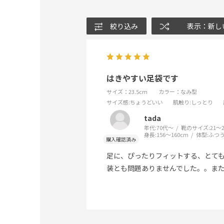
絞り込み
表示：新し
はきやすい足袋です
サイズ：23.5cm
カラー：なみ型
サイズ感
:ちょうどいい
肌触り
:しっとり
tada
年代:
70代～
靴のサイズ:
21～
身長:
156～160cm
体型:
ふつ
足に、ぴったりフィットする、とて
装とも問題ありませんでした。。ま