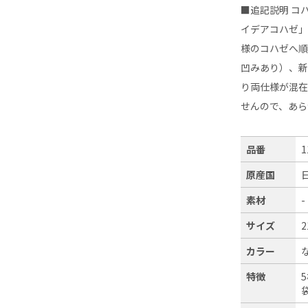
■追記説明 コ
イデアコハゼ
様のコハゼへ順
凹みあり）、
り両仕様が混
せんので、あ
品番
1
原産国
素材
-
サイズ
2
カラー
特徴