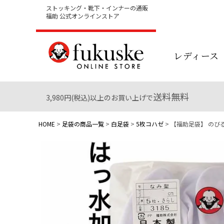
ストッキング・靴下・インナーの通販
福助 公式オンラインストア
レディース
送料無料
3,980円(税込)以上のお買い上げで
HOME
足袋の商品一覧
白足袋
5枚コハゼ
【福助足袋】 のびる綿