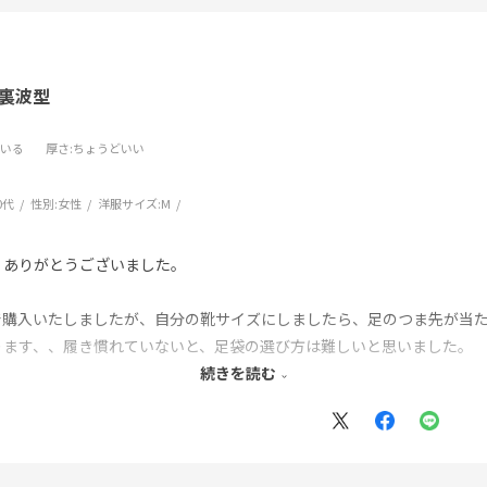
裏波型
ている
厚さ
:ちょうどいい
0代
性別:
女性
洋服サイズ:
M
う
。ありがとうございました。
購入いたしましたが、自分の靴サイズにしましたら、足のつま先が当たり
ります、、履き慣れていないと、足袋の選び方は難しいと思いました。
続きを読む