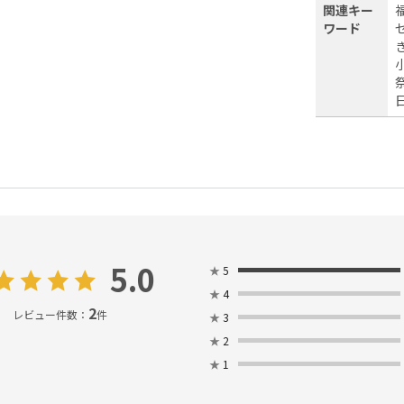
関連キー
ワード
セ
5.0
★
5
★
4
2
レビュー件数：
件
★
3
★
2
★
1