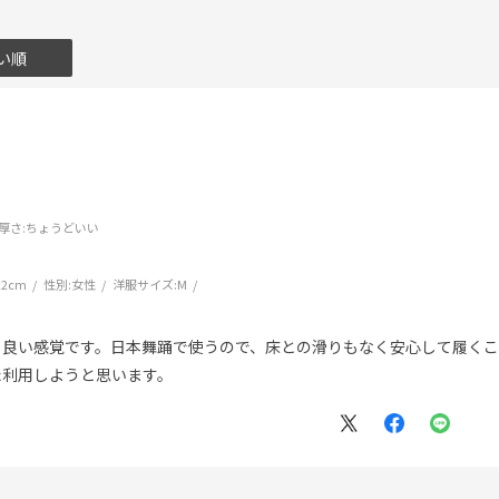
い順
厚さ
:ちょうどいい
22cm
性別:
女性
洋服サイズ:
M
う
も良い感覚です。日本舞踊で使うので、床との滑りもなく安心して履くこ
た利用しようと思います。