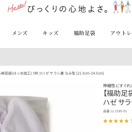
メンズ
キッズ
福助足袋
アウトレ
足袋(はっ水加工) 5枚コハゼ サラシ裏 なみ型 (21.0cm-24.5cm)
伸縮性にすぐれ
【福助足袋
ハゼ サラシ
品番 11-3185-01