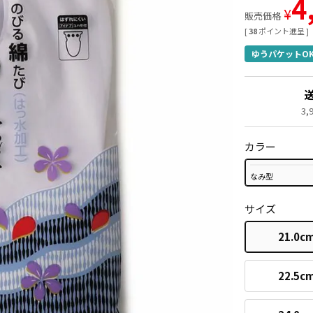
4
¥
販売価格
[
38
ポイント進呈 ]
ゆうパケットO
3
カラー
なみ型
サイズ
21.0c
22.5c