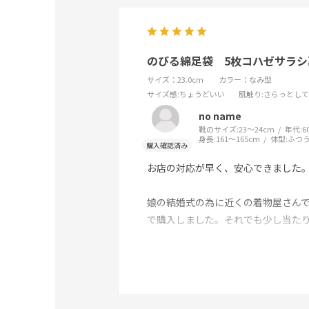
のびる綿足袋 5枚コハゼサラシ
サイズ：23.0cm
カラー：なみ型
サイズ感
:ちょうどいい
肌触り
:さらっとし
no name
靴のサイズ:
23～24cm
年代:
6
身長:
161～165cm
体型:
ふつ
お店の対応が早く、安心できました
娘の結婚式の為に近くの着物屋さんで
で購入しました。それでも少し当た