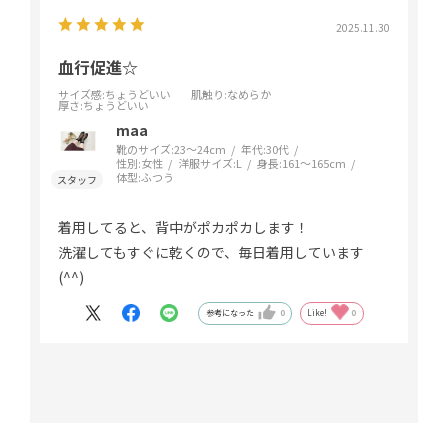
2025.11.30
血行促進☆
サイズ感
:ちょうどいい
肌触り
:なめらか
厚さ
:ちょうどいい
maa
靴のサイズ:
23～24cm
年代:
30代
性別:
女性
洋服サイズ:
L
身長:
161～165cm
体型:
ふつう
着用してると、背中がポカポカします！
洗濯してもすぐに乾くので、毎日着用しています
(^^)
参考になった
0
Like!
0