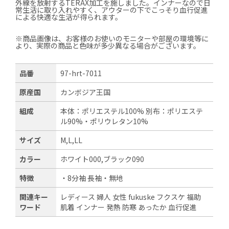
外線を放射するTERAX加工を施しました。インナーなので日
常生活に取り入れやすく、アウターの下でこっそり血行促進
による快適な生活が得られます。
※商品画像は、お客様のお使いのモニターや部屋の環境等に
より、実際の商品と色味が多少異なる場合がございます。
品番
97-hrt-7011
原産国
カンボジア王国
組成
本体：ポリエステル100% 別布：ポリエステ
ル90%・ポリウレタン10%
サイズ
M,L,LL
カラー
ホワイト000,ブラック090
特徴
・8分袖 長袖・無地
関連キー
レディース 婦人 女性 fukuske フクスケ 福助
ワード
肌着 インナー 発熱 防寒 あったか 血行促進