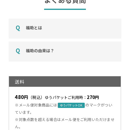
福助とは
福助の由来は？
送料
480
270
円
（税込）
円
ゆうパケットご利用時：
※メール便対象商品には
のマークがつい
ゆうパケットOK
ています。
※対象点数を超える場合はメール便をご利用いただけませ
ん。