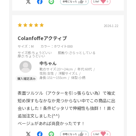
参考になった
0
Like!
0
2026.1.22
Colanfoffeアクティブ
サイズ：M
カラー：ホワイト000
サイズ感
:ちょうどいい
肌触り
:さらっとしている
厚さ
:ちょうどいい
中ちゃん
靴のサイズ:
23～24cm
年代:
60代
性別:
女性
洋服サイズ:
L
身長:
151～155cm
体型:
小柄
表面ツルツル（アウターを引っ張らない為）で袖丈
短め探すもなかなか見つからない中でこの商品に出
会いました！条件ピッタリで伸縮性も抜群！！直ぐ
追加注文しました(⁠^⁠^⁠)
ベージュがあれば尚良かったです！
参考になった
0
Like!
0