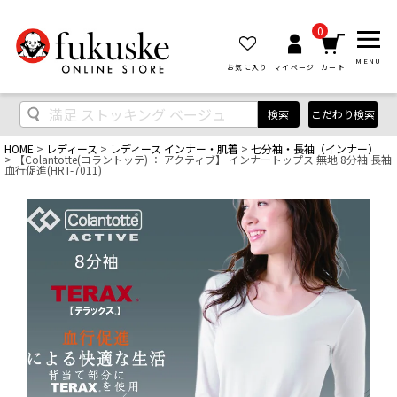
0
MENU
お気に入り
マイページ
カート
検索
こだわり検索
HOME
レディース
レディース インナー・肌着
七分袖・長袖（インナー）
【Colantotte(コラントッテ) ： アクティブ】 インナートップス 無地 8分袖 長袖
血行促進(HRT-7011)