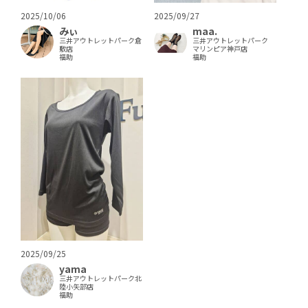
2025/10/06
2025/09/27
みぃ
maa.
三井アウトレットパーク倉
三井アウトレットパーク
敷店
マリンピア神戸店
福助
福助
2025/09/25
yama
三井アウトレットパーク北
陸小矢部店
福助