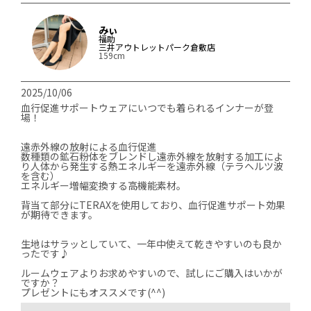
みぃ
福助
三井アウトレットパーク倉敷店
159cm
2025/10/06
血行促進サポートウェアにいつでも着られるインナーが登
場！

遠赤外線の放射による血行促進

数種類の鉱石粉体をブレンドし遠赤外線を放射する加工によ
り人体から発生する熱エネルギーを遠赤外線（テラヘルツ波
を含む）

エネルギー増幅変換する高機能素材。

背当て部分にTERAXを使用しており、血行促進サポート効果
が期待できます。

生地はサラッとしていて、一年中使えて乾きやすいのも良か
ったです♪

ルームウェアよりお求めやすいので、試しにご購入はいかが
ですか？

プレゼントにもオススメです(^^)