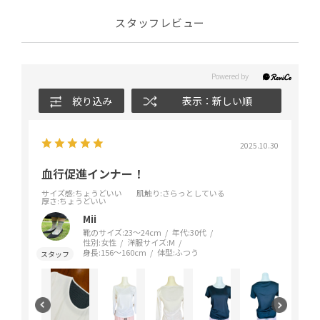
スタッフレビュー
絞り込み
表示：新しい順
2025.10.30
血行促進インナー！
サイズ感
:ちょうどいい
肌触り
:さらっとしている
厚さ
:ちょうどいい
Mii
靴のサイズ:
23～24cm
年代:
30代
性別:
女性
洋服サイズ:
M
身長:
156～160cm
体型:
ふつう