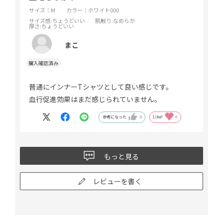
サイズ：M
カラー：ホワイト000
サイズ感
:ちょうどいい
肌触り
:なめらか
厚さ
:ちょうどいい
まこ
普通にインナーTシャツとして良い感じです。
血行促進効果はまだ感じられていません。
参考になった
0
Like!
0
もっと見る
レビューを書く