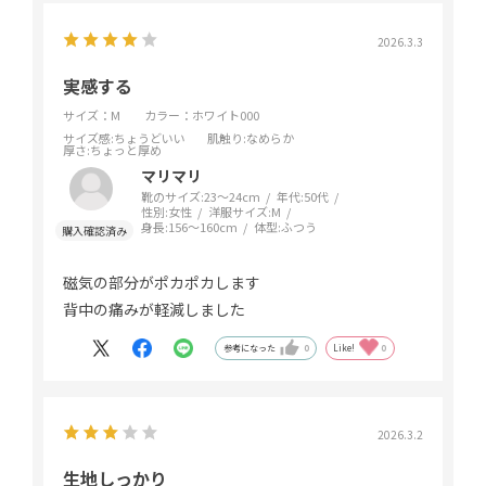
2026.3.3
実感する
サイズ：M
カラー：ホワイト000
サイズ感
:ちょうどいい
肌触り
:なめらか
厚さ
:ちょっと厚め
マリマリ
靴のサイズ:
23～24cm
年代:
50代
性別:
女性
洋服サイズ:
M
身長:
156～160cm
体型:
ふつう
磁気の部分がポカポカします
背中の痛みが軽減しました
参考になった
0
Like!
0
2026.3.2
生地しっかり