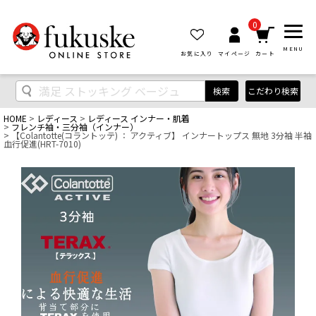
0
MENU
お気に入り
マイページ
カート
検索
こだわり検索
HOME
レディース
レディース インナー・肌着
フレンチ袖・三分袖（インナー）
【Colantotte(コラントッテ) ： アクティブ】 インナートップス 無地 3分袖 半袖
血行促進(HRT-7010)