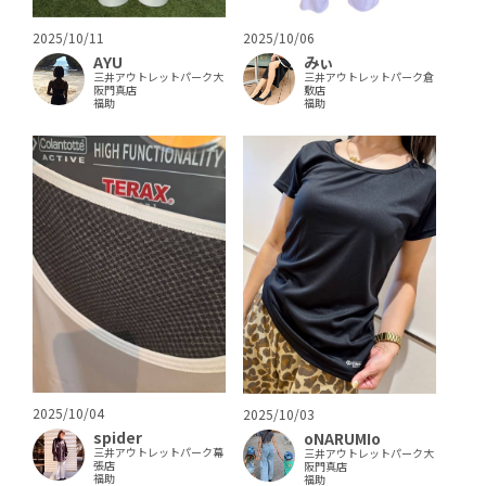
2025/10/11
2025/10/06
AYU
みぃ
三井アウトレットパーク大
三井アウトレットパーク倉
阪門真店
敷店
福助
福助
2025/10/04
2025/10/03
spider
oNARUMIo
三井アウトレットパーク幕
三井アウトレットパーク大
張店
阪門真店
福助
福助