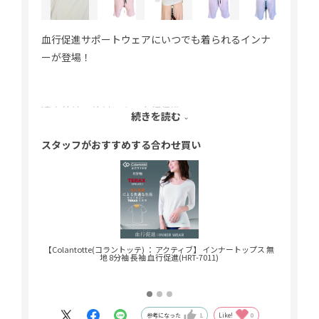
血行促進サポートウェアにいつでも着られるインナ
ーが登場！
遠赤外線の放射による血行促進
続きを読む
数種類の鉱石粉体をブレンドし遠赤外線を放射する
スタッフがおすすめする合わせ買い
加工により人体から発生する熱エネルギーを遠赤外
線（テラヘルツ波を含む）
エネルギー増幅変換する高機能素材。
背当て部分にTERAXを使用しており、血行促進サポ
ート効果が期待できます。
【Colantotte(コラントッテ) ： アクティブ】 インナートップス 無
【Colan
地 8分袖 長袖 血行促進(HRT-7011)
ンポイン
生地はサラッとしていて、一年中使えて乾きやすい
のも良かったです♪
参考になった
1
Like!
0