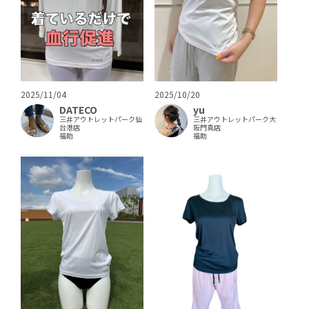
2025/11/04
2025/10/20
DATECO
yu
三井アウトレットパーク仙
三井アウトレットパーク大
台港店
阪門真店
福助
福助