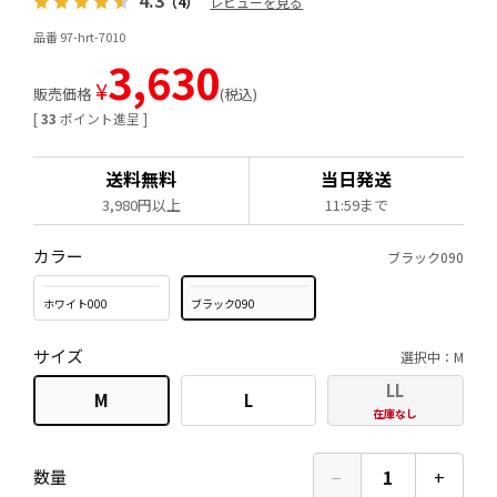
4.3
（4）
レビューを見る
品番 97-hrt-7010
3,630
¥
販売価格
税込
[
33
ポイント進呈 ]
送料無料
当日発送
3,980円以上
11:59まで
カラー
ブラック090
ホワイト000
ブラック090
サイズ
選択中：M
LL
M
L
在庫なし
−
1
+
数量