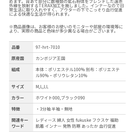
めます。背あて部分に数種類の鉱石粉体をブレンドした遠赤
外線を放射するTERAX加工を施しました。インナーなので日
常生活に取り入れやすく、アウターの下でこっそり血行促進
による快適な生活が得られます。
※商品画像は、お客様のお使いのモニターや部屋の環境等に
より、実際の商品と色味が多少異なる場合がございます。
品番
97-hrt-7010
原産国
カンボジア王国
組成
本体：ポリエステル100% 別布：ポリエステ
ル90%・ポリウレタン10%
サイズ
M,L,LL
カラー
ホワイト000,ブラック090
特徴
・3分袖 半袖・無地
関連キー
レディース 婦人 女性 fukuske フクスケ 福助
ワード
肌着 インナー 発熱 防寒 あったか 血行促進