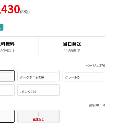
,430
税込
K
送料無料
当日発送
,980円以上
11:59まで
ベージュ370
ダークデニム730
グレー940
Lピンク120
選択中：M
L
在庫なし