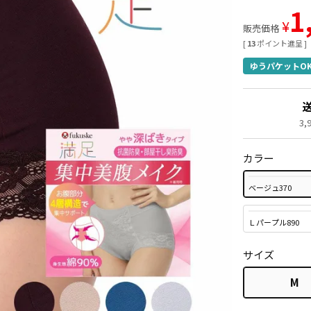
1
¥
販売価格
[
13
ポイント進呈 ]
ゆうパケットO
3
カラー
ベージュ370
Ｌパープル890
サイズ
M