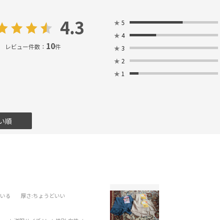
4.3
★
5
★
4
10
レビュー件数：
件
★
3
★
2
★
1
い順
ている
厚さ
:ちょうどいい