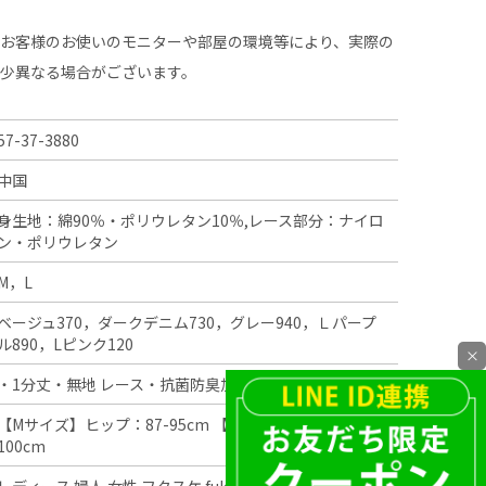
、お客様のお使いのモニターや部屋の環境等により、実際の
多少異なる場合がございます。
57-37-3880
中国
身生地：綿90％・ポリウレタン10％,レース部分：ナイロ
ン・ポリウレタン
M，L
ベージュ370，ダークデニム730，グレー940，Ｌパープ
ル890，Lピンク120
×
・1分丈・無地 レース・抗菌防臭加工・部屋干し臭防止
【Mサイズ】ヒップ：87-95cm 【Lサイズ】ヒップ：92-
100cm