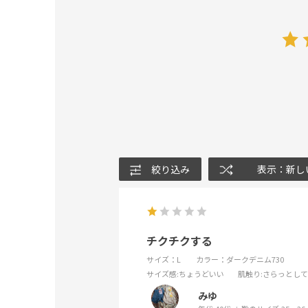
絞り込み
表示：新し
チクチクする
サイズ：L
カラー：ダークデニム730
サイズ感
:ちょうどいい
肌触り
:さらっとし
みゆ