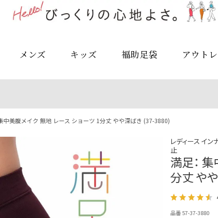
メンズ
キッズ
福助足袋
アウトレ
集中美腹メイク 無地 レース ショーツ 1分丈 やや深ばき (37-3880)
レディース インナ
止
満足： 集
分丈 やや深
品番 57-37-3880