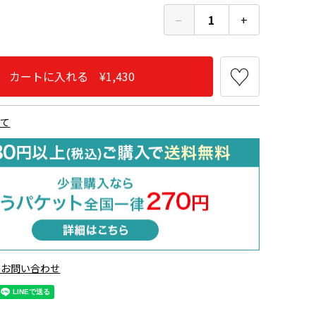
−
1
+
カートに入れる ¥1,430
いて
デニム730
グレー940
Ｌパープル890
Lピンク120
のお問い合わせ