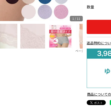
数量
1 / 11
返品特約につ
ベージュ370
ダーク
商品について