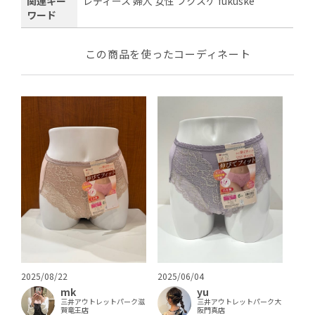
関連キー
レディース 婦人 女性 フクスケ fukuske
ワード
この商品を使ったコーディネート
2025/08/22
2025/06/04
mk
yu
三井アウトレットパーク滋
三井アウトレットパーク大
賀竜王店
阪門真店