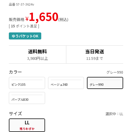
品番 57-37-3624v
1,650
¥
販売価格
税込
[
15
ポイント進呈 ]
ゆうパケットOK
送料無料
当日発送
3,980円以上
11:59まで
カラー
グレー990
ピンク105
ベージュ360
グレー990
パープル830
サイズ
選択中：LL
LL
残りわずか