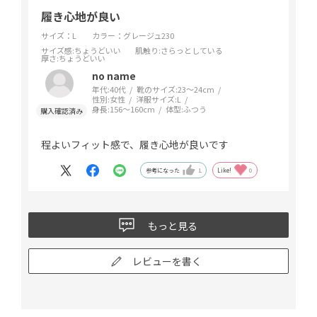
履き心地が良い
サイズ：L
カラー：グレージュ230
サイズ感
:ちょうどいい
肌触り
:さらっとしている
厚さ
:ちょうどいい
no name
年代:
40代
靴のサイズ:
23～24cm
性別:
女性
洋服サイズ:
L
身長:
156～160cm
体型:
ふつう
程よいフィット感で、履き心地が良いです
参考になった
1
Like!
0
もっと見る
レビューを書く