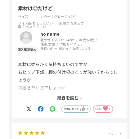
素材は◎だけど
サイズ：L
カラー：グレージュ230
サイズ感
:ちょうどいい
肌触り
:なめらか
厚さ
:ちょうどいい
no name
靴のサイズ:
23～24cm
年代:
60代
性別:
女性
洋服サイズ:
L
身長:
161～165cm
体型:
ふつう
素材は柔らかく気持ちよいのですが
おヒップ下部、脚の付け根のくりが浅い？からでし
ょうか
深履きだからでしょうか
動いているうちに ずり上がってきてしまうので
続きを読む
生地のカーブを変えるか立体的裁断にする方が良い
参考になった
0
Like!
1
ように思います。
2025.6.2