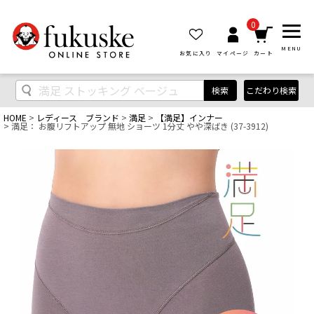
0
MENU
お気に入り
マイページ
カート
検索
こだわり検索
HOME
レディース ブランド
満足
【満足】インナー
満足： お腹リフトアップ 無地 ショーツ 1分丈 やや深ばき (37-3912)