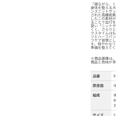
「寝ながら、
身体を整える大切
ンズニットサ
された高機能素
したこの素材
ることで血行
良い「ニット
くく、さらり
クスタイムは
ツとハーフパ
フケア習慣と
す。穏やかなリ
準備を整えてく
※商品画像は
商品と色味が
品番
9
原産国
組成
サイズ