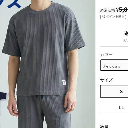
5,
¥
通常価格
[
42
ポイント進呈 ]
3
カラー
ブラック090
サイズ
S
LL
数量