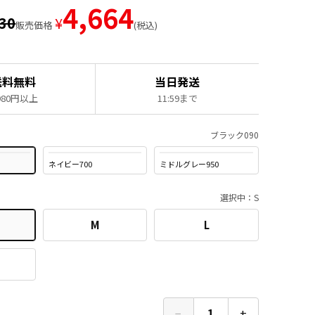
4,664
830
¥
販売価格
税込
送料無料
当日発送
,980円以上
11:59まで
ブラック090
ネイビー700
ミドルグレー950
選択中：S
M
L
−
1
+