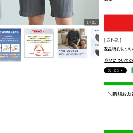
1 / 21
送料込
返品特約につ
商品について
＼新規お友