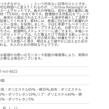
くつろぎながら、、、」という何気ない日常のひとときを、
な時間へと変えてくれるのが、このFlow Relaxingのメ
ッカー上下セットです。最大の特徴は、背中と腰の裏側に施
材「TERAX」の当て布です。数種類の天然鉱石をブレンド
が、身体から放出されるエネルギーを遠赤外線として活用す
を促進してくれます。素材には、表面に凹凸があり肌離れの
サッカー生地」を採用しました。汗ばむ季節でもベタつきに
とした爽やかな着心地をキープできるため、お家でのリラッ
もちろん、就寝時もストレスフリーに過ごせます。半袖シャ
ンツのセットアップは、ただ着るだけで完結する新しいセル
して、忙しい毎日を過ごす方の質の高い休養をサポートしま
ラックス状態へと導き、明日をより健やかに迎えるための
れる、大人のための特別なウェアです。
、お客様のお使いのモニターや部屋の環境等により、実際の
多少異なる場合がございます。
7-hrt-6022
中国
本体：ポリエステル65%・綿35%,別布：ポリエステル
90%・ポリウレタン10%,リブ：ポリエステル60%・綿
35%・ポリウレタン5%
S，M，L，LL