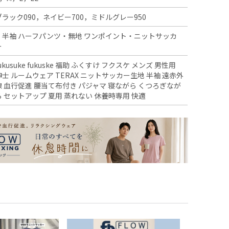
ブラック090，ネイビー700，ミドルグレー950
・半袖 ハーフパンツ・無地 ワンポイント・ニットサッカ
ー
ukusuke fukuske 福助 ふくすけ フクスケ メンズ 男性用
紳士 ルームウェア TERAX ニットサッカー生地 半袖 遠赤外
線 血行促進 腰当て布付き パジャマ 寝ながら くつろぎなが
ら セットアップ 夏用 蒸れない 休養時専用 快適