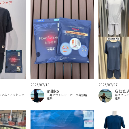
2026/07/18
2026/07/07
mikko
らむた
ミアム・アウトレッ
三井アウトレットパーク幕張店
鳥栖プレ
福助
福助