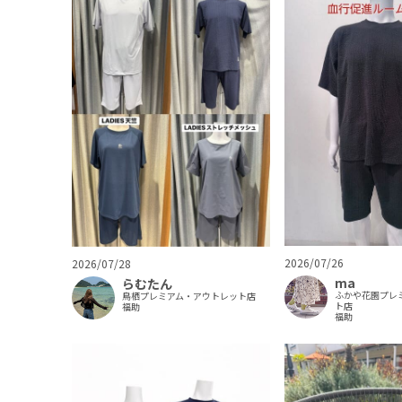
2026/07/26
2026/07/28
ma
らむたん
ふかや花園プレ
鳥栖プレミアム・アウトレット店
ト店
福助
福助