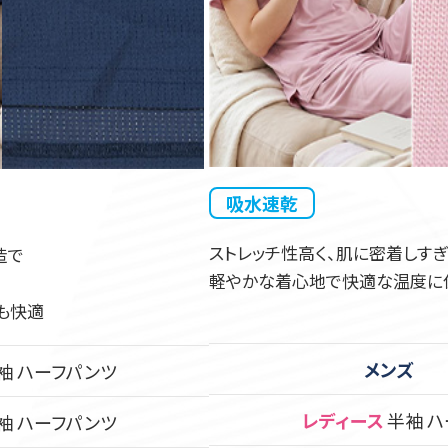
吸水速乾
ストレッチ性高く、肌に密着しす
造で
軽やかな着心地で快適な温度に
も快適
メンズ
袖 ハーフパンツ
レディース
半袖 
袖 ハーフパンツ