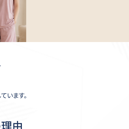
、
ています。
の理由