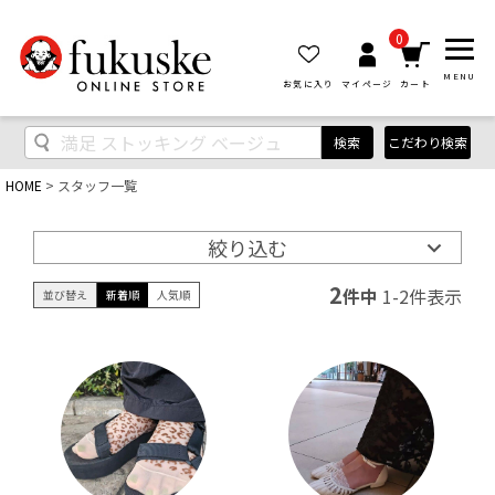
0
MENU
お気に入り
マイページ
カート
検索
こだわり検索
HOME
スタッフ一覧
絞り込む
2
件中
1
-
2
件表示
並び替え
新着順
人気順