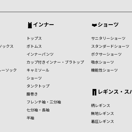
インナー
ショーツ
トップス
サニタリーショーツ
ソックス
ボトムス
スタンダードショーツ
インナーパンツ
ボクサーショーツ
カップ付きインナー・ブラトップ
吸水ショーツ
ルーソック
キャミソール
機能性ショーツ
ショーツ
タンクトップ
レギンス・ス
腹巻き
フレンチ袖・三分袖
柄レギンス
七分袖・長袖
無地レギンス
半袖
着圧レギンス