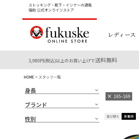
ストッキング・靴下・インナーの通販
福助 公式オンラインストア
レディース
送料無料
3,980円(税込)以上のお買い上げで
HOME
スタッフ一覧
身長
165-169
ブランド
並び替え
新着順
性別