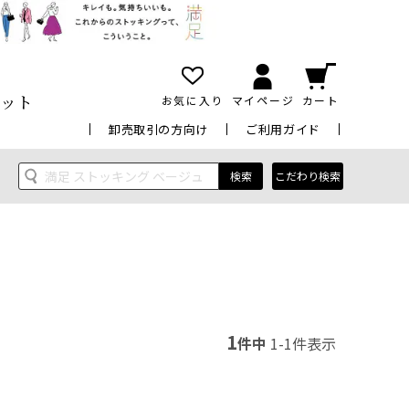
ット
お気に入り
マイページ
カート
卸売取引の方向け
ご利用ガイド
検索
こだわり検索
1
件中
1
-
1
件表示