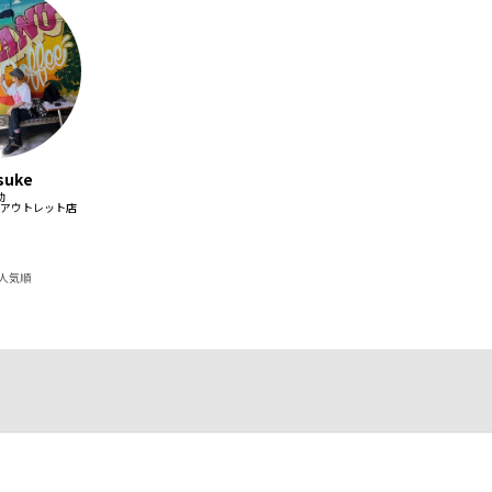
suke
助
アウトレット店
人気順