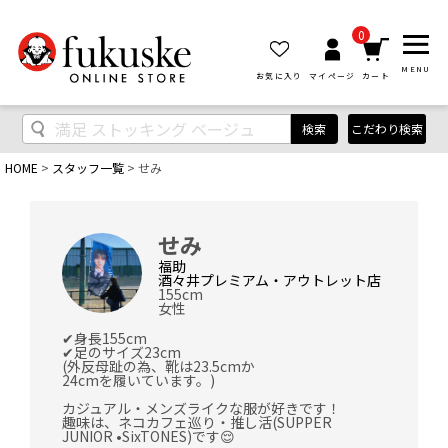
0
MENU
お気に入り
マイページ
カート
検索
こだわり検索
HOME
スタッフ一覧
せみ
せみ
福助
酒々井プレミアム・アウトレット店
155cm
女性
✔身長155cm

✔足のサイズ23cm

(外反母趾の為、靴は23.5cmか

24cmを履いています。)

カジュアル・メンズライクな服が好きです！

趣味は、ネコカフェ巡り・推し活(SUPPER  
JUNIOR •SixTONES)です😌