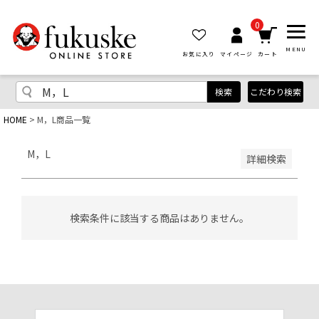
優先度順
レビュー順
0
キーワードヒット順
MENU
お気に入り
マイページ
カート
検索
こだわり検索
HOME
M，L商品一覧
検索
M，L
詳細検索
検索条件に該当する商品はありません。