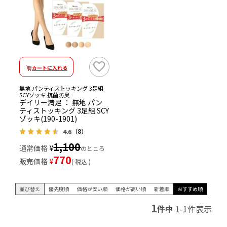
カートに入れる
無地 パンティストッキング 3足組
SCYゾッキ 抗菌防臭
デイリー満足 ： 無地 パン
ティストッキング 3足組 SCY
ゾッキ(190-1901)
4.6
（8）
1,100
通常価格
¥
のところ
770
販売価格
¥
税込
並び替え
優先度順
価格が安い順
価格が高い順
新着順
おすすめ順
1
件中
1
-
1
件表示