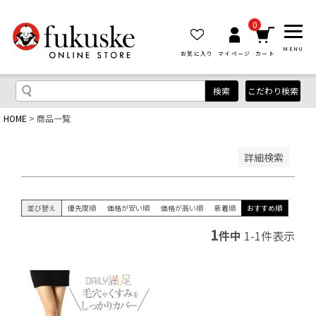
優先度順
レビュー順
0
キーワードヒット順
MENU
お気に入り
マイページ
カート
検索
こだわり検索
HOME
商品一覧
検索
詳細検索
並び替え
優先度順
価格が安い順
価格が高い順
新着順
おすすめ順
1
件中
1
-
1
件表示