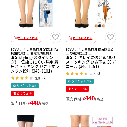
カートに入れる
カートに入れる
SCYゾッキ つま先補強 足首13hPa
SCYゾッキ つま先補強 抗菌防臭加
抗菌防臭加工 静電気防止加工
工 静電気防止加工
満足Styling(スタイリン
満足： キレイに透ける 無地
グ)： 伝線しにくい 無地 着
ストッキング ひざ下丈 30デ
圧ストッキング ひざ下丈 ノ
ニール (340-1151)
ンラン設計 (343-1101)
4.7
（3）
3.9
（7）
ゆうパケットOK
ゆうパケットOK
まとめてお得
まとめてお得
440
販売価格
¥
税込
440
販売価格
¥
税込