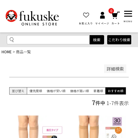
優先度順
レビュー順
0
キーワードヒット順
MENU
お気に入り
マイページ
カート
検索
こだわり検索
HOME
商品一覧
検索
詳細検索
並び替え
優先度順
価格が安い順
価格が高い順
新着順
おすすめ順
7
件中
1
-
7
件表示