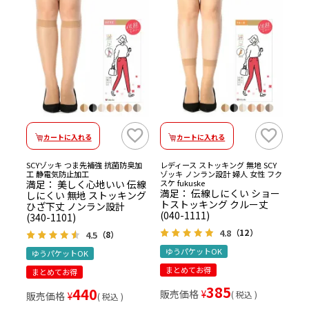
カートに入れる
カートに入れる
SCYゾッキ つま先補強 抗菌防臭加
レディース ストッキング 無地 SCY
工 静電気防止加工
ゾッキ ノンラン設計 婦人 女性 フク
満足： 美しく心地いい 伝線
スケ fukuske
満足： 伝線しにくい ショー
しにくい 無地 ストッキング
トストッキング クルー丈
ひざ下丈 ノンラン設計
(040-1111)
(340-1101)
4.8
（12）
4.5
（8）
ゆうパケットOK
ゆうパケットOK
まとめてお得
まとめてお得
385
440
販売価格
¥
税込
販売価格
¥
税込