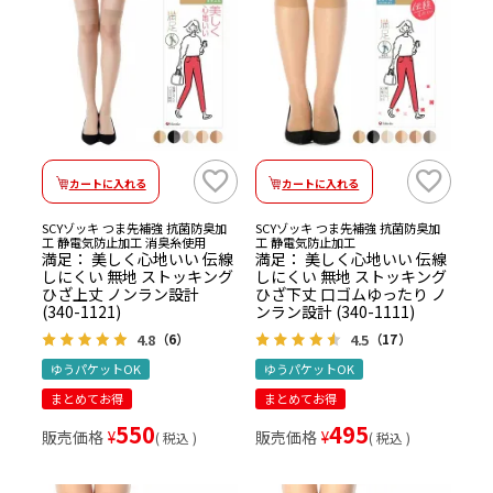
カートに入れる
カートに入れる
SCYゾッキ つま先補強 抗菌防臭加
SCYゾッキ つま先補強 抗菌防臭加
工 静電気防止加工 消臭糸使用
工 静電気防止加工
満足： 美しく心地いい 伝線
満足： 美しく心地いい 伝線
しにくい 無地 ストッキング
しにくい 無地 ストッキング
ひざ上丈 ノンラン設計
ひざ下丈 口ゴムゆったり ノ
(340-1121)
ンラン設計 (340-1111)
4.8
4.5
（6）
（17）
ゆうパケットOK
ゆうパケットOK
まとめてお得
まとめてお得
550
495
販売価格
¥
販売価格
¥
税込
税込